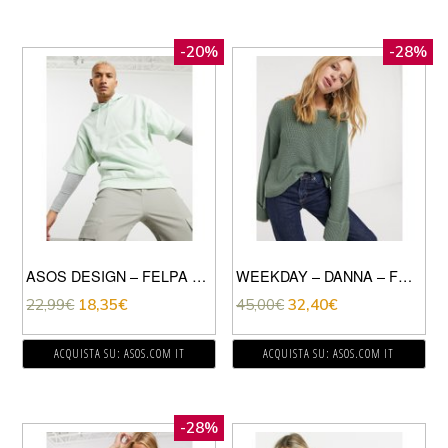
-20%
-28%
ASOS DESIGN – FELPA CON CAPPUCCIO OVERSIZE A MANICHE CORTE VERDE PASTELLO
WEEKDAY – DANNA – FELPA VERDE POLVERE CON SCOLLO ROTONDO
22,99
€
18,35
€
45,00
€
32,40
€
ACQUISTA SU: ASOS.COM IT
ACQUISTA SU: ASOS.COM IT
-28%