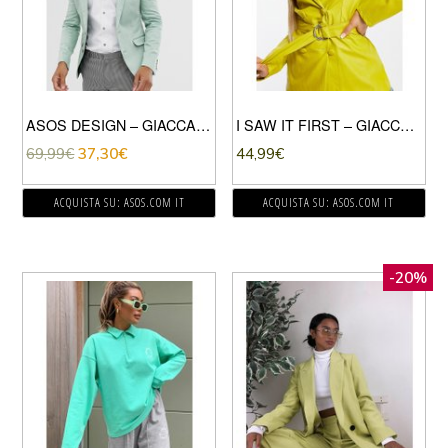
ASOS DESIGN – GIACCA DA MATRIMONIO SUPER SKINNY IN COTONE VERDE MENTA
I SAW IT FIRST – GIACCA ELEGANTE VERDE CON CINTURA IN PELLE SINTETICA
69,99
€
37,30
€
44,99
€
ACQUISTA SU: ASOS.COM IT
ACQUISTA SU: ASOS.COM IT
-20%