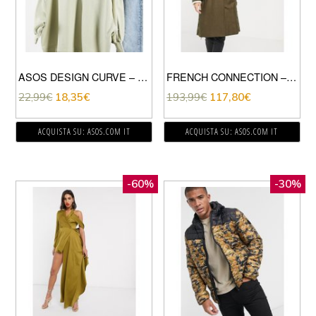
ASOS DESIGN CURVE – FELPA SQUADRATA CON MANICHE AMPIE VERDE OLIVA
FRENCH CONNECTION – TRENCH IN MISTO LANA MELTON KAKI-VERDE
22,99
€
18,35
€
193,99
€
117,80
€
ACQUISTA SU: ASOS.COM IT
ACQUISTA SU: ASOS.COM IT
-60%
-30%