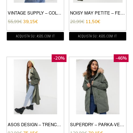
VINTAGE SUPPLY – COLUMBIA ROAD – FELPA MENTA-VERDE
NOISY MAY PETITE – FELPA LEGGERA CON CUCITURE A CONTRASTO NERE COLOR KAKI-VERDE
55,99
€
39,15
€
20,99
€
11,50
€
ACQUISTA SU: ASOS.COM IT
ACQUISTA SU: ASOS.COM IT
-20%
-46%
ASOS DESIGN – TRENCH A DOPPIO STRATO VERDE
SUPERDRY – PARKA-VERDE