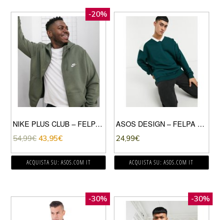
-20%
NIKE PLUS CLUB – FELPA CON CAPPUCCIO E ZIP KAKI-VERDE
ASOS DESIGN – FELPA OVERSIZE CON SCOLLO A V VERDE
54,99
€
43,95
€
24,99
€
ACQUISTA SU: ASOS.COM IT
ACQUISTA SU: ASOS.COM IT
-30%
-30%