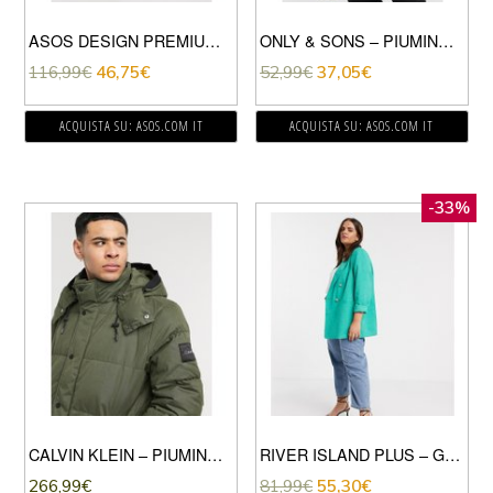
ASOS DESIGN PREMIUM – GIACCA ELEGANTE CON CODA ASIMMETRICA-VERDE
ONLY & SONS – PIUMINO CON CAPPUCCIO CON STAMPA-VERDE
116,99
€
46,75
€
52,99
€
37,05
€
ACQUISTA SU: ASOS.COM IT
ACQUISTA SU: ASOS.COM IT
-33%
CALVIN KLEIN – PIUMINO IMBOTTITO LUNGHEZZA MEDIA-VERDE
RIVER ISLAND PLUS – GIACCA ELEGANTE VERDE
266,99
€
81,99
€
55,30
€