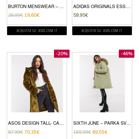
BURTON MENSWEAR – FELPA CON CAPPUCCIO KAKI-VERDE
ADIDAS ORIGINALS ESSENTIALS – FELPA BEIGE CON CAPPUCCIO-VERDE
28,00
€
19,60
€
59,95
€
ACQUISTA SU: ASOS.COM IT
ACQUISTA SU: ASOS.COM IT
-20%
-46%
ASOS DESIGN TALL- CAPPOTTO LONGUETTE IN PELLICCIA SINTETICA CON CAPPUCCIO OLIVA-VERDE
SIXTH JUNE – PARKA SVASATO OVERSIZE CON CAPPUCCIO IN ECOPELLICCIA-VERDE
87,99
€
70,35
€
165,99
€
89,55
€