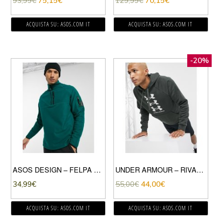
93,99
€
75,15
€
129,99
€
70,15
€
ACQUISTA SU: ASOS.COM IT
ACQUISTA SU: ASOS.COM IT
-20%
ASOS DESIGN – FELPA COMODA IN PILE CON ZIP CORTA E TASCA MA1 CON STEMMA-VERDE
UNDER ARMOUR – RIVAL – FELPA CON CAPPUCCIO E TRIPLO LOGO COLOR KAKI-VERDE
34,99
€
55,00
€
44,00
€
ACQUISTA SU: ASOS.COM IT
ACQUISTA SU: ASOS.COM IT