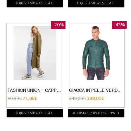
ACQUISTA SU: ASOS.COM IT
ACQUISTA SU: ASOS.COM IT
-20%
-43%
FASHION UNION – CAPPOTTO CON COLLETTO E CINTURA IN ECOPELLE PU-VERDE
GIACCA IN PELLE VERDE EFFETTO VINTAGE QUATTRO TASCHE
89,99
€
71,95
€
349,00
€
199,00
€
ACQUISTA SU: ASOS.COM IT
ACQUISTA SU: D'ARIENZO PRM IT