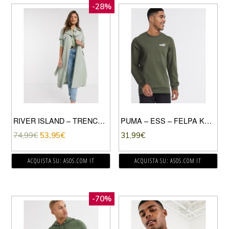
-28%
RIVER ISLAND – TRENCH VERDE SALVIA CON CINTURA
PUMA – ESS – FELPA KAKI-VERDE
74,99
€
53,95
€
31,99
€
ACQUISTA SU: ASOS.COM IT
ACQUISTA SU: ASOS.COM IT
-70%