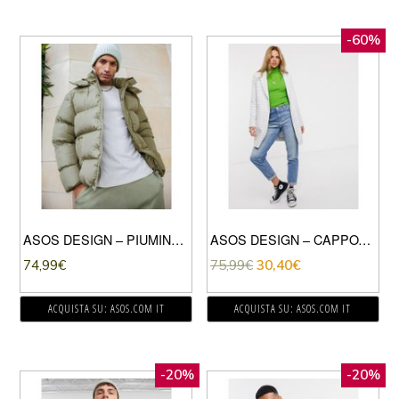
-60%
ASOS DESIGN – PIUMINO SOSTENIBILE KAKI CON CAPPUCCIO RIMOVIBILE-VERDE
ASOS DESIGN – CAPPOTTO TESTURIZZATO CON BOTTONI-VERDE
74,99
€
75,99
€
30,40
€
ACQUISTA SU: ASOS.COM IT
ACQUISTA SU: ASOS.COM IT
-20%
-20%