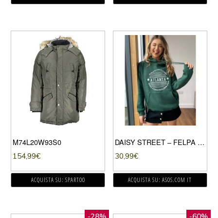
M74L20W93S0
DAISY STREET – FELPA OVERSIZE CON CAPPUCCIO E STAMPA “ATLANTA”-VERDE
154,99
€
30,99
€
ACQUISTA SU: SPARTOO
ACQUISTA SU: ASOS.COM IT
-28%
-60%