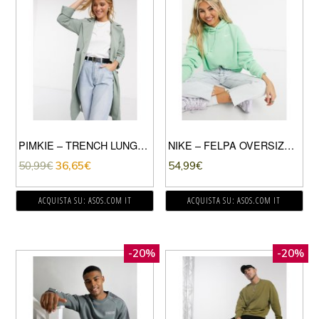
PIMKIE – TRENCH LUNGO VERDE SALVIA
NIKE – FELPA OVERSIZE CON CAPPUCCIO E LOGO NIKE PICCOLO VERDE FLUO SLAVATO
50,99
€
36,65
€
54,99
€
ACQUISTA SU: ASOS.COM IT
ACQUISTA SU: ASOS.COM IT
-20%
-20%