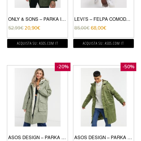
ONLY & SONS – PARKA IMBOTTITO VERDE CON CAPPUCCIO RIMOVIBILE
LEVI’S – FELPA COMODA CON CAPPUCCIO E INSERTO CON LOGO SUL PETTO VERDE SLAVATO
52,99
€
20,90
€
85,00
€
68,00
€
ACQUISTA SU: ASOS.COM IT
ACQUISTA SU: ASOS.COM IT
-20%
-50%
ASOS DESIGN – PARKA VERDE SALVIA CON FODERA IN ECOPELLICCIA
ASOS DESIGN – PARKA LUNGO IN NYLON VERDE LUCIDO