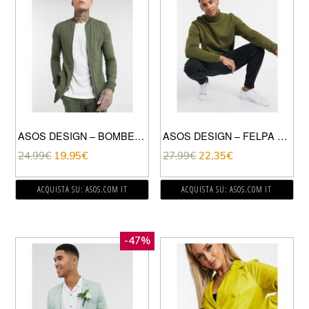
ASOS DESIGN – BOMBER LUNGO ATTILLATO IN JERSEY KAKI-VERDE
ASOS DESIGN – FELPA CON COLLO ALTO VERDE
24,99
€
19,95
€
27,99
€
22,35
€
ACQUISTA SU: ASOS.COM IT
ACQUISTA SU: ASOS.COM IT
-47%