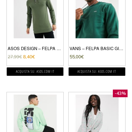
ASOS DESIGN – FELPA LUNGA ATTILLATA CON CAPPUCCIO KAKI-VERDE
VANS – FELPA BASIC GIROCOLLO IN PILE VERDE
27,99
€
8,40
€
55,00
€
ACQUISTA SU: ASOS.COM IT
ACQUISTA SU: ASOS.COM IT
-43%