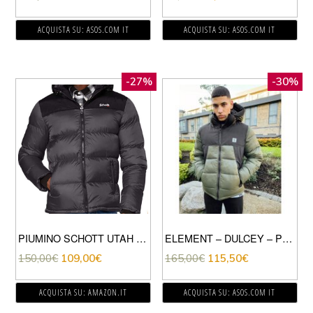
ACQUISTA SU: ASOS.COM IT
ACQUISTA SU: ASOS.COM IT
-27%
-30%
PIUMINO SCHOTT UTAH CAPPUCCIO
ELEMENT – DULCEY – PIUMINO KAKI-VERDE
150,00
€
109,00
€
165,00
€
115,50
€
ACQUISTA SU: AMAZON.IT
ACQUISTA SU: ASOS.COM IT