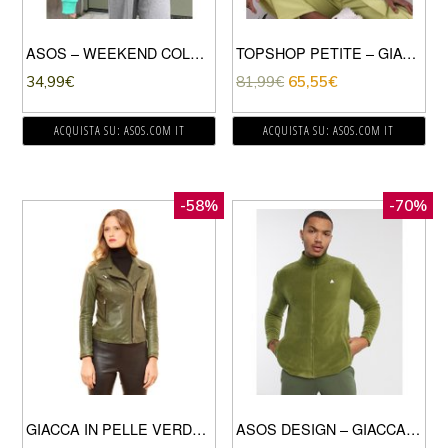
ASOS – WEEKEND COLLECTIVE – FELPA STILE POLO CON ZIP CORTA E LOGO VERDE ACCESO
TOPSHOP PETITE – GIACCA ELEGANTE OVERSIZE VERDE LIME
34,99
€
81,99
€
65,55
€
ACQUISTA SU: ASOS.COM IT
ACQUISTA SU: ASOS.COM IT
-58%
-70%
GIACCA IN PELLE VERDE BIKER EFFETTO VINTAGE
ASOS DESIGN – GIACCA SPORTIVA IN PILE CON TRIANGOLO KAKI-VERDE