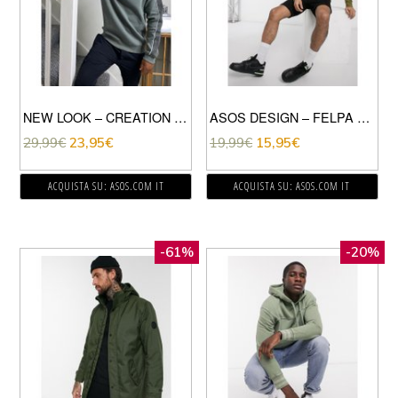
NEW LOOK – CREATION – FELPA KAKI CON MANICHE RAGLAN E RICAMO-VERDE
ASOS DESIGN – FELPA OVERSIZE LEGGERA KAKI-VERDE
29,99
€
23,95
€
19,99
€
15,95
€
ACQUISTA SU: ASOS.COM IT
ACQUISTA SU: ASOS.COM IT
-61%
-20%