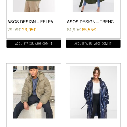
ASOS DESIGN – FELPA OVERSIZE IN PILE BORG EFFETTO PELUCHE KAKI CON BORDI A COSTE E CAPPUCCIO-VERDE
ASOS DESIGN – TRENCH OVERSIZE LEGGERO KAKI-VERDE
29,99
€
23,95
€
81,99
€
65,55
€
ACQUISTA SU: ASOS.COM IT
ACQUISTA SU: ASOS.COM IT