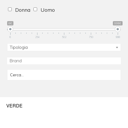
Donna
Uomo
6€
998€
6
254
502
750
998
Tipologia
VERDE