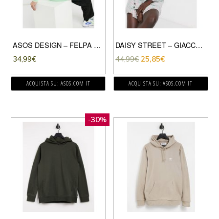
ASOS DESIGN – FELPA OVERSIZE CON STAMPA “NEW YORK” SUL RETRO E COSTE PROFONDE-VERDE
DAISY STREET – GIACCA ELEGANTE OVERSIZE A QUADRI IN COORDINATO-VERDE
34,99
€
44,99
€
25,85
€
ACQUISTA SU: ASOS.COM IT
ACQUISTA SU: ASOS.COM IT
-30%