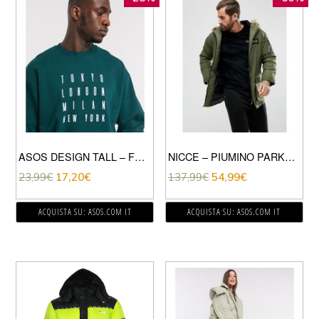
ASOS DESIGN TALL – FELPA OVERSIZE VERDE CON LISTA DI CITTÀ
NICCE – PIUMINO PARKA KAKI CON CAPPUCCIO IN PELLICCIA SINTETICA-VERDE
23,99
€
17,20
€
137,99
€
54,99
€
ACQUISTA SU: ASOS.COM IT
ACQUISTA SU: ASOS.COM IT