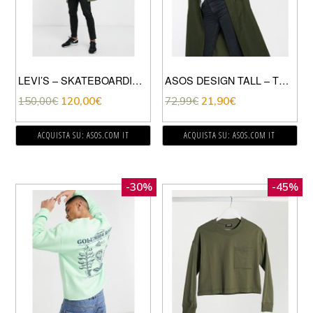
LEVI’S – SKATEBOARDING FISH TAIL – PARKA VERDE A QUADRI
ASOS DESIGN TALL – TRENCH CON MANICHE AMPIE KAKI-VERDE
150,00
€
120,00
€
72,99
€
21,90
€
ACQUISTA SU: ASOS.COM IT
ACQUISTA SU: ASOS.COM IT
-30%
-45%