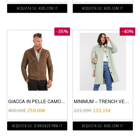
ACQUISTA SU: ASOS.COM IT
ACQUISTA SU: ASOS.COM IT
-35%
-40%
GIACCA IN PELLE CAMOSCIO COLOR VERDE CON CERNIERA
MINIMUM – TRENCH VERDE SALVIA
400,00
€
259,00
€
221,99
€
133,15
€
ACQUISTA SU: D'ARIENZO PRM IT
ACQUISTA SU: ASOS.COM IT