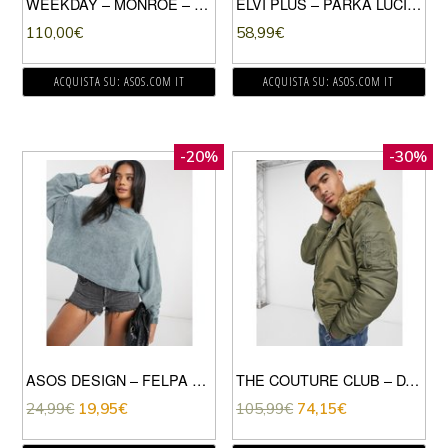
WEEKDAY – MONROE – PIUMINO VERDE A QUADRI
ELVI PLUS – PARKA LUCIDO VERDE-AZZURRO
110,00
€
58,99
€
ACQUISTA SU: ASOS.COM IT
ACQUISTA SU: ASOS.COM IT
-20%
-30%
ASOS DESIGN – FELPA OVERSIZE MENTA SLAVATO CON BORDI GREZZI IN COORDINATO-VERDE
THE COUTURE CLUB – DAKOTA – BOMBER KAKI CON FODERA IN ECOPELLICCIA-VERDE
24,99
€
19,95
€
105,99
€
74,15
€