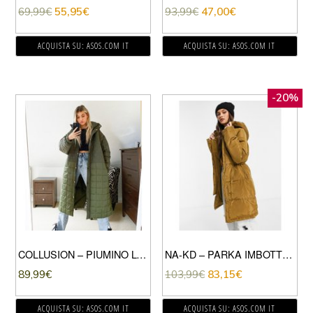
69,99
€
55,95
€
93,99
€
47,00
€
ACQUISTA SU: ASOS.COM IT
ACQUISTA SU: ASOS.COM IT
-20%
COLLUSION – PIUMINO LUNGO TRAPUNTATO MISTO VERDE
NA-KD – PARKA IMBOTTITO CON VITA ARRICCIATA COLOR OLIVA-VERDE
89,99
€
103,99
€
83,15
€
ACQUISTA SU: ASOS.COM IT
ACQUISTA SU: ASOS.COM IT