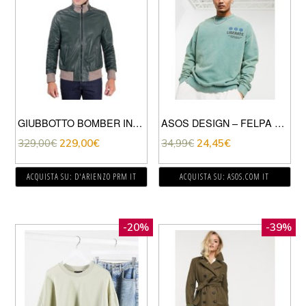
GIUBBOTTO BOMBER IN PELLE VERDE EFFETTO VINTAGE
ASOS DESIGN – FELPA COMODA VERDE CHIARO LAVAGGIO ACIDO CON STAMPA “LIBERATE” SUL PETTO
329,00
€
229,00
€
34,99
€
24,45
€
ACQUISTA SU: D'ARIENZO PRM IT
ACQUISTA SU: ASOS.COM IT
-20%
-39%