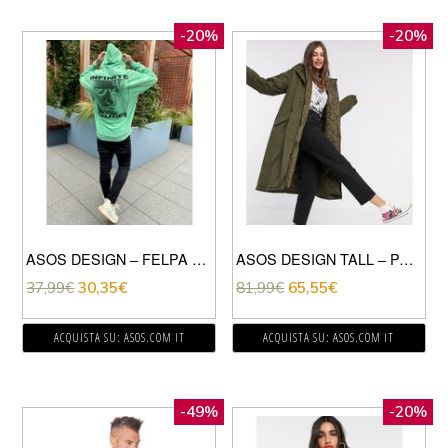
-20%
-20%
ASOS DESIGN – FELPA CON CAPPUCCIO OVERSIZE IN PILE INVERSO E STAMPA GRANDE SUL RETRO-VERDE
ASOS DESIGN TALL – PARKA TRAPUNTATO A DOPPIO STRATO KAKI-VERDE
37,99
€
30,35
€
81,99
€
65,55
€
ACQUISTA SU: ASOS.COM IT
ACQUISTA SU: ASOS.COM IT
-49%
-20%