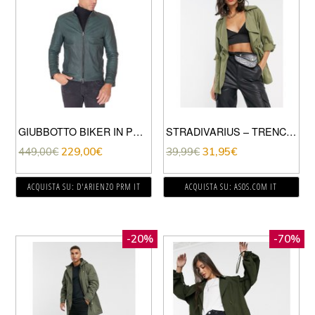
GIUBBOTTO BIKER IN PELLE NATURALE VERDE COLLO COREANA
STRADIVARIUS – TRENCH CORTO KAKI-VERDE
449,00
€
229,00
€
39,99
€
31,95
€
ACQUISTA SU: D'ARIENZO PRM IT
ACQUISTA SU: ASOS.COM IT
-20%
-70%