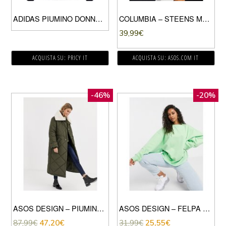
ADIDAS PIUMINO DONNA GREEN
COLUMBIA – STEENS MOUNTAIN – FELPA CON BOTTONI VERDE
39,99
€
ACQUISTA SU: PRICY IT
ACQUISTA SU: ASOS.COM IT
-46%
-20%
ASOS DESIGN – PIUMINO LUNGO TRAPUNTATO KAKI CON COLLETTO IN PILE BORG-VERDE
ASOS DESIGN – FELPA COCOON SUPER OVERSIZE VERDE MELA CON PANNELLO IN COORDINATO
87,99
€
47,20
€
31,99
€
25,55
€