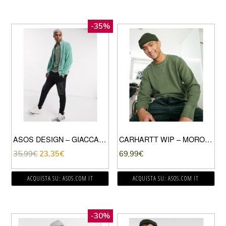
-35%
ASOS DESIGN – GIACCA SPORTIVA OVERSIZE IN PILE EFFETTO PELUCHE VERDE MEDIO
CARHARTT WIP – MOROSS – FELPA VERDE DOLLARO
35,99
€
23,35
€
69,99
€
ACQUISTA SU: ASOS.COM IT
ACQUISTA SU: ASOS.COM IT
-30%