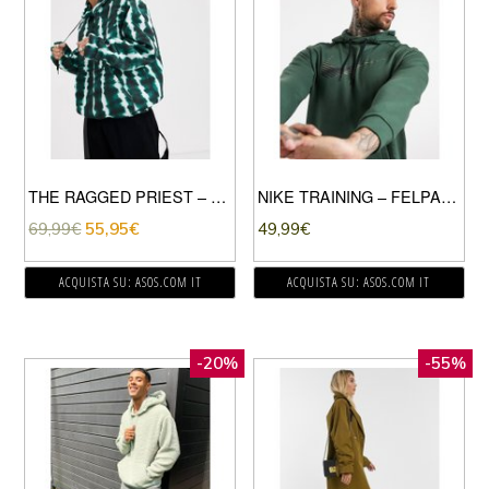
THE RAGGED PRIEST – FELPA CON CAPPUCCIO TIE-DYE VERDE A ONDE
NIKE TRAINING – FELPA CON CAPPUCCIO VERDE CON LOGO NIKE
69,99
€
55,95
€
49,99
€
ACQUISTA SU: ASOS.COM IT
ACQUISTA SU: ASOS.COM IT
-20%
-55%