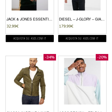
JACK & JONES ESSENTIALS – FELPA CON CAPPUCCIO OVERSIZE KAKI-VERDE
DIESEL – J-GLORY – GIACCA BIKER IN NYLON OLIVA SCURO-VERDE
32,99
€
179,99
€
ACQUISTA SU: ASOS.COM IT
ACQUISTA SU: ASOS.COM IT
-34%
-20%