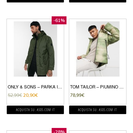
-61%
ONLY & SONS – PARKA IMBOTTITO VERDE CON CAPPUCCIO RIMOVIBILE
TOM TAILOR – PIUMINO PESANTE KAKI-VERDE
52,99
€
20,90
€
78,99
€
ACQUISTA SU: ASOS.COM IT
ACQUISTA SU: ASOS.COM IT
-28%