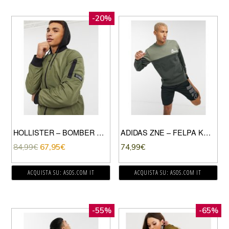
-20%
HOLLISTER – BOMBER STILE AVIATORE CON CAPPUCCIO VERDE OLIVA
ADIDAS ZNE – FELPA KAKI-VERDE
84,99
€
67,95
€
74,99
€
ACQUISTA SU: ASOS.COM IT
ACQUISTA SU: ASOS.COM IT
-55%
-65%