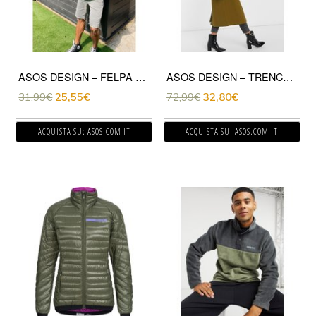
ASOS DESIGN – FELPA OVERSIZE CON CAPPUCCIO IN SOFFICE PILE BORG VERDE CHIARO
ASOS DESIGN – TRENCH CON MANICHE CON RUCHES OLIVA-VERDE
31,99
€
25,55
€
72,99
€
32,80
€
ACQUISTA SU: ASOS.COM IT
ACQUISTA SU: ASOS.COM IT