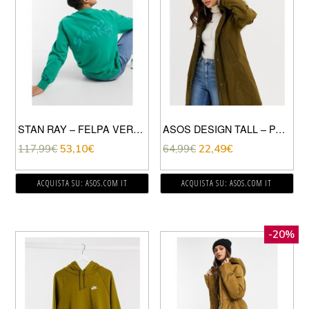
STAN RAY – FELPA VERDE
ASOS DESIGN TALL – PARKA KAKI-VERDE
117,99
€
53,10
€
64,99
€
22,49
€
ACQUISTA SU: ASOS.COM IT
ACQUISTA SU: ASOS.COM IT
-20%