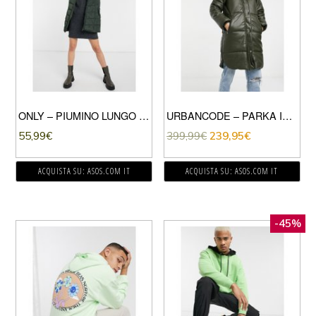
ONLY – PIUMINO LUNGO VERDE SCURO CON CAPPUCCIO IN PELLICCIA SINTETICA
URBANCODE – PARKA IN ECOPELLE PU KAKI CON CAPPUCCIO IN ECOPELLICCIA-VERDE
55,99
€
399,99
€
239,95
€
ACQUISTA SU: ASOS.COM IT
ACQUISTA SU: ASOS.COM IT
-45%