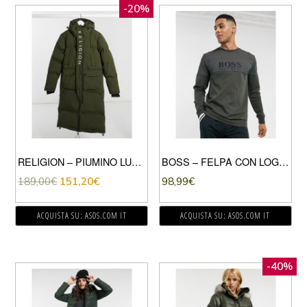
-20%
RELIGION – PIUMINO LUNGO VERDE
BOSS – FELPA CON LOGO COLOR KAKI-VERDE
189,00
€
151,20
€
98,99
€
ACQUISTA SU: ASOS.COM IT
ACQUISTA SU: ASOS.COM IT
-40%