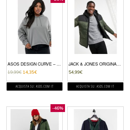
ASOS DESIGN CURVE – FELPA CON CAPPUCCIO SQUADRATA SALVIA-VERDE
JACK & JONES ORIGINALS – PIUMINO CON CAPPUCCIO VERDE
19,99
€
14,35
€
54,99
€
ACQUISTA SU: ASOS.COM IT
ACQUISTA SU: ASOS.COM IT
-46%