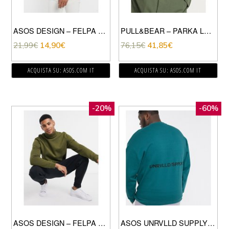
ASOS DESIGN – FELPA VERDE E BIANCA A RIGHE ORIZZONTALI
PULL&BEAR – PARKA LEGGERO KAKI-VERDE
21,99
€
14,90
€
76,15
€
41,85
€
ACQUISTA SU: ASOS.COM IT
ACQUISTA SU: ASOS.COM IT
-20%
-60%
ASOS DESIGN – FELPA CON COLLO ALTO VERDE
ASOS UNRVLLD SUPPLY PLUS – FELPA OVERSIZE VERDE CON SCRITTA