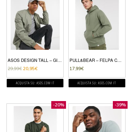
ASOS DESIGN TALL – GIACCA BOMBER CON TASCHE MA1 KAKI CHIARO-VERDE
PULL&BEAR – FELPA CON CAPPUCCIO KAKI-VERDE
29,99
€
20,95
€
17,99
€
ACQUISTA SU: ASOS.COM IT
ACQUISTA SU: ASOS.COM IT
-20%
-39%