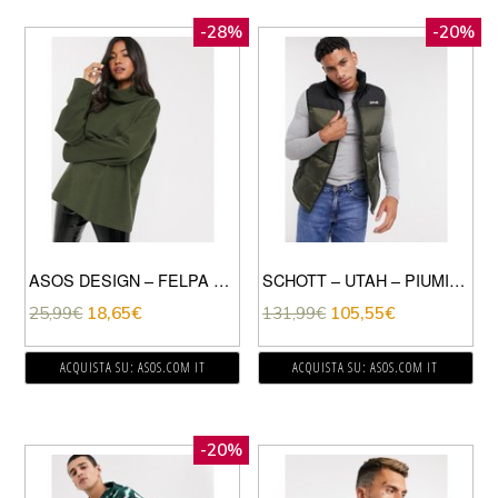
-28%
-20%
ASOS DESIGN – FELPA ACCOLLATA OVERSIZE COMODA KAKI-VERDE
SCHOTT – UTAH – PIUMINO SMANICATO KAKI CON SCOLLO A V-VERDE
25,99
€
18,65
€
131,99
€
105,55
€
ACQUISTA SU: ASOS.COM IT
ACQUISTA SU: ASOS.COM IT
-20%