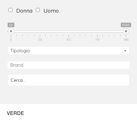
Donna
Uomo
6€
998€
6
254
502
750
998
Tipologia
VERDE