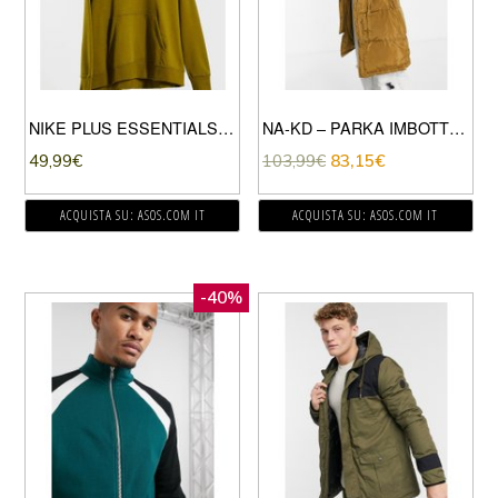
NIKE PLUS ESSENTIALS – FELPA CON CAPPUCCIO KAKI VERDE
NA-KD – PARKA IMBOTTITO CON VITA ARRICCIATA COLOR OLIVA-VERDE
49,99
€
103,99
€
83,15
€
ACQUISTA SU: ASOS.COM IT
ACQUISTA SU: ASOS.COM IT
-40%