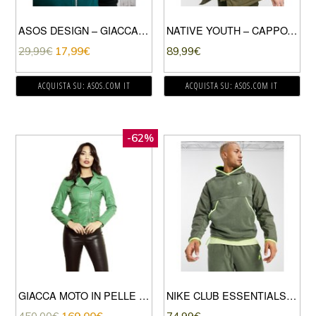
ASOS DESIGN – GIACCA SPORTIVA VERDE PROFONDO A RIGHE COLOR BLOCK SULLE MANICHE
NATIVE YOUTH – CAPPOTTO CON CAPPUCCIO VERDE OLIVA
29,99
€
17,99
€
89,99
€
ACQUISTA SU: ASOS.COM IT
ACQUISTA SU: ASOS.COM IT
-62%
GIACCA MOTO IN PELLE VERDE TRAPUNTATA NAPPA EFFETTO LISCIO
NIKE CLUB ESSENTIALS – FELPA CON CAPPUCCIO KAKI CON PANNELLI-VERDE