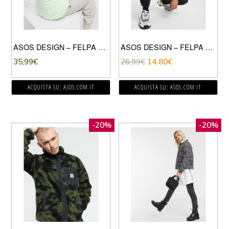
ASOS DESIGN – FELPA CON CAPPUCCIO OVERSIZE VERDE MENTA CON STAMPA FLOREALE SUL RETRO
ASOS DESIGN – FELPA OVERSIZE VERDE CON CAPPUCCIO NERO
35,99
€
26,99
€
14,80
€
ACQUISTA SU: ASOS.COM IT
ACQUISTA SU: ASOS.COM IT
-20%
-20%