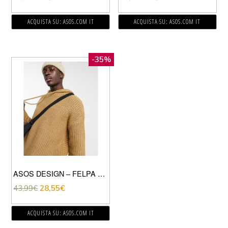
ACQUISTA SU: ASOS.COM IT
ACQUISTA SU: ASOS.COM IT
-35%
ASOS DESIGN – FELPA CON CAPPUCCIO LAVORATA A MAGLIA SPESSA A COSTE KAKI-VERDE
43,99
€
28,55
€
ACQUISTA SU: ASOS.COM IT