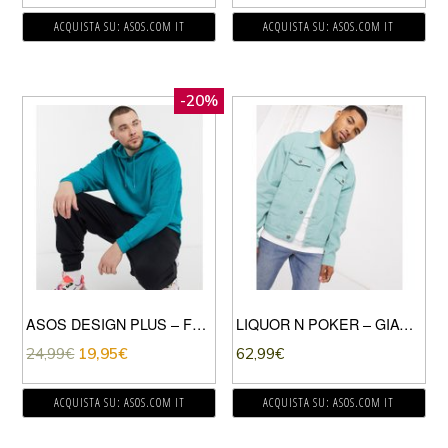
ACQUISTA SU: ASOS.COM IT
ACQUISTA SU: ASOS.COM IT
-20%
ASOS DESIGN PLUS – FELPA OVERSIZE VERDE-AZZURRO CON ROVESCIO A RICCI
LIQUOR N POKER – GIACCA DI JEANS VERDE SALVIA
24,99
€
19,95
€
62,99
€
ACQUISTA SU: ASOS.COM IT
ACQUISTA SU: ASOS.COM IT