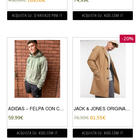
450,00
€
169,00
€
74,99
€
ACQUISTA SU: D'ARIENZO PRM IT
ACQUISTA SU: ASOS.COM IT
-20%
ADIDAS – FELPA CON CAPPUCCIO CON TRE STRISCE KAKI-VERDE
JACK & JONES ORIGINALS – CAPPOTTO COLOR CAMMELLO-VERDE
59,99
€
76,99
€
61,55
€
ACQUISTA SU: ASOS.COM IT
ACQUISTA SU: ASOS.COM IT