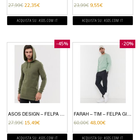
27,99
€
22,35
€
23,99
€
9,55
€
ACQUISTA SU: ASOS.COM IT
ACQUISTA SU: ASOS.COM IT
-45%
-20%
ASOS DESIGN – FELPA CON CAPPUCCIO LUNGA ATTILLATA KAKI-VERDE
FARAH – TIM – FELPA GIROCOLLO VERDE CHIARO CON LOGO
27,99
€
15,49
€
60,00
€
48,00
€
ACQUISTA SU: ASOS.COM IT
ACQUISTA SU: ASOS.COM IT