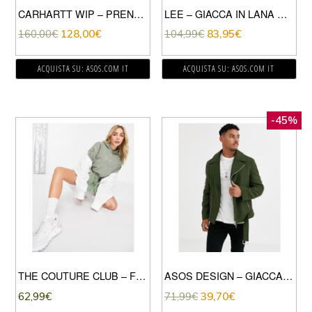
CARHARTT WIP – PRENTIS – FELPA MIMETICA IN PILE CON CERNIERA INTERA-VERDE
LEE – GIACCA IN LANA EFFETTO MONTONE KAKI A QUADRI-VERDE
160,00
€
128,00
€
104,99
€
83,95
€
ACQUISTA SU: ASOS.COM IT
ACQUISTA SU: ASOS.COM IT
-45%
THE COUTURE CLUB – FELPA CON CAPPUCCIO CORTA CON LOGO COLOR KAKI-VERDE
ASOS DESIGN – GIACCA BIKER IN MISTO LANA KAKI CON CINTURA-VERDE
62,99
€
71,99
€
39,70
€