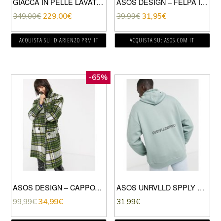
GIACCA IN PELLE LAVATA VERDE EFFETTO VINTAGE
ASOS DESIGN – FELPA IN PILE OVERSIZE CON ZIP CORTA COLOR BLOCK VIVACE-VERDE
349,00
€
229,00
€
39,99
€
31,95
€
ACQUISTA SU: D'ARIENZO PRM IT
ACQUISTA SU: ASOS.COM IT
-65%
ASOS DESIGN – CAPPOTTO DOPPIOPETTO IN TESSUTO FELPATO VERDE A QUADRI
ASOS UNRVLLD SPPLY – FELPA CON CAPPUCCIO OVERSIZE VERDE CON LOGO SULLA SCHIENA
99,99
€
34,99
€
31,99
€