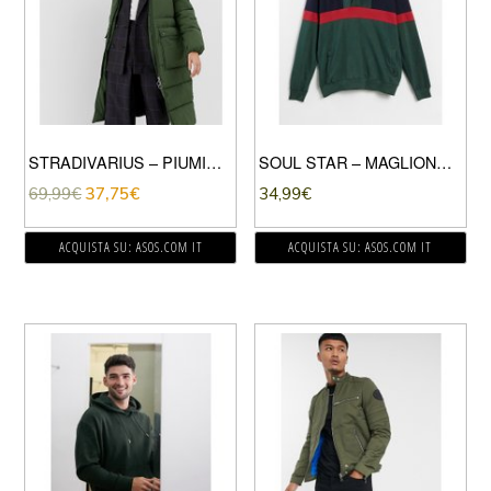
STRADIVARIUS – PIUMINO LUNGO VERDE CON CAPPUCCIO
SOUL STAR – MAGLIONE VERDE CON CAPPUCCIO
69,99
€
37,75
€
34,99
€
ACQUISTA SU: ASOS.COM IT
ACQUISTA SU: ASOS.COM IT