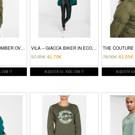
ASOS DESIGN – BOMBER OVERSIZE IN JERSEY KAKI CON TASCA MA1-VERDE
VILA – GIACCA BIKER IN ECOPELLICCIA-VERDE
57,99
€
41,70
€
76,99
€
61,55
€
S.COM IT
ACQUISTA SU: ASOS.COM IT
ACQUISTA SU