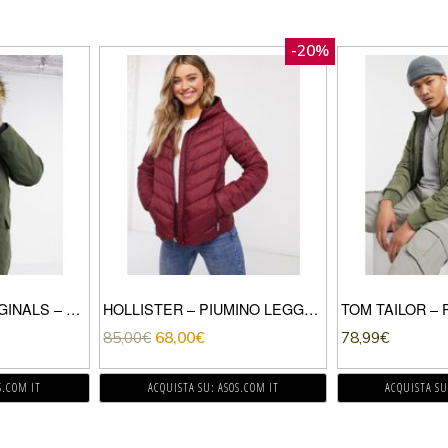
-20%
JACK & JONES ORIGINALS – PARKA KAKI CON CAPPUCCIO IN PELLICCIA SINTETICA-VERDE
HOLLISTER – PIUMINO LEGGERO-VERDE
85,00
€
68,00
€
78,99
€
S.COM IT
ACQUISTA SU: ASOS.COM IT
ACQUISTA SU