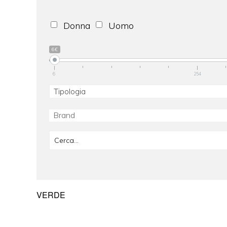
Donna
Uomo
6€
6
254
Tipologia
VERDE