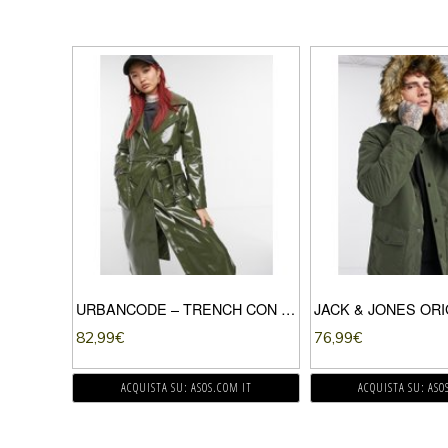
URBANCODE – TRENCH CON CINTURA IN ECOPELLE PU LUCIDA KAKI-VERDE
82,99
€
76,99
€
ACQUISTA SU: ASOS.COM IT
ACQUISTA SU: ASO