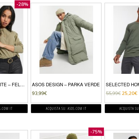
-28%
ASOS DESIGN PETITE – FELPA OVERSIZE PIQUÉ CON CUCITURE-VERDE
ASOS DESIGN – PARKA VERDE
93,99
€
55,99
€
25,20
€
S.COM IT
ACQUISTA SU: ASOS.COM IT
ACQUISTA SU
-75%