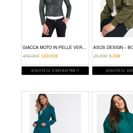
GIACCA MOTO IN PELLE VERDE TRAPUNTATA EFFETTO VINTAGE
450,00
€
169,00
€
29,99
€
9,00
€
ACQUISTA SU: D'ARIENZO PRM IT
ACQUISTA SU: ASO