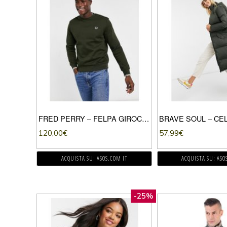
FRED PERRY – FELPA GIROCOLLO VERDE SCURO CON LOGO SUL RETRO
120,00
€
57,99
€
ACQUISTA SU: ASOS.COM IT
ACQUISTA SU: ASO
-25%