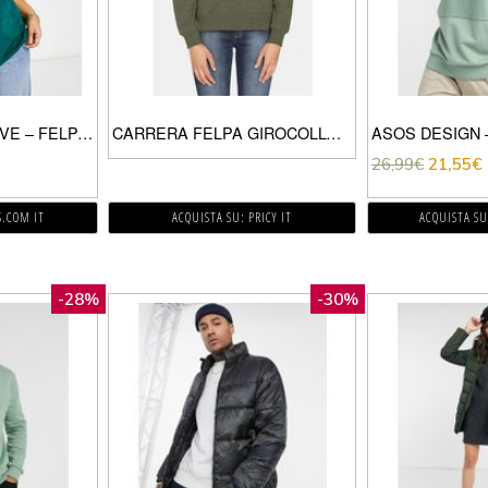
ASOS DESIGN CURVE – FELPA CON CAPPUCCIO BOYFRIEND SUPER OVERSIZE VERDE BOSCO IN COTONE ORGANICO
CARRERA FELPA GIROCOLLO DONNA VERDE
26,99
€
21,55
€
S.COM IT
ACQUISTA SU: PRICY IT
ACQUISTA SU
-28%
-30%