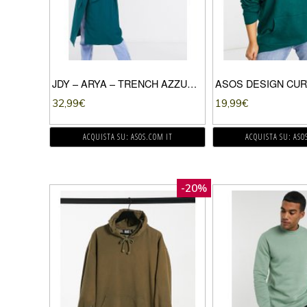
JDY – ARYA – TRENCH AZZURRO-VERDE
32,99
€
19,99
€
ACQUISTA SU: ASOS.COM IT
ACQUISTA SU: ASO
-20%