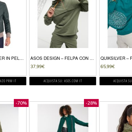
GIUBBOTTO BOMBER IN PELLE VERDE EFFETTO VINTAGE
ASOS DESIGN – FELPA CON CAPPUCCIO OVERSIZE VERDE SLAVATO CON DETTAGLI ARANCIONI IN COORDINATO
37,99
€
65,99
€
ENZO PRM IT
ACQUISTA SU: ASOS.COM IT
ACQUISTA SU
-70%
-28%