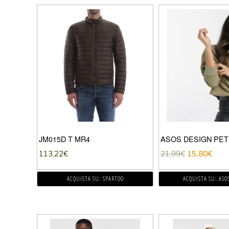
JM015D T MR4
113,22
€
21,99
€
15,80
€
ACQUISTA SU: SPARTOO
ACQUISTA SU: ASO