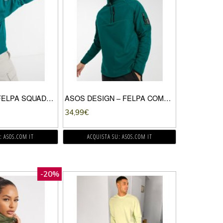
QUIKSILVER – FELPA SQUADRATA CON CAPPUCCIO VERDE-AZZURRO
ASOS DESIGN – FELPA COMODA IN PILE CON ZIP CORTA E TASCA MA1 CON STEMMA-VERDE
34,99
€
: ASOS.COM IT
ACQUISTA SU: ASOS.COM IT
-20%