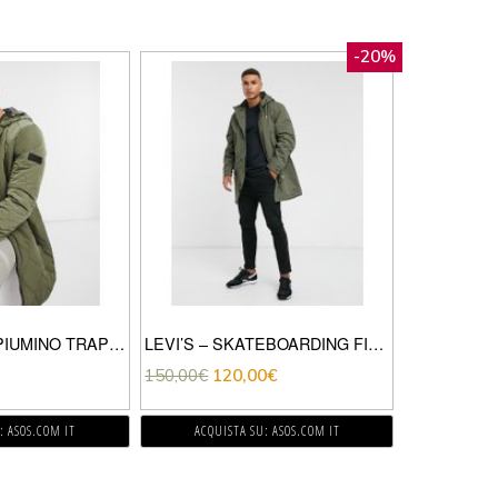
-20%
TOM TAILOR – PIUMINO TRAPUNTATO CON CAPPUCCIO COLOR KAKI-VERDE
LEVI’S – SKATEBOARDING FISH TAIL – PARKA VERDE A QUADRI
150,00
€
120,00
€
: ASOS.COM IT
ACQUISTA SU: ASOS.COM IT