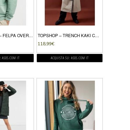
ASOS DESIGN – FELPA OVERSIZE CON PANNELLO A BLOCCHI DI COLORE-VERDE
TOPSHOP – TRENCH KAKI CON RISVOLTI A CONTRASTO-VERDE
118,99
€
: ASOS.COM IT
ACQUISTA SU: ASOS.COM IT