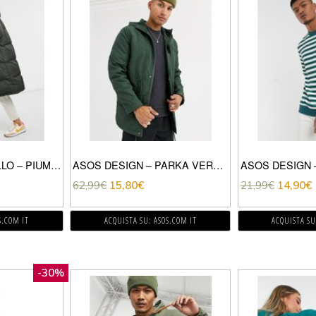
BRAVE SOUL – CELLO – PIUMINO LUNGO-VERDE
ASOS DESIGN – PARKA VERDE BOTTIGLIA CON FODERA IN PILE
62,99
€
15,80
€
21,99
€
14,90
€
S.COM IT
ACQUISTA SU: ASOS.COM IT
ACQUISTA SU
-30%