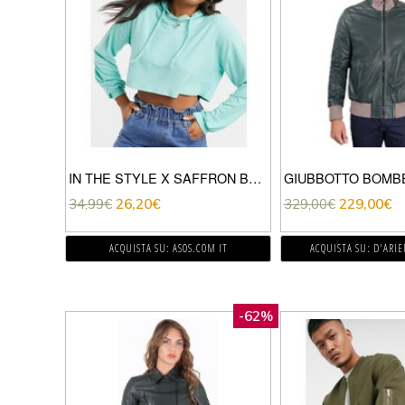
IN THE STYLE X SAFFRON BARKER – FELPA CON CAPPUCCIO MODELLO CORTO A COSTINE IN COORDINATO COLORE MENTA-VERDE
34,99
€
26,20
€
329,00
€
229,00
€
ACQUISTA SU: ASOS.COM IT
ACQUISTA SU: D'ARI
-62%