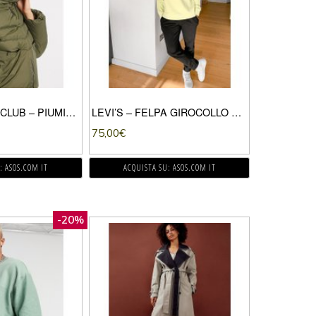
THE COUTURE CLUB – PIUMINO CON PANNELLO RIFLETTENTE-VERDE
LEVI’S – FELPA GIROCOLLO COMODA LIME SFUMATO CON LOGO PICCOLO-VERDE
75,00
€
: ASOS.COM IT
ACQUISTA SU: ASOS.COM IT
-20%