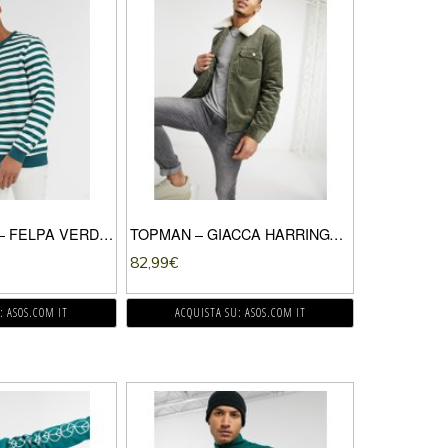
ASOS DESIGN – FELPA VERDE E BIANCA A RIGHE ORIZZONTALI
TOPMAN – GIACCA HARRINGTON IN TESSUTO A COSTE KAKI-VERDE
82,99
€
: ASOS.COM IT
ACQUISTA SU: ASOS.COM IT