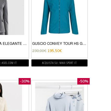
OASIS – GIACCA ELEGANTE GRIGIO
GUSCIO CONVEY TOUR HS GORE-TEX PACLITE®
230,00
€
195,50
€
: ASOS.COM IT
ACQUISTA SU: MAXI SPORT IT
-30%
-50%