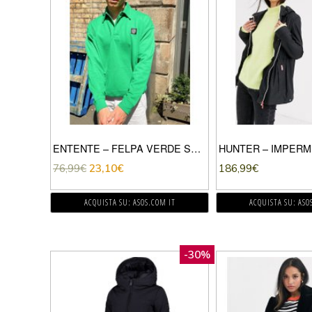
ENTENTE – FELPA VERDE STILE POLO
76,99
€
23,10
€
186,99
€
ACQUISTA SU: ASOS.COM IT
ACQUISTA SU: ASO
-30%