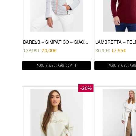
DARE2B – SIMPATICO – GIACCA GRIGIA-GRIGIO
138,99
€
70,00
€
30,99
€
17,55
€
ACQUISTA SU: ASOS.COM IT
ACQUISTA SU: ASO
-20%