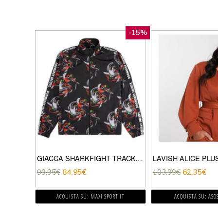
-15%
GIACCA SHARKFIGHT TRACKSUIT
99,95
€
84,95
€
103,99
€
62,35
€
ACQUISTA SU: MAXI SPORT IT
ACQUISTA SU: ASO