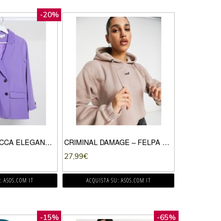
-20%
LOST INK – GIACCA ELEGANTE COMODO IN COORDINATO-VIOLA
CRIMINAL DAMAGE – FELPA CON CAPPUCCIO CORTA COLOR FUNGO-GRIGIO
27,99
€
: ASOS.COM IT
ACQUISTA SU: ASOS.COM IT
-15%
-65%