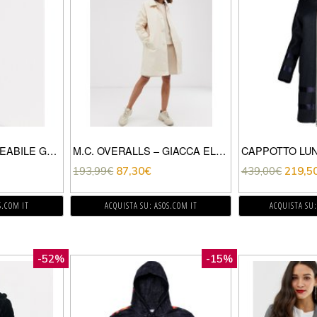
HUNTER – IMPERMEABILE GOMMATO LEGGERO NERO
M.C. OVERALLS – GIACCA ELEGANTE STILE IMPERMEABILE-BEIGE
193,99
€
87,30
€
439,00
€
219,5
S.COM IT
ACQUISTA SU: ASOS.COM IT
ACQUISTA SU:
-52%
-15%