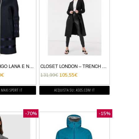
CAPPOTTO LUNGO LANA E NEOPRENE LOUISE DONNA
CLOSET LONDON – TRENCH NERO
0
€
131,99
€
105,55
€
 MAXI SPORT IT
ACQUISTA SU: ASOS.COM IT
-70%
-15%