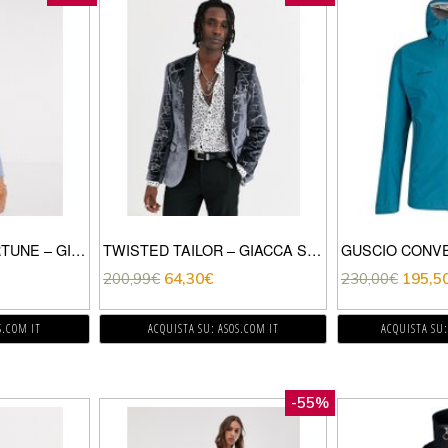
OUTRAGEOUS FORTUNE – GIACCA ELEGANTE DOPPIOPETTO NERO
TWISTED TAILOR – GIACCA SUPER SKINNY IN VELLUTO GRIGIO PIOMBO SCREPOLATO
200,99
€
64,30
€
230,00
€
195,5
S.COM IT
ACQUISTA SU: ASOS.COM IT
ACQUISTA SU:
-55%