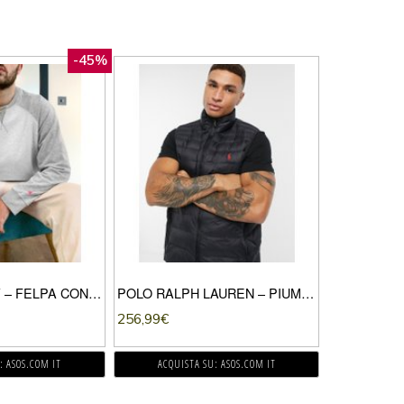
-45%
ALBAM UTILITY – FELPA CON MANICHE RAGLAN GRIGIA-GRIGIO
POLO RALPH LAUREN – PIUMINO SMANICATO NERO IN NYLON RICICLATO CON LOGO
256,99
€
: ASOS.COM IT
ACQUISTA SU: ASOS.COM IT