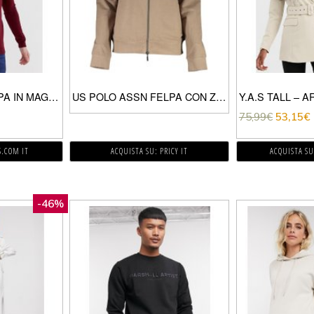
LAMBRETTA – FELPA IN MAGLIA 100% COTONE-ROSSO
US POLO ASSN FELPA CON ZIP DONNA BEIGE
75,99
€
53,15
€
S.COM IT
ACQUISTA SU: PRICY IT
ACQUISTA SU
-46%