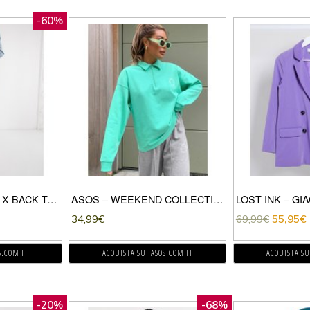
-60%
CRIMINAL DAMAGE X BACK TO THE FUTURE – GIACCA DI JEANS CON STAMPA CON DELOREAN SUL RETRO-BLU
ASOS – WEEKEND COLLECTIVE – FELPA STILE POLO CON ZIP CORTA E LOGO VERDE ACCESO
34,99
€
69,99
€
55,95
€
S.COM IT
ACQUISTA SU: ASOS.COM IT
ACQUISTA SU
-20%
-68%