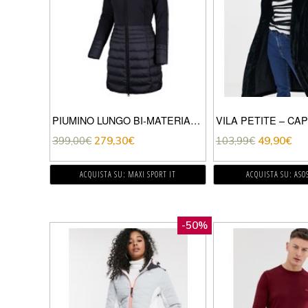
PIUMINO LUNGO BI-MATERIAL TWISS DONNA
399,00
€
279,30
€
103,99
€
49,90
€
ACQUISTA SU: MAXI SPORT IT
ACQUISTA SU: ASO
-50%