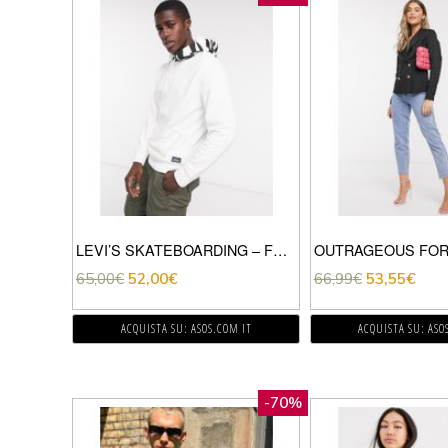
LEVI’S SKATEBOARDING – FELPA CON CAPPUCCIO BIANCA-BIANCO
65,00
€
52,00
€
66,99
€
53,55
€
ACQUISTA SU: ASOS.COM IT
ACQUISTA SU: ASO
-70%