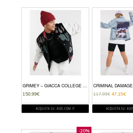
GRIMEY – GIACCA COLLEGE IN PELLE SINTETICA NERA CON APPLICAZIONI-NERO
150,99
€
117,99
€
47,15
€
ACQUISTA SU: ASOS.COM IT
ACQUISTA SU: ASO
-20%