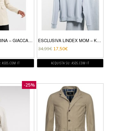
Y.A.S TALL – ARINA – GIACCA ELEGANTE CON CINTURA-CREMA
ESCLUSIVA LINDEX MOM – KAREN – FELPA DA CASA CON COLLO ALTO IN PILE DI COTONE ORGANICO BLU-BIANCO
34,99
€
17,50
€
: ASOS.COM IT
ACQUISTA SU: ASOS.COM IT
-25%