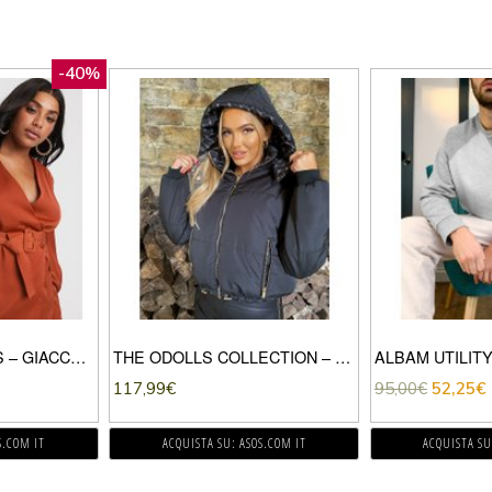
-40%
LAVISH ALICE PLUS – GIACCA ELEGANTE MARRONE CON CINTURA IN COORDINATO
THE ODOLLS COLLECTION – CAPPOTTO IMBOTTITO NERO DOUBLE-FACE CON CAPPUCCIO E FINITURE IN PELLICCIA SINTETICA-BLU
117,99
€
95,00
€
52,25
€
S.COM IT
ACQUISTA SU: ASOS.COM IT
ACQUISTA SU