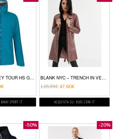
GUSCIO CONVEY TOUR HS GORE-TEX PACLITE®
BLANK NYC – TRENCH IN VERNICE PITONATO-MARRONE
0
€
135,99
€
47,60
€
 MAXI SPORT IT
ACQUISTA SU: ASOS.COM IT
-50%
-20%