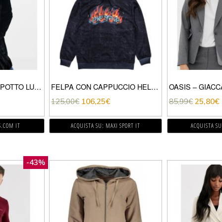
VILA PETITE – CAPPOTTO LUNGO IN ECOPELLICCIA-NERO
FELPA CON CAPPUCCIO HELL RIDE
125,00
€
106,25
€
85,99
€
25,80
€
S.COM IT
ACQUISTA SU: MAXI SPORT IT
ACQUISTA SU
-43%