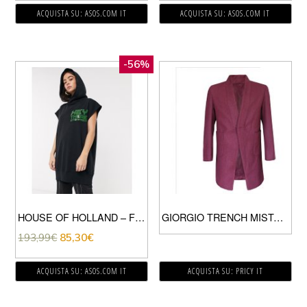
ACQUISTA SU: ASOS.COM IT
ACQUISTA SU: ASOS.COM IT
-56%
HOUSE OF HOLLAND – FELPA CON CAPPUCCIO SENZA MANICHE LUNGA CON STAMPA “HEY THERE” NERA-NERO
GIORGIO TRENCH MISTO LANA UOMO BURGUNDY
193,99
€
85,30
€
ACQUISTA SU: ASOS.COM IT
ACQUISTA SU: PRICY IT