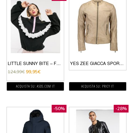
LITTLE SUNNY BITE – FELPA OVERSIZE IN PILE CON ZIP CORTA E LOGO SUL RETRO-NERO
YES ZEE GIACCA SPORTIVA UOMO BEIGE
124,99
€
99,95
€
ACQUISTA SU: ASOS.COM IT
ACQUISTA SU: PRICY IT
-50%
-28%