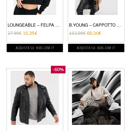
LOUNGEABLE – FELPA CON CAPPUCCIO DA CASA MIX & MATCH CORTA NERA-NERO
B.YOUNG – CAPPOTTO A QUADRI CON CINTURA-MULTICOLORE
27,99
€
15,35
€
103,99
€
60,30
€
ACQUISTA SU: ASOS.COM IT
ACQUISTA SU: ASOS.COM IT
-60%