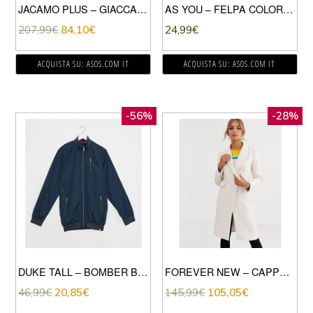
JACAMO PLUS – GIACCA BIKER IN PELLE NERA-NERO
AS YOU – FELPA COLOR PIETRA
207,99
€
84,10
€
24,99
€
ACQUISTA SU: ASOS.COM IT
ACQUISTA SU: ASOS.COM IT
-56%
-28%
DUKE TALL – BOMBER BLU NAVY
FOREVER NEW – CAPPOTTO MIDI COLOR CREMA
46,99
€
20,85
€
145,99
€
105,05
€