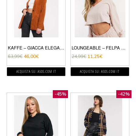
KAFFE – GIACCA ELEGANTE OVERSIZE MARRONE
LOUNGEABLE – FELPA CORTA MIX & MATCH ROSA CON SPALLE SCOPERTE
63,99
€
46,00
€
24,99
€
11,25
€
ACQUISTA SU: ASOS.COM IT
ACQUISTA SU: ASOS.COM IT
-45%
-42%