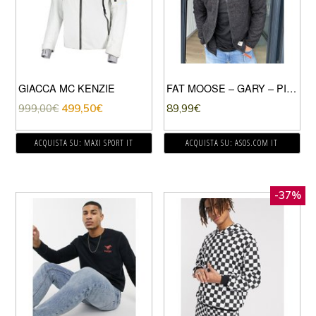
GIACCA MC KENZIE
FAT MOOSE – GARY – PILE-NERO
999,00
€
499,50
€
89,99
€
ACQUISTA SU: MAXI SPORT IT
ACQUISTA SU: ASOS.COM IT
-37%