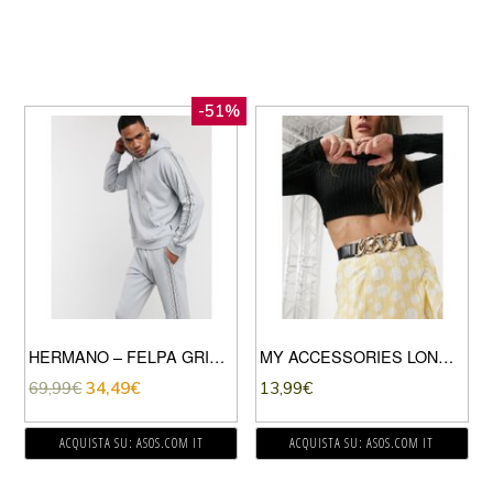
-51%
HERMANO – FELPA GRIGIA CON CAPPUCCIO LOGO E FETTUCCE LATERALI-GRIGIO
MY ACCESSORIES LONDON – CINTURA PER BLAZER CON DETTAGLIO CON CATENA A MAGLIE, COLORE ORO-NERO
69,99
€
34,49
€
13,99
€
ACQUISTA SU: ASOS.COM IT
ACQUISTA SU: ASOS.COM IT