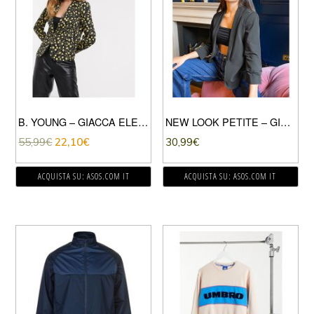
B. YOUNG – GIACCA ELEGANTE A FIORI-MULTICOLORE
NEW LOOK PETITE – GIACCA ELEGANTE NERO CON MANICHE ARRICCIATE
55,99
€
22,10
€
30,99
€
ACQUISTA SU: ASOS.COM IT
ACQUISTA SU: ASOS.COM IT