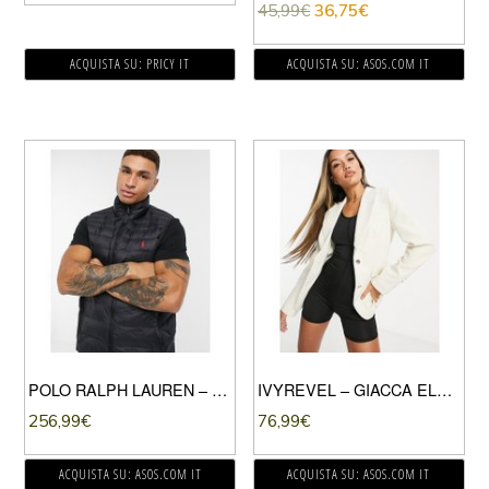
45,99
€
36,75
€
ACQUISTA SU: PRICY IT
ACQUISTA SU: ASOS.COM IT
POLO RALPH LAUREN – PIUMINO SMANICATO NERO IN NYLON RICICLATO CON LOGO
IVYREVEL – GIACCA ELEGANTE SLIM CON CINTURA BIANCO SPORCO-CREMA
256,99
€
76,99
€
ACQUISTA SU: ASOS.COM IT
ACQUISTA SU: ASOS.COM IT