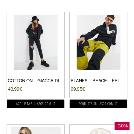
COTTON ON – GIACCA DI JEANS OVERSIZE NERA-NERO
PLANKS – PEACE – FELPA NERA IN PILE-NERO
48,99
€
69,95
€
ACQUISTA SU: ASOS.COM IT
ACQUISTA SU: ASOS.COM IT
-30%