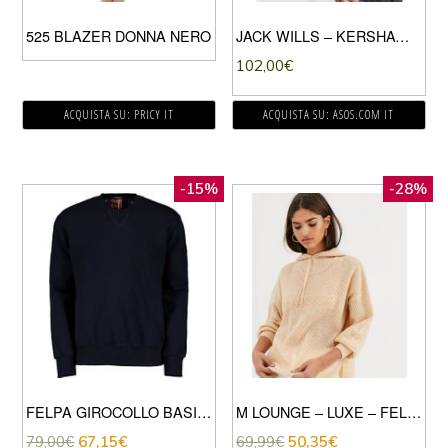
525 BLAZER DONNA NERO
JACK WILLS – KERSHAW – PIUMINO LEGGERO GRIGIO
102,00
€
ACQUISTA SU: PRICY IT
ACQUISTA SU: ASOS.COM IT
-15%
-28%
FELPA GIROCOLLO BASIC INSERTI CHECK
M LOUNGE – LUXE – FELPA CON CAPPUCCIO E LACCETTI IN MAGLIA MISTO LANA-CUOIO
79,00
€
67,15
€
69,99
€
50,35
€