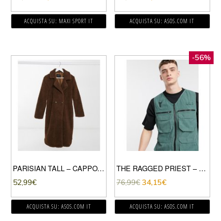
ACQUISTA SU: MAXI SPORT IT
ACQUISTA SU: ASOS.COM IT
-56%
PARISIAN TALL – CAPPOTTO IN PILE BORG MARRONE
THE RAGGED PRIEST – SMANICATO MULTITASCHE VERDE IN COORDINATO
52,99
€
76,99
€
34,15
€
ACQUISTA SU: ASOS.COM IT
ACQUISTA SU: ASOS.COM IT