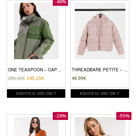
-48%
ONE TEASPOON – CAPPOTTO OVERSIZE KAKI CON DETTAGLI A CONTRASTO IN MONTONE SINTETICO-VERDE
THREADBARE PETITE – PIUMINO CON CAPPUCCIO-ROSA
280,00
€
145,10
€
46,99
€
ACQUISTA SU: ASOS.COM IT
ACQUISTA SU: ASOS.COM IT
-28%
-55%