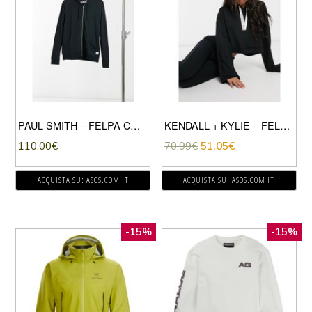
PAUL SMITH – FELPA CON CAPPUCCIO DA CASA CON ZIP NERA-NERO
KENDALL + KYLIE – FELPA CORTA CON CAPPUCCIO NERA-NERO
110,00
€
70,99
€
51,05
€
ACQUISTA SU: ASOS.COM IT
ACQUISTA SU: ASOS.COM IT
-15%
-15%