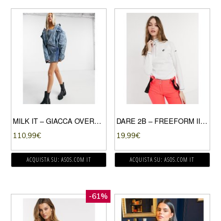
MILK IT – GIACCA OVERSIZE VINTAGE IN DENIM CON STAMPA DI SERPENTE IN COORDINATO-BLU
DARE 2B – FREEFORM II – FELPA BIANCA IN PILE-BIANCO
110,99
€
19,99
€
ACQUISTA SU: ASOS.COM IT
ACQUISTA SU: ASOS.COM IT
-61%