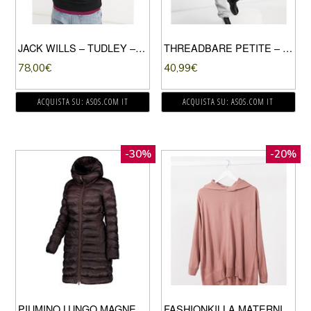
JACK WILLS – TUDLEY – FELPA CON CAPPUCCIO CON CON LOGO GRANDE, COLORE NERO
THREADBARE PETITE – KATY – PIUMINO CORTO-GRIGIO PIETRA
78,00
€
40,99
€
ACQUISTA SU: ASOS.COM IT
ACQUISTA SU: ASOS.COM IT
-30%
-20%
PIUMINO LUNGO MAGNETITE DONNA
FASHIONKILLA MATERNITY – FELPA CON CAPPUCCIO IN MAGLIA A COSTE ROSA