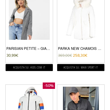
PARISIAN PETITE – GIACCA ELEGANTE BIANCO E NERO
PARKA NEW CHAMOIS DONNA
30,99
€
369,00
€
258,30
€
ACQUISTA SU: ASOS.COM IT
ACQUISTA SU: MAXI SPORT IT
-50%