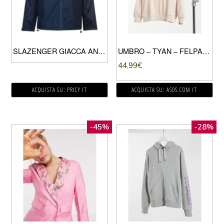
SLAZENGER GIACCA ANTIPIOGGIA UOMO NAVY
UMBRO – TYAN – FELPA GIROCOLLO ROSA CAMMEO
44,99
€
ACQUISTA SU: PRICY IT
ACQUISTA SU: ASOS.COM IT
-45%
-28%