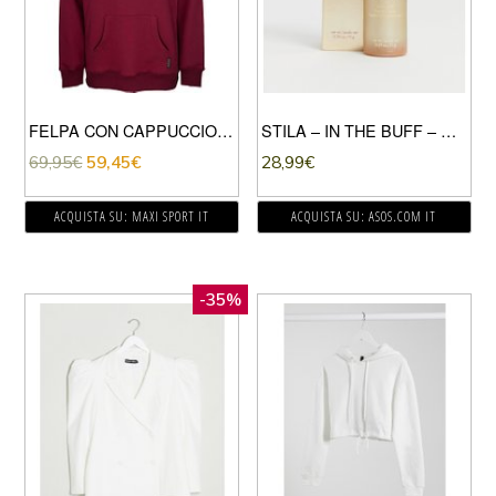
FELPA CON CAPPUCCIO ARRAY RAGLAN
STILA – IN THE BUFF – CIPRIA SPRAY – MEDIO/SCURO-BEIGE
69,95
€
59,45
€
28,99
€
ACQUISTA SU: MAXI SPORT IT
ACQUISTA SU: ASOS.COM IT
-35%