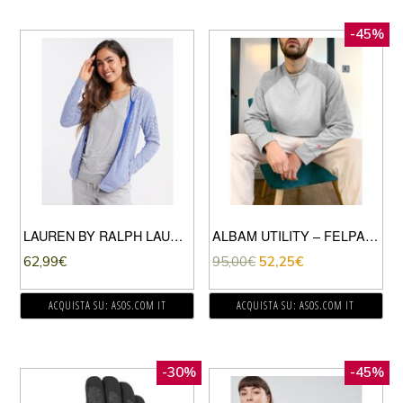
-45%
LAUREN BY RALPH LAUREN – FELPA DA CASA CON CAPPUCCIO E ZIP AZZURRA-BLU
ALBAM UTILITY – FELPA CON MANICHE RAGLAN GRIGIA-GRIGIO
62,99
€
95,00
€
52,25
€
ACQUISTA SU: ASOS.COM IT
ACQUISTA SU: ASOS.COM IT
-30%
-45%