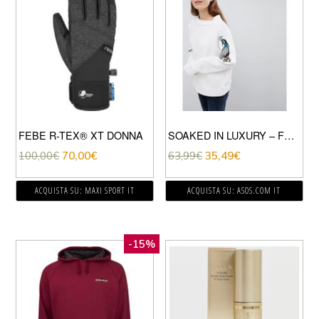
FEBE R-TEX® XT DONNA
SOAKED IN LUXURY – FELPA CON PAVONI RICAMATI-BIANCO
100,00
€
70,00
€
63,99
€
35,49
€
ACQUISTA SU: MAXI SPORT IT
ACQUISTA SU: ASOS.COM IT
-15%