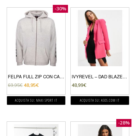
-30%
FELPA FULL ZIP CON CAPPUCCIO ANTE
IVYREVEL – DAD BLAZER OVERSIZE ROSA
69,95
€
48,95
€
48,99
€
ACQUISTA SU: MAXI SPORT IT
ACQUISTA SU: ASOS.COM IT
-28%