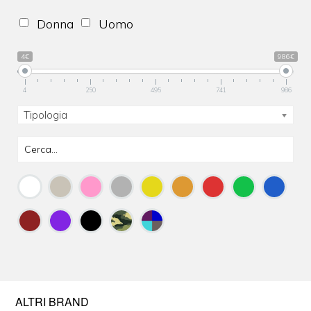
Donna
Uomo
4€
986€
4
250
495
741
986
Tipologia
ALTRI BRAND