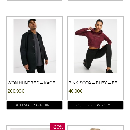
WON HUNDRED – KACE – TRENCH-NERO
PINK SODA – RUBY – FELPA CON CAPPUCCIO CORTA BORDEAUX-NERO
200,99
€
40,00
€
ACQUISTA SU: ASOS.COM IT
ACQUISTA SU: ASOS.COM IT
-20%