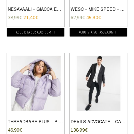
NESAVAALI – GIACCA ELEGANTE SARTORIALE-VIOLA
WESC – MIKE SPEED – FELPA CON CAPPUCCIO E LOGO ANNI ’90-GRIGIO
38,99
€
21,40
€
62,99
€
45,30
€
ACQUISTA SU: ASOS.COM IT
ACQUISTA SU: ASOS.COM IT
THREADBARE PLUS – PIUMINO CON CAPPUCCIO-VIOLA
DEVILS ADVOCATE – CAPPOTTO DOPPIOPETTO PREMIUM CON MOTIVO FLOREALE STILE ARAZZO-NERO
46,99
€
138,99
€