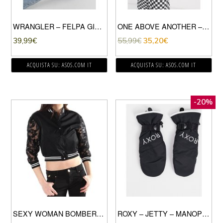
WRANGLER – FELPA GIROCOLLO-NERO
ONE ABOVE ANOTHER – FELPA CON CAPPUCCIO A SCACCHI-NERO
39,99
€
55,99
€
35,20
€
ACQUISTA SU: ASOS.COM IT
ACQUISTA SU: ASOS.COM IT
-20%
SEXY WOMAN BOMBER MADE IN ITALY DONNA NERO
ROXY – JETTY – MANOPOLE DA SCI IN TINTA UNITA NERE-NERO