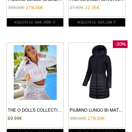
399,00
€
279,30
€
27,99
€
22,35
€
ACQUISTA SU: MAXI SPORT IT
ACQUISTA SU: ASOS.COM IT
-30%
THE O DOLLS COLLECTION – FELPA CORTA BIANCO MULTICOLORE CON STAMPA GRANDE
PIUMINO LUNGO BI-MATERIAL TWISS DONNA
69,99
€
399,00
€
279,30
€