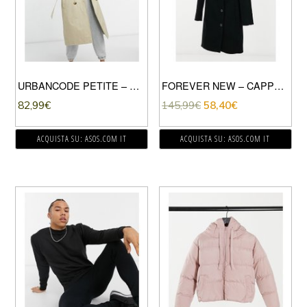
URBANCODE PETITE – TRENCH CON PANNELLO A QUADRI COMBINATI-CREMA
FOREVER NEW – CAPPOTTO LUNGO CON COLLETTO IN PELLICCIA SINTETICA NERO
82,99
€
145,99
€
58,40
€
ACQUISTA SU: ASOS.COM IT
ACQUISTA SU: ASOS.COM IT