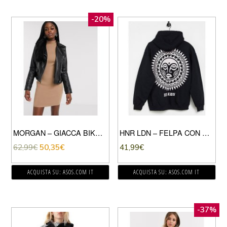
-20%
MORGAN – GIACCA BIKER IN ECOPELLE PU NERA-NERO
HNR LDN – FELPA CON CAPPUCCIO CON STAMPA DI LUNA SUL RETRO-NERO
62,99
€
50,35
€
41,99
€
ACQUISTA SU: ASOS.COM IT
ACQUISTA SU: ASOS.COM IT
-37%