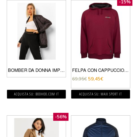
-15%
BOMBER DA DONNA IMPERMEABILE FIT, NERO
FELPA CON CAPPUCCIO ARRAY RAGLAN
69,95
€
59,45
€
ACQUISTA SU: BOOHOO.COM IT
ACQUISTA SU: MAXI SPORT IT
-56%