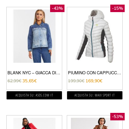
-43%
-15%
BLANK NYC – GIACCA DI JEANS BLU BICOLORE
PIUMINO CON CAPPUCCIO MULAZ DONNA
62,99
€
35,65
€
199,90
€
169,90
€
ACQUISTA SU: ASOS.COM IT
ACQUISTA SU: MAXI SPORT IT
-53%