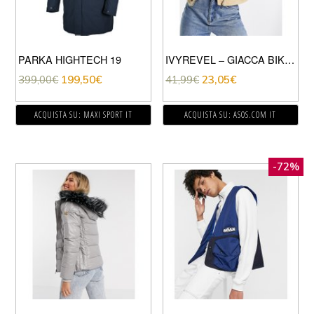
PARKA HIGHTECH 19
IVYREVEL – GIACCA BIKER BEIGE
399,00
€
199,50
€
41,99
€
23,05
€
ACQUISTA SU: MAXI SPORT IT
ACQUISTA SU: ASOS.COM IT
-72%