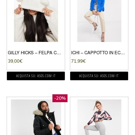
GILLY HICKS – FELPA CON CAPPUCCIO COMODA COLOR CREMA-GRIGIO
ICHI – CAPPOTTO IN ECOPELLICCIA BLU
39,00
€
71,99
€
ACQUISTA SU: ASOS.COM IT
ACQUISTA SU: ASOS.COM IT
-20%