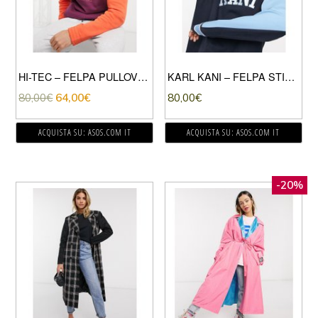
HI-TEC – FELPA PULLOVER CON ZIP CORTA VIOLA E GIALLA
KARL KANI – FELPA STILE COLLEGE BLU NAVY
80,00
€
64,00
€
80,00
€
ACQUISTA SU: ASOS.COM IT
ACQUISTA SU: ASOS.COM IT
-20%