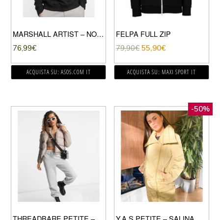
MARSHALL ARTIST – NON ATH – FELPA RICAMATA NERA-NERO
FELPA FULL ZIP
76,99
€
79,90
€
55,90
€
ACQUISTA SU: ASOS.COM IT
ACQUISTA SU: MAXI SPORT IT
-50%
THREADBARE PETITE – KATY – PIUMINO CORTO-GRIGIO PIETRA
Y.A.S PETITE – SALINA – GIACCA IMBOTTITA LUNGA KAKI CON COLLETTO AMPIO-VERDE