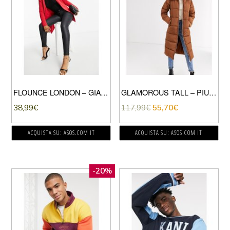
FLOUNCE LONDON – GIACCA ELEGANTE ALLACCIATO IN VITA ROSSO
GLAMOROUS TALL – PIUMINO LUNGO-MARRONE
38,99
€
117,99
€
55,70
€
ACQUISTA SU: ASOS.COM IT
ACQUISTA SU: ASOS.COM IT
-20%