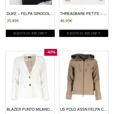
DUKE – FELPA GIROCOLLO-NERO
THREADBARE PETITE – PIUMINO CON CAPPUCCIO-ROSA
35,99
€
46,99
€
ACQUISTA SU: ASOS.COM IT
ACQUISTA SU: ASOS.COM IT
-40%
BLAZER PUNTO MILANO DECLINO DONNA
US POLO ASSN FELPA CON ZIP DONNA BEIGE