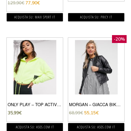
129,90
€
77,90
€
ACQUISTA SU: MAXI SPORT IT
ACQUISTA SU: PRICY IT
-20%
ONLY PLAY – TOP ACTIVEWEAR GIALLO FLUO CON CAPPUCCIO E CERNIERA LAMPO
MORGAN – GIACCA BIKER NERA CON ZIP E VOLANT SUL RETRO-NERO
35,99
€
68,99
€
55,15
€
ACQUISTA SU: ASOS.COM IT
ACQUISTA SU: ASOS.COM IT