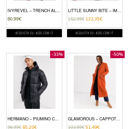
IVYREVEL – TRENCH ALLACCIATO IN VITA NERO A QUADRI
LITTLE SUNNY BITE – IMPERMEABILE OVERSIZE LUNGO RACCOLTO SUL RETRO-ROSA
80,99
€
152,99
€
122,35
€
ACQUISTA SU: ASOS.COM IT
ACQUISTA SU: ASOS.COM IT
-33%
-50%
HERMANO – PIUMINO CON CAPPUCCIO NERO
GLAMOROUS – CAPPOTTO LUNGO-ROSSO
96,99
€
65,20
€
103,99
€
51,49
€