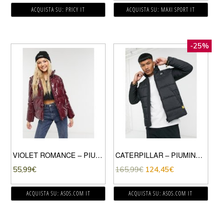
ACQUISTA SU: PRICY IT
ACQUISTA SU: MAXI SPORT IT
-25%
VIOLET ROMANCE – PIUMINO IN VINILE BORDEAUX-ROSSO
CATERPILLAR – PIUMINO BASIC NERO
55,99
€
165,99
€
124,45
€
ACQUISTA SU: ASOS.COM IT
ACQUISTA SU: ASOS.COM IT