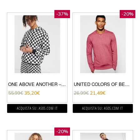
-37%
-20%
ONE ABOVE ANOTHER – FELPA CON CAPPUCCIO A SCACCHI-NERO
UNITED COLORS OF BENETTON – FELPA-ROSSO
55,99
€
35,20
€
26,99
€
21,49
€
ACQUISTA SU: ASOS.COM IT
ACQUISTA SU: ASOS.COM IT
-20%