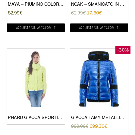
MAYA – PIUMINO COLOR ARGENTO CON CAPPUCCIO RIMOVIBILE IN ECOPELLICCIA
NOAK – SMANICATO IN NYLON BLU NAVY
82,99
€
62,99
€
17,60
€
ACQUISTA SU: ASOS.COM IT
ACQUISTA SU: ASOS.COM IT
-30%
PHARD GIACCA SPORTIVA DONNA GIALLO
GIACCA TAMY METALLIC DONNA
999,00
€
699,30
€