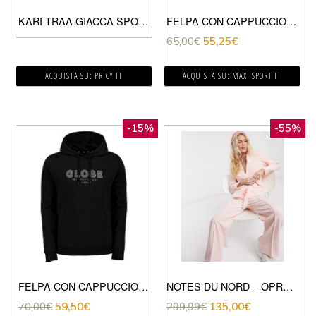
KARI TRAA GIACCA SPORTIVA DONNA NERO
FELPA CON CAPPUCCIO BREAKNECK
65,00
€
55,25
€
ACQUISTA SU: PRICY IT
ACQUISTA SU: MAXI SPORT IT
-15%
-55%
FELPA CON CAPPUCCIO MOD V
NOTES DU NORD – OPRAH – GIACCA ELEGANTE ROSA TENUE CON CINTURA
70,00
€
59,50
€
299,99
€
135,00
€