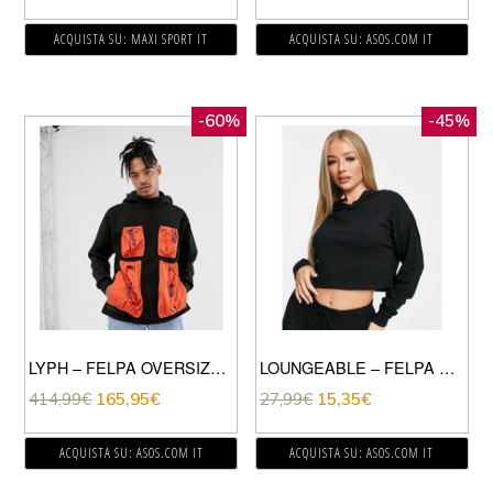
ACQUISTA SU: MAXI SPORT IT
ACQUISTA SU: ASOS.COM IT
-60%
-45%
LYPH – FELPA OVERSIZE CON CAPPUCCIO E TASCHE MULTIPLE A CONTRASTO-NERO
LOUNGEABLE – FELPA CON CAPPUCCIO DA CASA MIX & MATCH CORTA NERA-NERO
414,99
€
165,95
€
27,99
€
15,35
€
ACQUISTA SU: ASOS.COM IT
ACQUISTA SU: ASOS.COM IT