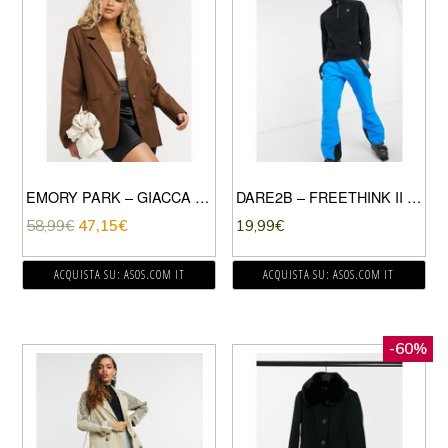
EMORY PARK – GIACCA ELEGANTE DAD FIT LUNGO COLOR CIOCCOLATO-MARRONE
DARE2B – FREETHINK II – FELPA IN PILE NERA-NERO
58,99
€
47,15
€
19,99
€
ACQUISTA SU: ASOS.COM IT
ACQUISTA SU: ASOS.COM IT
-60%