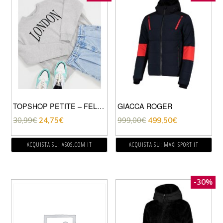
TOPSHOP PETITE – FELPA GRIGIO MÉLANGE CON SCRITTA “LONDON”
GIACCA ROGER
30,99
€
24,75
€
999,00
€
499,50
€
ACQUISTA SU: ASOS.COM IT
ACQUISTA SU: MAXI SPORT IT
-30%