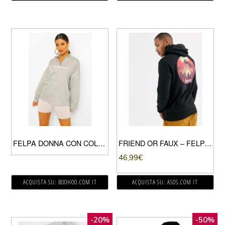
FELPA DONNA CON COLLO A COSTE E CERNIERA CON SCRITTA, GRIGIO MÉLANGE
FRIEND OR FAUX – FELPA CON CAPPUCCIO E STAMPA SUL RETRO-NERO
46,99
€
ACQUISTA SU: BOOHOO.COM IT
ACQUISTA SU: ASOS.COM IT
-20%
-50%