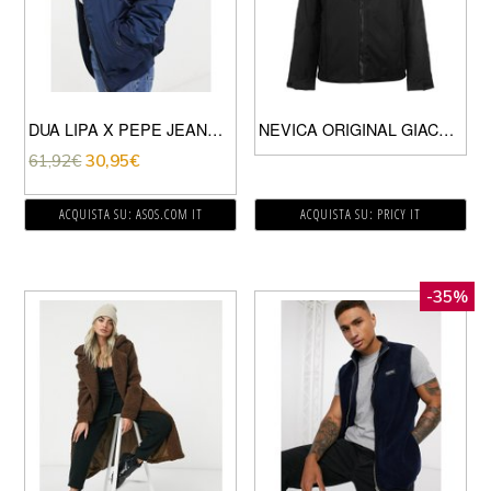
DUA LIPA X PEPE JEANS – BOMBER TESTURIZZATO BLU NAVY
NEVICA ORIGINAL GIACCA DA NEVE UOMO BLACK
61,92
€
30,95
€
ACQUISTA SU: ASOS.COM IT
ACQUISTA SU: PRICY IT
-35%