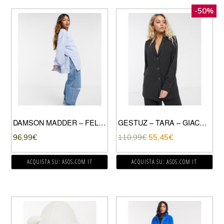
-50%
DAMSON MADDER – FELPA COMODA IN COTONE ORGANICO CON MANICHE MOLTO LARGHE E STAMPA SUL DAVANTI E SUL RETRO-BLU
GESTUZ – TARA – GIACCA ELEGANTE GESSATO IN COORDINATO-NERO
96,99
€
110,99
€
55,45
€
ACQUISTA SU: ASOS.COM IT
ACQUISTA SU: ASOS.COM IT