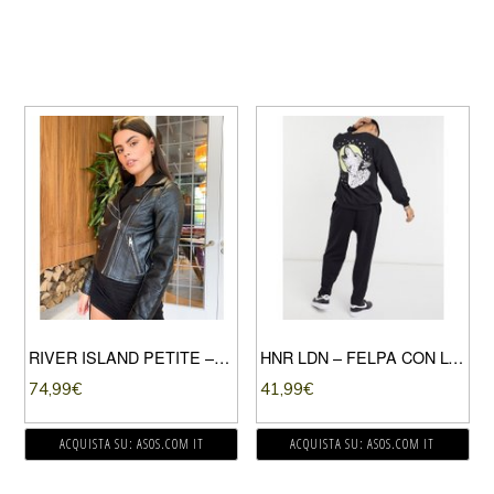
RIVER ISLAND PETITE – GIACCA IN PELLE SINTETICA CON DOPPIA ZIP NERA-NERO
HNR LDN – FELPA CON LUPO CHE ULULA-NERO
74,99
€
41,99
€
ACQUISTA SU: ASOS.COM IT
ACQUISTA SU: ASOS.COM IT