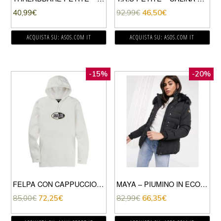
40,99
€
92,99
€
46,50
€
ACQUISTA SU: ASOS.COM IT
ACQUISTA SU: ASOS.COM IT
-15%
-20%
FELPA CON CAPPUCCIO AG CRUX
MAYA – PIUMINO IN ECOPELLICCIA NERA CON CINTURA-NERO
85,00
€
72,25
€
82,99
€
66,35
€