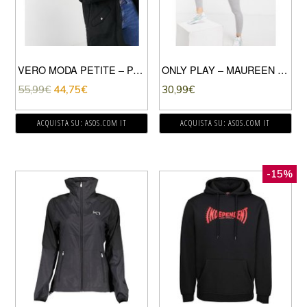
VERO MODA PETITE – PARKA CON CAPPUCCIO IN ECOPELLICCIA NERO
ONLY PLAY – MAUREEN – FELPA CON CAPPUCCIO A MANICHE LUNGHE STAMPATA-MULTICOLORE
55,99
€
44,75
€
30,99
€
ACQUISTA SU: ASOS.COM IT
ACQUISTA SU: ASOS.COM IT
-15%