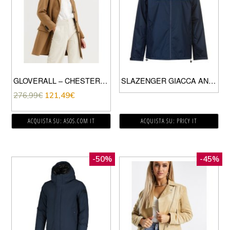
GLOVERALL – CHESTERFIELD – CAPPOTTO SARTORIALE IN MISTO LANA-CUOIO
SLAZENGER GIACCA ANTIPIOGGIA UOMO NAVY
276,99
€
121,49
€
ACQUISTA SU: ASOS.COM IT
ACQUISTA SU: PRICY IT
-50%
-45%