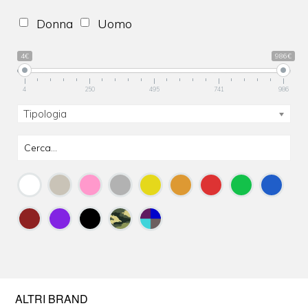
Donna
Uomo
4€
986€
4
250
495
741
986
Tipologia
ALTRI BRAND