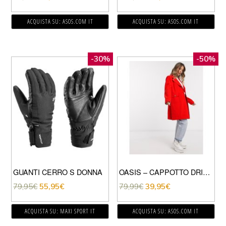
ACQUISTA SU: ASOS.COM IT
ACQUISTA SU: ASOS.COM IT
-30%
-50%
GUANTI CERRO S DONNA
OASIS – CAPPOTTO DRITTO CLASSICO COLOR RUGGINE-ROSSO
79,95
€
55,95
€
79,99
€
39,95
€
ACQUISTA SU: MAXI SPORT IT
ACQUISTA SU: ASOS.COM IT