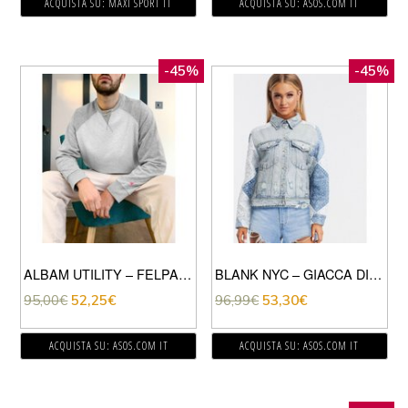
ACQUISTA SU: MAXI SPORT IT
ACQUISTA SU: ASOS.COM IT
-45%
-45%
ALBAM UTILITY – FELPA CON MANICHE RAGLAN GRIGIA-GRIGIO
BLANK NYC – GIACCA DI JEANS BLU LAVAGGIO CHIARO
95,00
€
52,25
€
96,99
€
53,30
€
ACQUISTA SU: ASOS.COM IT
ACQUISTA SU: ASOS.COM IT