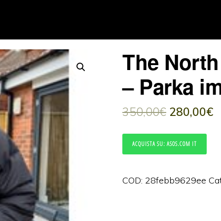
The North
– Parka im
350,00
€
280,00
€
ACQUISTA SU: ASOS.COM IT
COD:
28febb9629ee
Ca