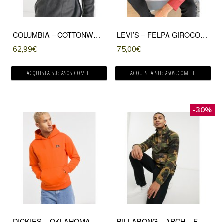
COLUMBIA – COTTONWOOD PARK – FELPA CON BOTTONI A PRESSIONE IN PILE GRIGIA-GRIGIO
LEVI’S – FELPA GIROCOLLO COMODA MARRONE ROBBIA CON LOGO SUL DAVANTI
62,99
€
75,00
€
ACQUISTA SU: ASOS.COM IT
ACQUISTA SU: ASOS.COM IT
-30%
DICKIES – OKLAHOMA – FELPA CON CAPPUCCIO REGULAR FIT ARANCIONE
BILLABONG – ARCH – FELPA IN PILE VERDE MIMETICO CON ZIP A UN QUARTO