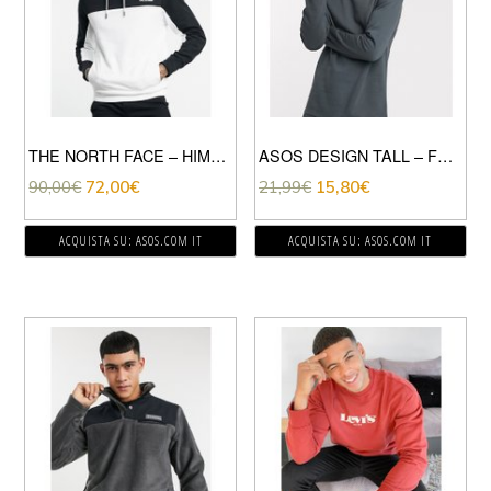
THE NORTH FACE – HIMALAYAN – FELPA CON CAPPUCCIO BIANCA-BIANCO
ASOS DESIGN TALL – FELPA LUNGA NERO SLAVATO CON SPACCHETTI SUL FONDO-GRIGIO
90,00
€
72,00
€
21,99
€
15,80
€
ACQUISTA SU: ASOS.COM IT
ACQUISTA SU: ASOS.COM IT