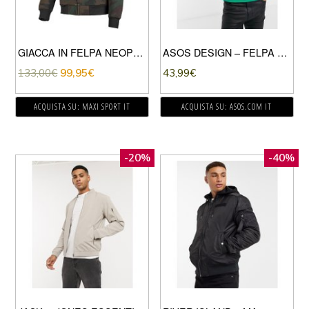
GIACCA IN FELPA NEOPRENE CAR-LUX
ASOS DESIGN – FELPA NATALIZIA CON STAMPA DI “RICK & MORTY”, COLORE VERDE
133,00
€
99,95
€
43,99
€
ACQUISTA SU: MAXI SPORT IT
ACQUISTA SU: ASOS.COM IT
-20%
-40%