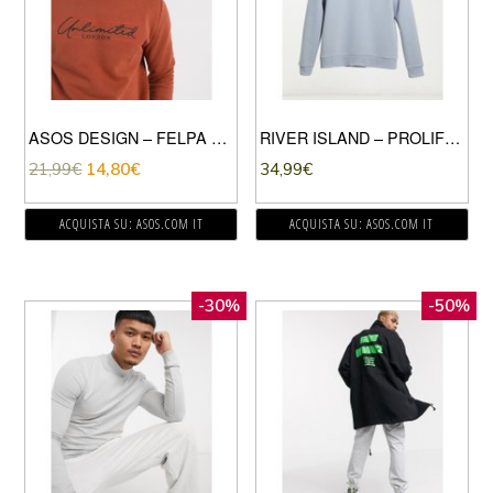
ASOS DESIGN – FELPA MARRONE CON SCRITTA “UNLIMITED”
RIVER ISLAND – PROLIFIC – FELPA CON CAPPUCCIO ATTILLATA GRIGIA-GRIGIO
21,99
€
14,80
€
34,99
€
ACQUISTA SU: ASOS.COM IT
ACQUISTA SU: ASOS.COM IT
-30%
-50%