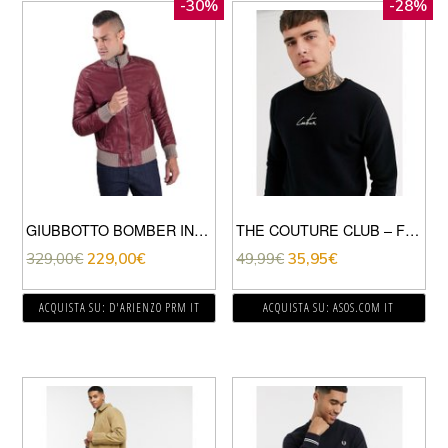
-30%
-28%
GIUBBOTTO BOMBER IN PELLE BORDEAUX EFFETTO VINTAGE
THE COUTURE CLUB – FELPA CON LOGO-NERO
329,00
€
229,00
€
49,99
€
35,95
€
ACQUISTA SU: D'ARIENZO PRM IT
ACQUISTA SU: ASOS.COM IT