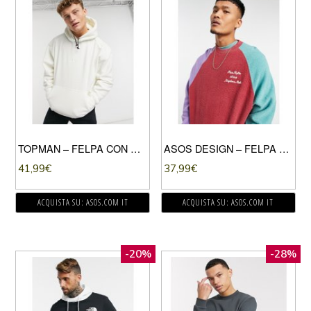
TOPMAN – FELPA CON CAPPUCCIO IN PILE ÉCRU-GRIGIO PIETRA
ASOS DESIGN – FELPA OVERSIZE COLORBLOCK LAVAGGIO ACIDO CON STAMPA SUL PETTO-NERO
41,99
€
37,99
€
ACQUISTA SU: ASOS.COM IT
ACQUISTA SU: ASOS.COM IT
-20%
-28%