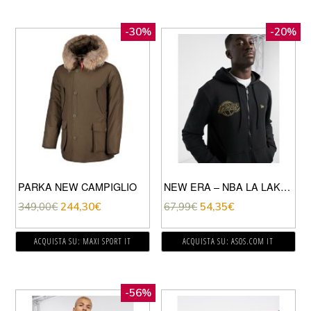
-30%
-20%
PARKA NEW CAMPIGLIO
NEW ERA – NBA LA LAKERS – FELPA CON CAPPUCCIO CON CUCITURE A CATENA E ZIP-NERO
349,00
€
244,30
€
67,99
€
54,35
€
ACQUISTA SU: MAXI SPORT IT
ACQUISTA SU: ASOS.COM IT
-56%