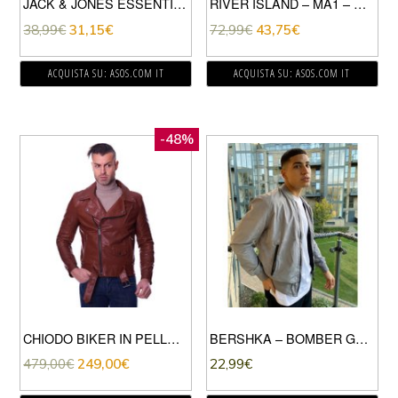
JACK & JONES ESSENTIALS – BOMBER GRIGIO PIETRA
RIVER ISLAND – MA1 – GIACCA BOMBER NERA-NERO
38,99
€
31,15
€
72,99
€
43,75
€
ACQUISTA SU: ASOS.COM IT
ACQUISTA SU: ASOS.COM IT
-48%
CHIODO BIKER IN PELLE COGNAC CON CINTURA EFFETTO MARTELLATO
BERSHKA – BOMBER GRIGIO
479,00
€
249,00
€
22,99
€