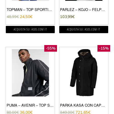
TOPMAN – TOP SPORTIVO A PANNELLI GRIGIO & BLU NAVY
PARLEZ – KOJO – FELPA CON CAPPUCCIO VERDE CON RICAMO
48,99
€
24,50
€
103,99
€
ACQUISTA SU: ASOS.COM IT
ACQUISTA SU: ASOS.COM IT
-55%
-15%
PUMA – AVENIR – TOP SPORTIVO NERO
PARKA KASA CON CAPPUCCIO
80,00
€
36,00
€
849,00
€
721,65
€