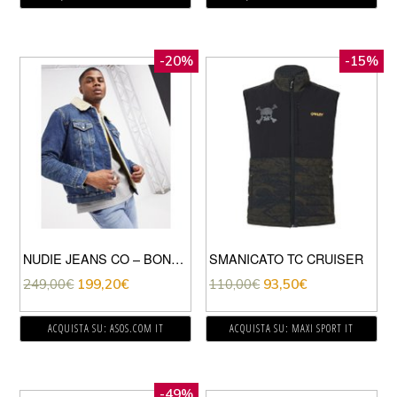
-20%
-15%
NUDIE JEANS CO – BONNY – GIACCA DI JEANS BLU LUCIDO CON FODERA IN PILE BORG
SMANICATO TC CRUISER
249,00
€
199,20
€
110,00
€
93,50
€
ACQUISTA SU: ASOS.COM IT
ACQUISTA SU: MAXI SPORT IT
-49%