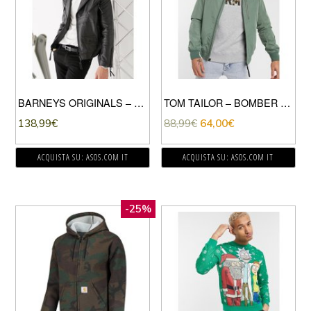
BARNEYS ORIGINALS – GIACCA BIKER IN VERA PELLE CON ZIP E CINTURA-NERO
TOM TAILOR – BOMBER CON ZIP COLOR KAKI-VERDE
138,99
€
88,99
€
64,00
€
ACQUISTA SU: ASOS.COM IT
ACQUISTA SU: ASOS.COM IT
-25%