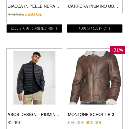
GIACCA IN PELLE NERA VINTAGE QUATTRO TASCHE ZIP
CARRERA PIUMINO UOMO NERO
479,00
€
299,00
€
ACQUISTA SU: D'ARIENZO PRM IT
ACQUISTA SU: PRICY IT
-31%
ASOS DESIGN – PIUMINO TRAPUNTATO NERO CON COLLETTO RIALZATO
MONTONE SCHOTT B-3
32,99
€
650,00
€
450,00
€