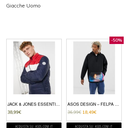
Giacche Uomo
-50%
JACK & JONES ESSENTIALS – PIUMINO CON COLLETTO BLU NAVY ROSSO E BIANCO
ASOS DESIGN – FELPA NERA OVERSIZE CON CAPPUCCIO IN TESSUTO SCUBA CON STAMPA SULLA TASCA-NERO
38,99
€
36,99
€
18,49
€
ACQUISTA SU: ASOS.COM IT
ACQUISTA SU: ASOS.COM IT