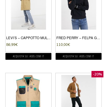
LEVI’S – CAPPOTTO MULTITASCHE LUNGO-MARRONE
FRED PERRY – FELPA GIROCOLLO CON BORDINI DOPPI A CONTRASTO BLU NAVY
86,99
€
110,00
€
ACQUISTA SU: ASOS.COM IT
ACQUISTA SU: ASOS.COM IT
-20%