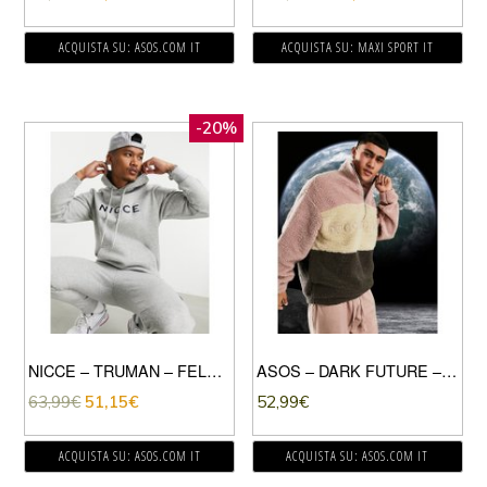
ACQUISTA SU: ASOS.COM IT
ACQUISTA SU: MAXI SPORT IT
-20%
NICCE – TRUMAN – FELPA GRIGIA CON CAPPUCCIO E LOGO-GRIGIO
ASOS – DARK FUTURE – FELPA OVERSIZE IN PILE BORG EFFETTO PELUCHE CON COLOR BLOCK-MULTICOLORE
63,99
€
51,15
€
52,99
€
ACQUISTA SU: ASOS.COM IT
ACQUISTA SU: ASOS.COM IT