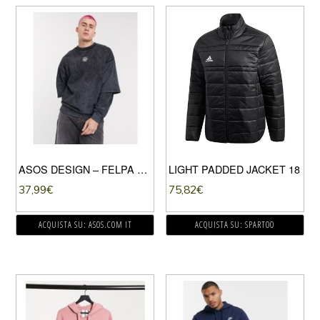
ASOS DESIGN – FELPA OVERSIZE A DOPPIO STRATO NERO SLAVATO CON STAMPA
LIGHT PADDED JACKET 18
37,99
€
75,82
€
ACQUISTA SU: ASOS.COM IT
ACQUISTA SU: SPARTOO