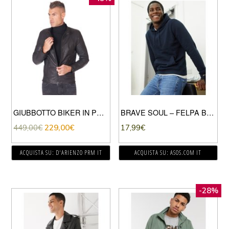
GIUBBOTTO BIKER IN PELLE NATURALE NERA COLLO COREANA
BRAVE SOUL – FELPA BASIC CON CAPPUCCIO-NAVY
449,00
€
229,00
€
17,99
€
ACQUISTA SU: D'ARIENZO PRM IT
ACQUISTA SU: ASOS.COM IT
-28%