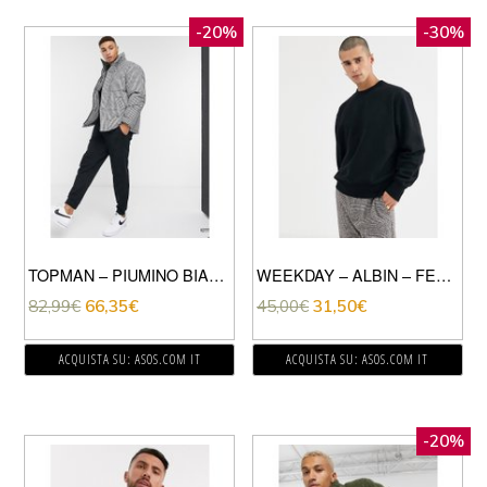
-20%
-30%
TOPMAN – PIUMINO BIANCO E NERO A QUADRETTI
WEEKDAY – ALBIN – FELPA OVERSIZE NERA-NERO
82,99
€
66,35
€
45,00
€
31,50
€
ACQUISTA SU: ASOS.COM IT
ACQUISTA SU: ASOS.COM IT
-20%