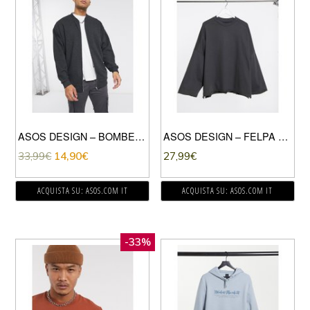
ASOS DESIGN – BOMBER LUNGO OVERSIZE IN JERSEY A COSTE ANTRACITE-GRIGIO
ASOS DESIGN – FELPA EXTRA OVERSIZE CON ORLO GREZZO NERO SLAVATO
33,99
€
14,90
€
27,99
€
ACQUISTA SU: ASOS.COM IT
ACQUISTA SU: ASOS.COM IT
-33%