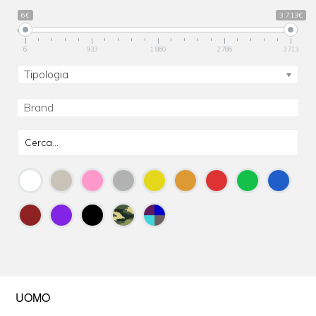
6€
3 713€
6
933
1 860
2 786
3 713
Tipologia
UOMO