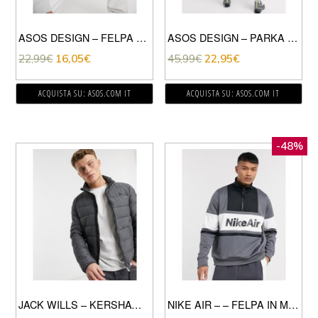
ASOS DESIGN – FELPA DOLCEVITA ATTILLATA IN TESSUTO ORGANICO GRIGIO
ASOS DESIGN – PARKA IN JERSEY CON STAMPA SUL RETRO-NERO
22,99
€
16,05
€
45,99
€
22,95
€
ACQUISTA SU: ASOS.COM IT
ACQUISTA SU: ASOS.COM IT
-48%
JACK WILLS – KERSHAW – PIUMINO LEGGERO GRIGIO
NIKE AIR – – FELPA IN MAGLIA DI POLIESTERE GRIGIA CON ZIP CORTA-GRIGIO