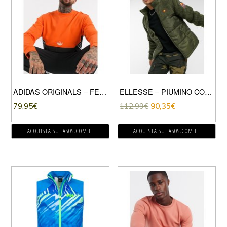
ADIDAS ORIGINALS – FELPA CON TRIFOGLIO CENTRALE ARANCIONE
ELLESSE – PIUMINO COLOR KAKI MISTO PILE-VERDE
79,95
€
112,99
€
90,35
€
ACQUISTA SU: ASOS.COM IT
ACQUISTA SU: ASOS.COM IT