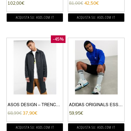
102,00
€
81,00
€
42,50
€
ACQUISTA SU: ASOS.COM IT
ACQUISTA SU: ASOS.COM IT
-45%
ASOS DESIGN – TRENCH OVERSIZE NERO CON ZIP
ADIDAS ORIGINALS ESSENTIALS – FELPA CON CAPPUCCIO BLU
68,99
€
37,90
€
59,95
€
ACQUISTA SU: ASOS.COM IT
ACQUISTA SU: ASOS.COM IT