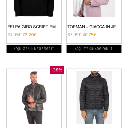
FELPA GIRO SCRIPT EMBROIDERY
TOPMAN – GIACCA IN JERSEY BORDEAUX SLAVATO-ROSSO
84,95
€
72,20
€
67,99
€
40,75
€
ACQUISTA SU: MAXI SPORT IT
ACQUISTA SU: ASOS.COM IT
-38%