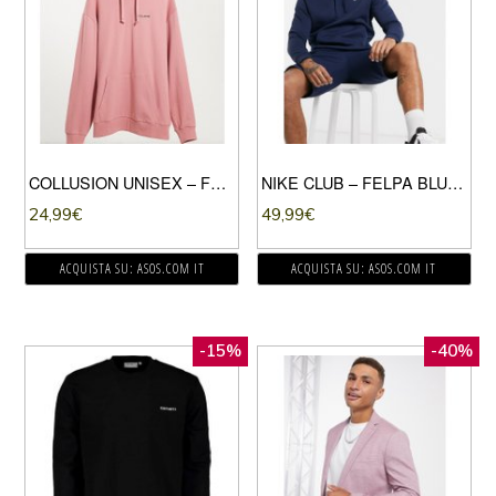
COLLUSION UNISEX – FELPA OVERSIZE ROSA POLVERE CON CAPPUCCIO E LOGO
NIKE CLUB – FELPA BLU NAVY CON CAPPUCCIO
24,99
€
49,99
€
ACQUISTA SU: ASOS.COM IT
ACQUISTA SU: ASOS.COM IT
-15%
-40%