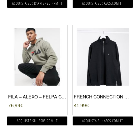
ACQUISTA SU: D'ARIENZO PRM IT
ACQUISTA SU: ASOS.COM IT
FILA – ALEXO – FELPA CON CAPPUCCIO CON LOGO BEIGE
FRENCH CONNECTION PLUS – FELPA CON COLLO A IMBUTO E ZIP CORTA NERA-NERO
76,99
€
41,99
€
ACQUISTA SU: ASOS.COM IT
ACQUISTA SU: ASOS.COM IT