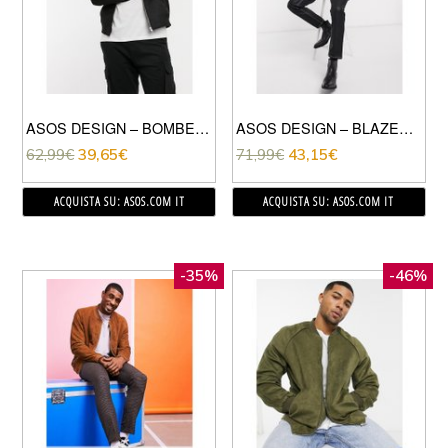
ASOS DESIGN – BOMBER IN CAMOSCIO SINTETICO NERO
ASOS DESIGN – BLAZER SKINNY NERO IN ECOPELLE
62,99
€
39,65
€
71,99
€
43,15
€
ACQUISTA SU: ASOS.COM IT
ACQUISTA SU: ASOS.COM IT
-35%
-46%