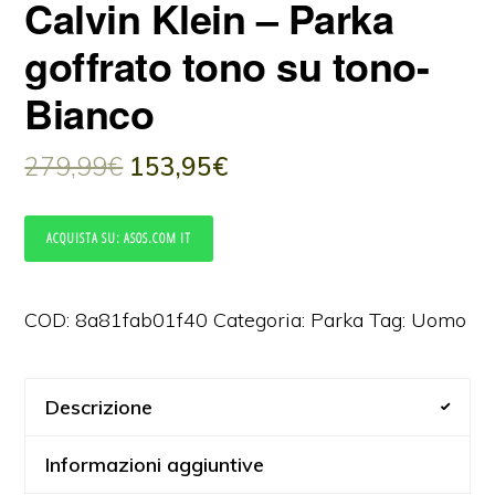
Calvin Klein – Parka
goffrato tono su tono-
Bianco
279,99
€
153,95
€
ACQUISTA SU: ASOS.COM IT
COD:
8a81fab01f40
Categoria:
Parka
Tag:
Uomo
Descrizione
Informazioni aggiuntive