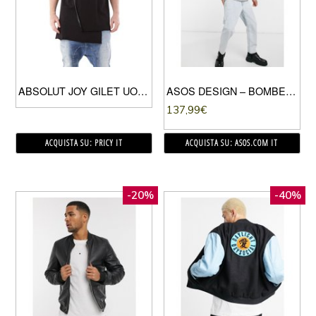
ABSOLUT JOY GILET UOMO NERO
ASOS DESIGN – BOMBER IN PELLE NERA CON TASCA MA1-NERO
137,99
€
ACQUISTA SU: PRICY IT
ACQUISTA SU: ASOS.COM IT
-20%
-40%