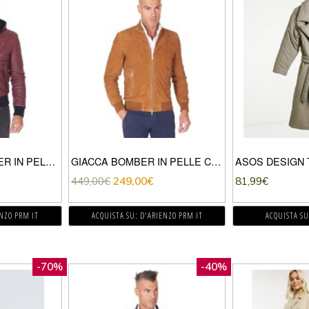
GIUBBOTTO BOMBER IN PELLE NATURALE VINACCIO CON CAPPUCCIO
GIACCA BOMBER IN PELLE CAMOSCIO CUOIO
449,00
€
249,00
€
81,99
€
ENZO PRM IT
ACQUISTA SU: D'ARIENZO PRM IT
ACQUISTA SU
-70%
-40%