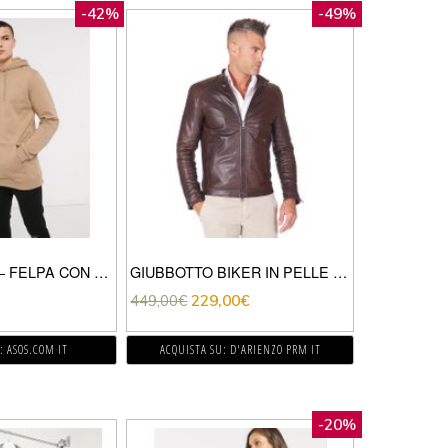
-42%
-49%
ASOS DESIGN – FELPA CON CAPPUCCIO LUNGA COLOR CUOIO-MARRONE
GIUBBOTTO BIKER IN PELLE NATURALE TESTA DI MORO COLLO COREANA
449,00
€
229,00
€
: ASOS.COM IT
ACQUISTA SU: D'ARIENZO PRM IT
-20%