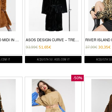
NA-KD – CAPPOTTO MIDI IN MORBIDA ECOPELLICCIA MARRONE CON CINTURA
ASOS DESIGN CURVE – TRENCH IN PELLICIA SINTETICA NERA-MARRONE
93,99
€
51,65
€
37,99
€
30,35
€
S.COM IT
ACQUISTA SU: ASOS.COM IT
ACQUISTA SU
-50%