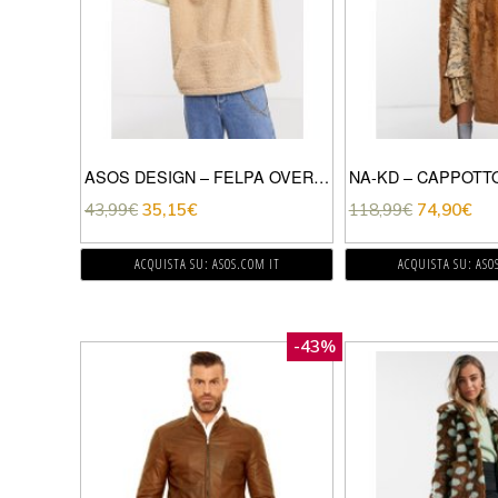
ASOS DESIGN – FELPA OVERSIZE IN PILE BORG EFFETTO PELUCHE MARRONE COLORBLOCK CON CAPPUCCIO
43,99
€
35,15
€
118,99
€
74,90
€
ACQUISTA SU: ASOS.COM IT
ACQUISTA SU: ASO
-43%