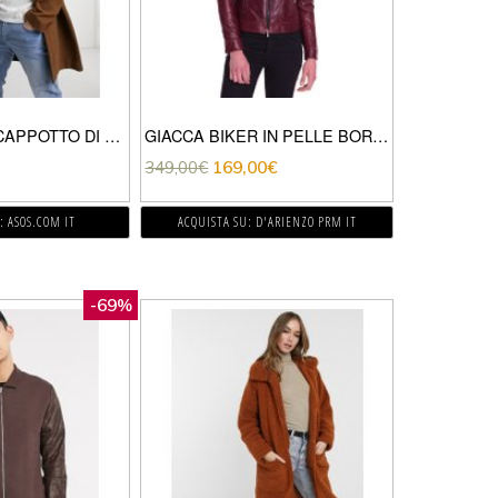
TOM TAILOR – CAPPOTTO DI LANA MARRONE
GIACCA BIKER IN PELLE BORDEAUX EFFETTO VINTAGE
349,00
€
169,00
€
: ASOS.COM IT
ACQUISTA SU: D'ARIENZO PRM IT
-69%