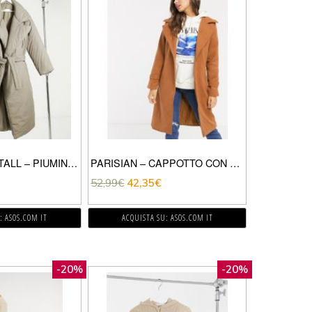
ASOS DESIGN TALL – PIUMINO LUNGO CON COLLETTO E CINTURA-MARRONE
PARISIAN – CAPPOTTO CON BOTTONE SINGOLO E AMPIO REVER-MARRONE
52,99
€
42,35
€
: ASOS.COM IT
ACQUISTA SU: ASOS.COM IT
-20%
-20%