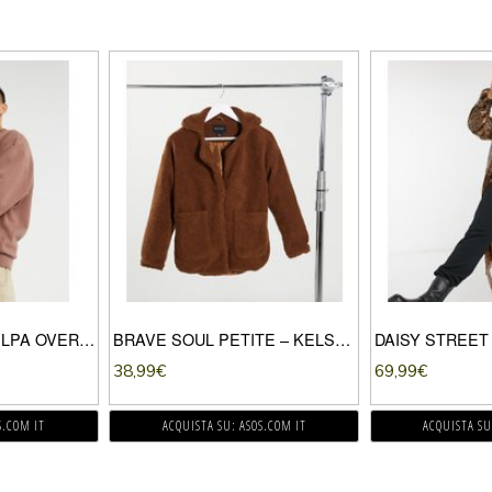
ASOS DESIGN – FELPA OVERSIZE MARRONE
BRAVE SOUL PETITE – KELSEA – CAPPOTTO IN PILE BORG-MARRONE
38,99
€
69,99
€
S.COM IT
ACQUISTA SU: ASOS.COM IT
ACQUISTA SU