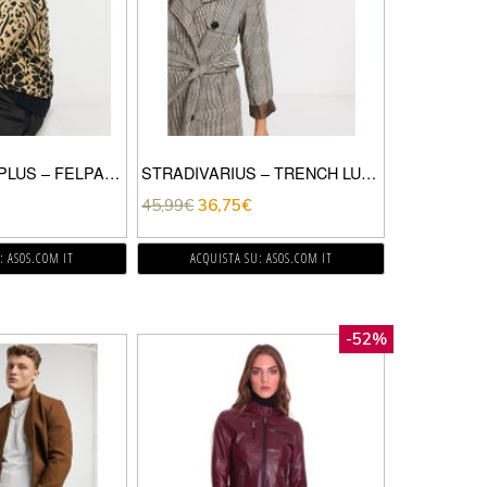
RIVER ISLAND PLUS – FELPA LEOPARDATA CON MANICHE A SBUFFO-MARRONE
STRADIVARIUS – TRENCH LUNGO MARRONE A QUADRI
45,99
€
36,75
€
: ASOS.COM IT
ACQUISTA SU: ASOS.COM IT
-52%