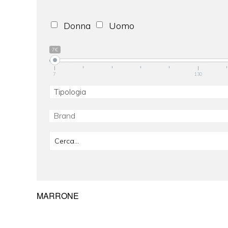
Donna
Uomo
7€
7
130
Tipologia
MARRONE