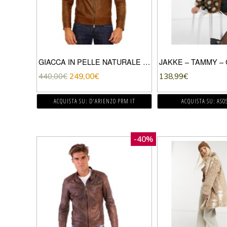
GIACCA IN PELLE NATURALE CUOIO EFFETTO LISCIO
440,00
€
249,00
€
138,99
€
ACQUISTA SU: D'ARIENZO PRM IT
ACQUISTA SU: ASO
-40%