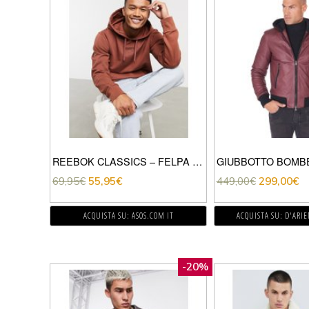
REEBOK CLASSICS – FELPA CON CAPPUCCIO PREMIUM SLAVATA MARRONE
69,95
€
55,95
€
449,00
€
299,00
€
ACQUISTA SU: ASOS.COM IT
ACQUISTA SU: D'ARI
-20%