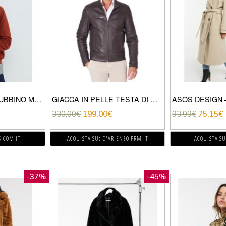
ASOS DESIGN – GIUBBINO MARRONE CON COLLO IN PILE BORG
GIACCA IN PELLE TESTA DI MORO QUATTRO TASCHE PELLE NATURALE
330,00
€
199,00
€
93,99
€
75,15
€
S.COM IT
ACQUISTA SU: D'ARIENZO PRM IT
ACQUISTA SU
-37%
-45%