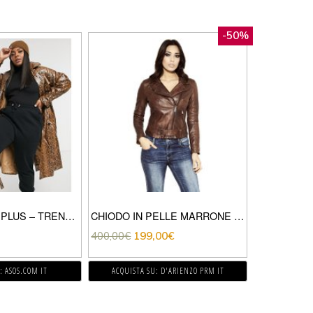
-50%
DAISY STREET PLUS – TRENCH LUNGO IN VINILE EFFETTO SERPENTE-MARRONE
CHIODO IN PELLE MARRONE CON CINTURA EFFETTO VINTAGE
400,00
€
199,00
€
: ASOS.COM IT
ACQUISTA SU: D'ARIENZO PRM IT