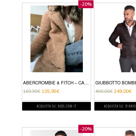
-20%
ABERCROMBIE & FITCH – CAPPOTTO TEDDY COLOR CUOIO-MARRONE
169,99
€
135,95
€
400,00
€
249,00
€
ACQUISTA SU: ASOS.COM IT
ACQUISTA SU: D'ARI
-20%