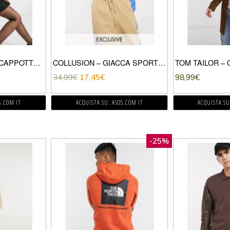
JAKKE – TAMMY – CAPPOTTO MEDIO COLOR CIOCCOLATO A POIS-MARRONE
COLLUSION – GIACCA SPORTIVA CORTA IN NYLON-MARRONE
34,99
€
17,45
€
98,99
€
S.COM IT
ACQUISTA SU: ASOS.COM IT
ACQUISTA SU
-25%