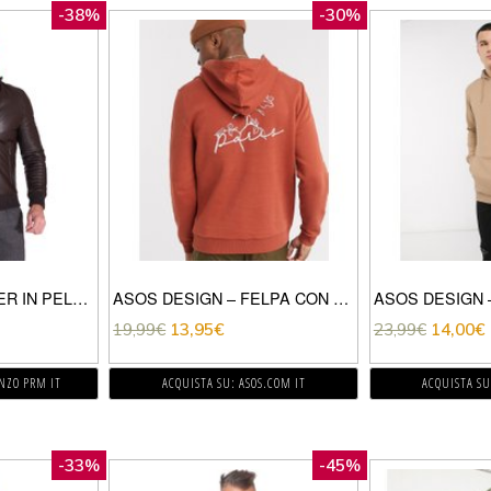
-38%
-30%
GIUBBOTTO BOMBER IN PELLE TESTA DI MORO EFFETTO VINTAGE
ASOS DESIGN – FELPA CON CAPPUCCIO E STAMPA A FIORI-MARRONE
19,99
€
13,95
€
23,99
€
14,00
€
ENZO PRM IT
ACQUISTA SU: ASOS.COM IT
ACQUISTA SU
-33%
-45%