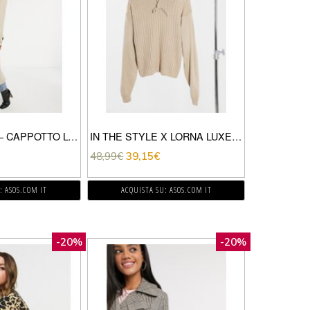
ASOS DESIGN – CAPPOTTO LUNGO SOFISTICATO CON CINTURA CAMMELLO-MARRONE
IN THE STYLE X LORNA LUXE – LULLABY – FELPA MARRONE A COSTE CON CAPPUCCIO IN COORDINATO
48,99
€
39,15
€
: ASOS.COM IT
ACQUISTA SU: ASOS.COM IT
-20%
-20%