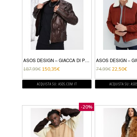
ASOS DESIGN – GIACCA DI PELLE MARRONE BIKER
187,99
€
150,35
€
74,99
€
22,50
€
ACQUISTA SU: ASOS.COM IT
ACQUISTA SU: ASO
-20%