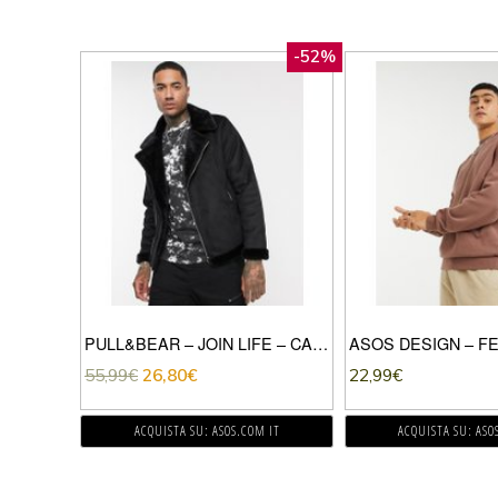
-52%
PULL&BEAR – JOIN LIFE – CAPPOTTO DOUBLE-FACE NERO-MARRONE
55,99
€
26,80
€
22,99
€
ACQUISTA SU: ASOS.COM IT
ACQUISTA SU: ASO