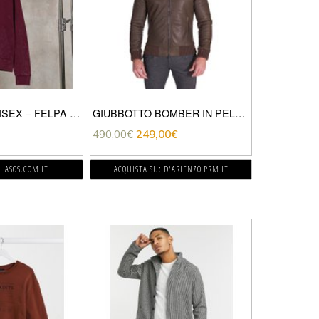
COLLUSION UNISEX – FELPA CON CAPPUCCIO OVERSIZE CON ZIP LAVAGGIO ACIDO MARRONE
GIUBBOTTO BOMBER IN PELLE TAUPE EFFETTO VINTAGE
490,00
€
249,00
€
: ASOS.COM IT
ACQUISTA SU: D'ARIENZO PRM IT