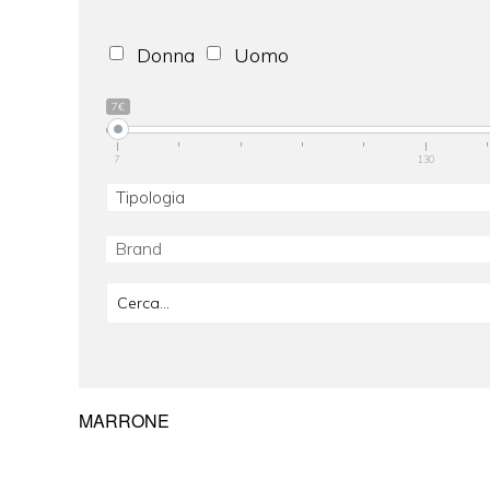
Donna
Uomo
7€
7
130
Tipologia
MARRONE