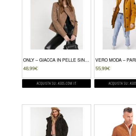
ONLY – GIACCA IN PELLE SINTETICA MARRONE
48,99
€
55,99
€
ACQUISTA SU: ASOS.COM IT
ACQUISTA SU: ASO