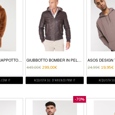
GIANNI FERAUD – CAPPOTTO IN ECOPELLICCIA-MARRONE
GIUBBOTTO BOMBER IN PELLE TESTA DI MORO CON CAPPUCCIO
449,00
€
299,00
€
24,99
€
19,95
€
S.COM IT
ACQUISTA SU: D'ARIENZO PRM IT
ACQUISTA SU
-70%