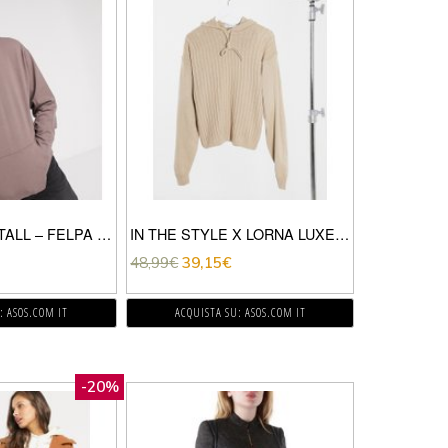
ASOS DESIGN TALL – FELPA LEGGERA OVERSIZE CON CAPPUCCIO GRIGIO TALPA-MARRONE
IN THE STYLE X LORNA LUXE – LULLABY – FELPA MARRONE A COSTE CON CAPPUCCIO IN COORDINATO
48,99
€
39,15
€
: ASOS.COM IT
ACQUISTA SU: ASOS.COM IT
-20%