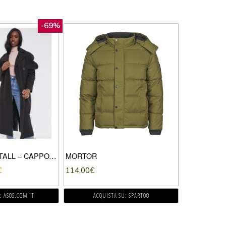
-69%
ASOS DESIGN TALL – CAPPOTTO CIOCCOLATO SCURO CON MANICHE OVERSIZE-MARRONE
MORTOR
€
114,00
€
: ASOS.COM IT
ACQUISTA SU: SPARTOO