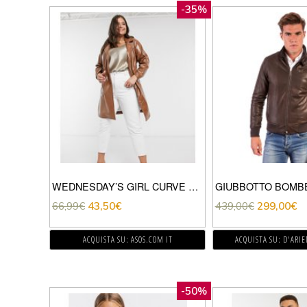
-35%
WEDNESDAY’S GIRL CURVE – TRENCH CON CINTURA IN VINILE-MARRONE
66,99
€
43,50
€
439,00
€
299,00
€
ACQUISTA SU: ASOS.COM IT
ACQUISTA SU: D'ARI
-50%