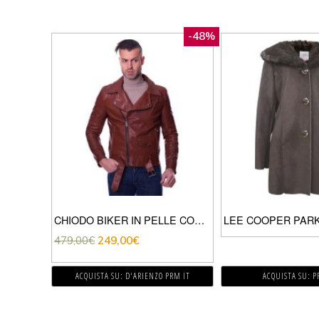
-48%
CHIODO BIKER IN PELLE COGNAC CON CINTURA EFFETTO MARTELLATO
479,00
€
249,00
€
ACQUISTA SU: D'ARIENZO PRM IT
ACQUISTA SU: PR