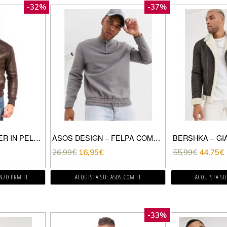
-32%
-37%
GIUBBOTTO BOMBER IN PELLE TESTA DI MORO EFFETTO LISCIO
ASOS DESIGN – FELPA COMODA CON COLLO SERAFINO E FONDO ELASTICIZZATO BEIGE MÉLANGE-MARRONE
26,99
€
16,95
€
55,99
€
44,75
€
ENZO PRM IT
ACQUISTA SU: ASOS.COM IT
ACQUISTA SU
-33%