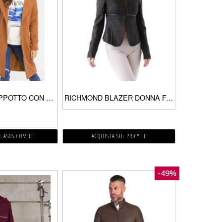
PARISIAN – CAPPOTTO CON BOTTONE SINGOLO E AMPIO REVER-MARRONE
RICHMOND BLAZER DONNA FANGO
: ASOS.COM IT
ACQUISTA SU: PRICY IT
-49%