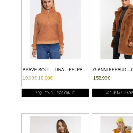
BRAVE SOUL – LINA – FELPA IN PILE BORG-MARRONE
19,99
€
10,00
€
158,99
€
ACQUISTA SU: ASOS.COM IT
ACQUISTA SU: ASO