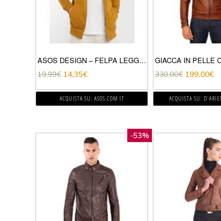
ASOS DESIGN – FELPA LEGGERA COLOR CUOIO CON CAPPUCCIO E ZIP-MARRONE
19,99
€
14,35
€
330,00
€
199,00
€
ACQUISTA SU: ASOS.COM IT
ACQUISTA SU: D'ARI
-53%