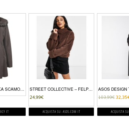
LEE COOPER PARKA SCAMOSCIATO DONNA BROWN
STREET COLLECTIVE – FELPA A COLLO ALTO IN PILE BORG CON VITA ELASTICIZZATA COLOR CIOCCOLATO-MARRONE
24,99
€
103,99
€
32,35
ICY IT
ACQUISTA SU: ASOS.COM IT
ACQUISTA SU