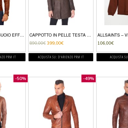
GIACCA IN PELLE CUOIO EFFETTO VINTAGE
CAPPOTTO IN PELLE TESTA DI MORO CON CAPPUCCIO IN PELLICCIA
890,00
€
399,00
€
106,00
€
ENZO PRM IT
ACQUISTA SU: D'ARIENZO PRM IT
ACQUISTA SU
-50%
-49%