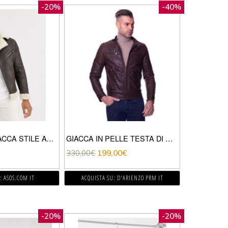
-20%
-40%
BERSHKA – GIACCA STILE AVIATORE MARRONE CON PILE BORG
GIACCA IN PELLE TESTA DI MORO EFFETTO VINTAGE
330,00
€
199,00
€
: ASOS.COM IT
ACQUISTA SU: D'ARIENZO PRM IT
-20%
-20%