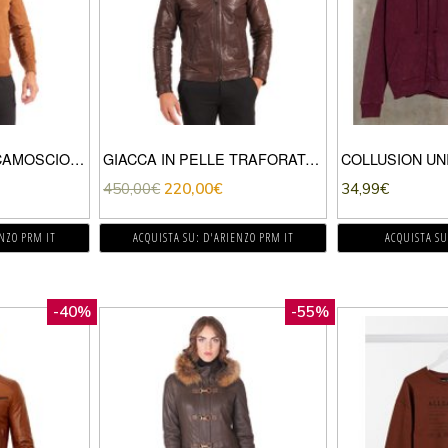
GIACCA IN PELLE CAMOSCIO CUOIO STILE BOMBER
GIACCA IN PELLE TRAFORATA TESTA DI MORO NAPPA EFFETTO LISCIO
450,00
€
220,00
€
34,99
€
ENZO PRM IT
ACQUISTA SU: D'ARIENZO PRM IT
ACQUISTA SU
-40%
-55%