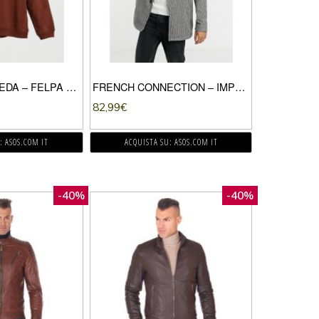
ALLSAINTS – VEDA – FELPA COMODA CON LOGO, COLORE MARRONE
FRENCH CONNECTION – IMPERMEABILE ELEGANTE SPAZZOLATO CON COLLO A IMBUTO E MOTIVO PIED DE POULE-MARRONE
82,99
€
: ASOS.COM IT
ACQUISTA SU: ASOS.COM IT
-40%
-40%