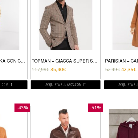
VERO MODA – PARKA CON CAPPUCCIO IN PELLICCIA SINTETICA RUGGINE-MARRONE
TOPMAN – GIACCA SUPER SKINNY A QUADRI MARRONI-MARRONE
117,99
€
35,40
€
52,99
€
42,35
€
S.COM IT
ACQUISTA SU: ASOS.COM IT
ACQUISTA SU
-43%
-51%