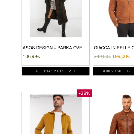
ASOS DESIGN – PARKA OVERSIZE IN PILE BORG CON CAPPUCCIO MARRONE
106,99
€
349,00
€
199,00
€
ACQUISTA SU: ASOS.COM IT
ACQUISTA SU: D'ARI
-28%