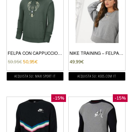
FELPA CON CAPPUCCIO MILWAUKEE BUCKS
NIKE TRAINING – FELPA GIROCOLLO GRIGIA CON LOGO-GRIGIO
59,95
€
50,95
€
49,99
€
ACQUISTA SU: MAXI SPORT IT
ACQUISTA SU: ASOS.COM IT
-15%
-15%