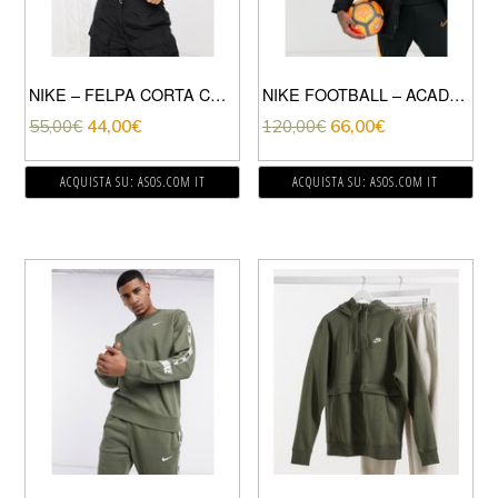
NIKE – FELPA CORTA CON FONDO ELASTICIZZATO CON COULISSE E LOGO NIKE PICCOLO VIOLA
NIKE FOOTBALL – ACADEMY – PARKA IMBOTTITO NERO
55,00
€
44,00
€
120,00
€
66,00
€
ACQUISTA SU: ASOS.COM IT
ACQUISTA SU: ASOS.COM IT