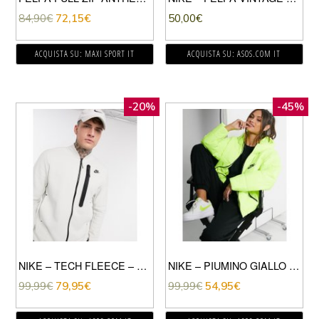
84,90
€
72,15
€
50,00
€
ACQUISTA SU: MAXI SPORT IT
ACQUISTA SU: ASOS.COM IT
-20%
-45%
NIKE – TECH FLEECE – GIACCA BOMBER CON ZIP COLOR BIANCO SPORCO-BEIGE
NIKE – PIUMINO GIALLO FLUO CON LOGO NIKE SUL RETRO
99,99
€
79,95
€
99,99
€
54,95
€