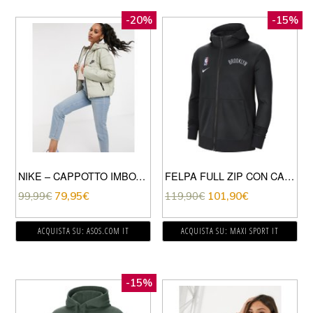
-20%
-15%
NIKE – CAPPOTTO IMBOTTITO GRIGIO PIETRA CON LOGO SUL RETRO-CREMA
FELPA FULL ZIP CON CAPPUCCIO THERMA FLEX SHOWTIME NETS
99,99
€
79,95
€
119,90
€
101,90
€
ACQUISTA SU: ASOS.COM IT
ACQUISTA SU: MAXI SPORT IT
-15%