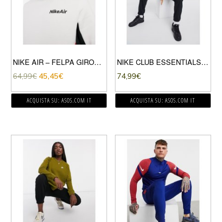
NIKE AIR – FELPA GIROCOLLO BIANCO/ROSSO
NIKE CLUB ESSENTIALS – FELPA CON CAPPUCCIO NERA CON PANNELLI-NERO
64,99
€
45,45
€
74,99
€
ACQUISTA SU: ASOS.COM IT
ACQUISTA SU: ASOS.COM IT