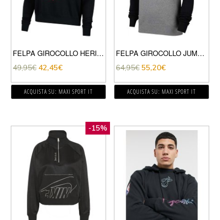
FELPA GIROCOLLO HERITAGE DONNA
FELPA GIROCOLLO JUMPMAN CLASSIC
49,95
€
42,45
€
64,95
€
55,20
€
ACQUISTA SU: MAXI SPORT IT
ACQUISTA SU: MAXI SPORT IT
-15%