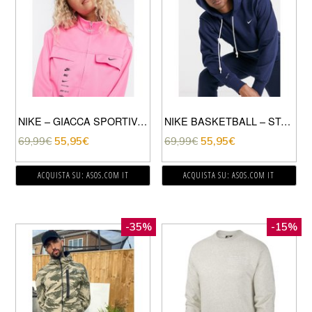
NIKE – GIACCA SPORTIVA ROSA CON LOGO NIKE
NIKE BASKETBALL – STANDARD ISSUE – FELPA CON CAPPUCCIO BLU NAVY
69,99
€
55,95
€
69,99
€
55,95
€
ACQUISTA SU: ASOS.COM IT
ACQUISTA SU: ASOS.COM IT
-35%
-15%