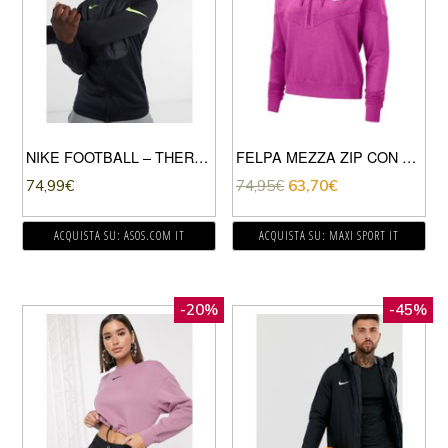
NIKE FOOTBALL – THERMA – STRIKE DRILL – TOP NERO
FELPA MEZZA ZIP CON CAPPUCCIO HERITAGE VELOUR DONNA
74,99
€
74,95
€
63,70
€
ACQUISTA SU: ASOS.COM IT
ACQUISTA SU: MAXI SPORT IT
-20%
-45%