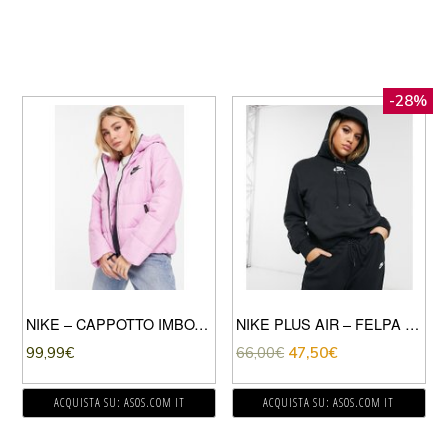
-28%
NIKE – CAPPOTTO IMBOTTITO CON LOGO NIKE SUL RETRO ROSA TENUE
NIKE PLUS AIR – FELPA NERA CON CAPPUCCIO E LOGO SULLA MANICA-NERO
99,99
€
66,00
€
47,50
€
ACQUISTA SU: ASOS.COM IT
ACQUISTA SU: ASOS.COM IT