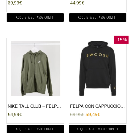
69,99
€
44,99
€
ACQUISTA SU: ASOS.COM IT
ACQUISTA SU: ASOS.COM IT
-15%
NIKE TALL CLUB – FELPA CON ZIP LUNGA E CAPPUCCIO KAKI-VERDE
FELPA CON CAPPUCCIO SWOOSH
54,99
€
69,95
€
59,45
€
ACQUISTA SU: ASOS.COM IT
ACQUISTA SU: MAXI SPORT IT