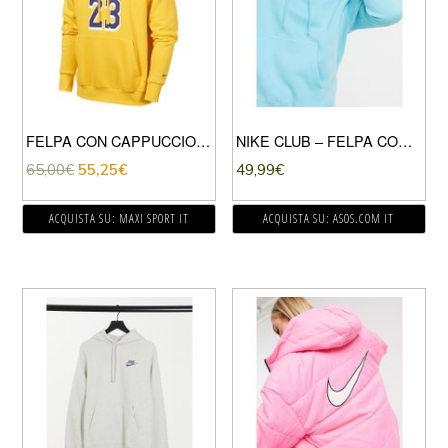
FELPA CON CAPPUCCIO LEBRON JAMES LAKERS
NIKE CLUB – FELPA CON CAPPUCCIO AZZURRO ACQUA-BLU
65,00
€
55,25
€
49,99
€
ACQUISTA SU: MAXI SPORT IT
ACQUISTA SU: ASOS.COM IT