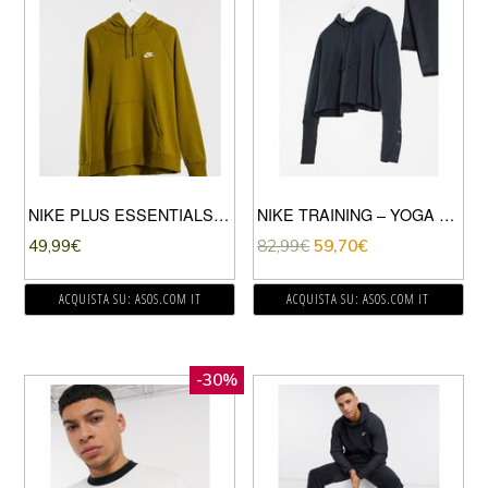
NIKE PLUS ESSENTIALS – FELPA CON CAPPUCCIO KAKI VERDE
NIKE TRAINING – YOGA LUXE – FELPA CORTA NERA CON CAPPUCCIO-NERO
49,99
€
82,99
€
59,70
€
ACQUISTA SU: ASOS.COM IT
ACQUISTA SU: ASOS.COM IT
-30%