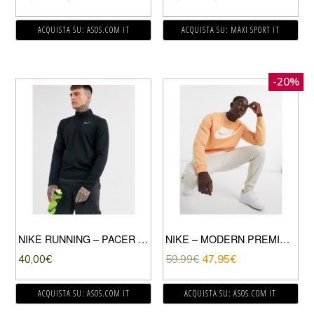
ACQUISTA SU: ASOS.COM IT
ACQUISTA SU: MAXI SPORT IT
-20%
NIKE RUNNING – PACER – FELPA NERA CON ZIP CORTA-NERO
NIKE – MODERN PREMIUM – FELPA GIROCOLLO IN DOPPIA MAGLIA ARANCIONE PALLIDO-VERDE
40,00
€
59,99
€
47,95
€
ACQUISTA SU: ASOS.COM IT
ACQUISTA SU: ASOS.COM IT