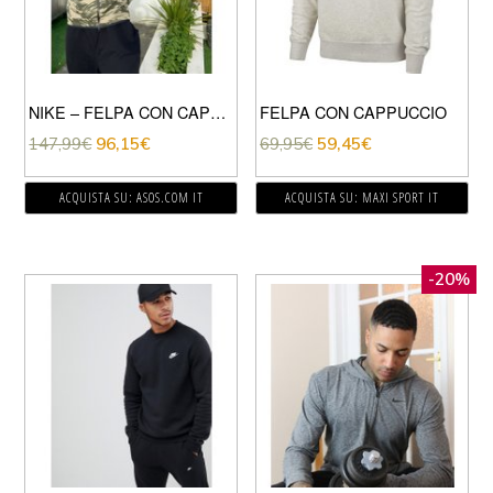
NIKE – FELPA CON CAPPUCCIO TECNICA CON ZIP IN STAMPA MIMETICA-PIETRA
FELPA CON CAPPUCCIO
147,99
€
96,15
€
69,95
€
59,45
€
ACQUISTA SU: ASOS.COM IT
ACQUISTA SU: MAXI SPORT IT
-20%