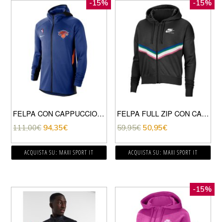
-15%
-15%
FELPA CON CAPPUCCIO THERMAFLEX SHOWTIME KNICKS
FELPA FULL ZIP CON CAPPUCCIO HERITAGE DONNA
111,00
€
94,35
€
59,95
€
50,95
€
ACQUISTA SU: MAXI SPORT IT
ACQUISTA SU: MAXI SPORT IT
-15%