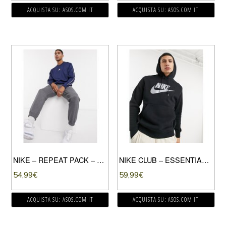
ACQUISTA SU: ASOS.COM IT
ACQUISTA SU: ASOS.COM IT
NIKE – REPEAT PACK – FELPA GIROCOLLO BLU NAVY IN MAGLIA DI POLIESTERE CON FETTUCCIA
NIKE CLUB – ESSENTIALS – FELPA CON CAPPUCCIO E LOGO RIFLETTENTE NERA-NERO
54,99
€
59,99
€
ACQUISTA SU: ASOS.COM IT
ACQUISTA SU: ASOS.COM IT