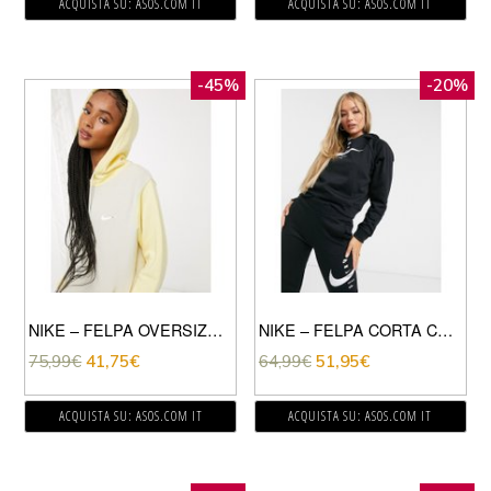
ACQUISTA SU: ASOS.COM IT
ACQUISTA SU: ASOS.COM IT
-45%
-20%
NIKE – FELPA OVERSIZE GIALLO COLOR BLOCK TONO SU TONO CON LOGO METALLIZZATO PICCOLO E CAPPUCCIO
NIKE – FELPA CORTA CON CAPPUCCIO E LOGO NERA-NERO
75,99
€
41,75
€
64,99
€
51,95
€
ACQUISTA SU: ASOS.COM IT
ACQUISTA SU: ASOS.COM IT