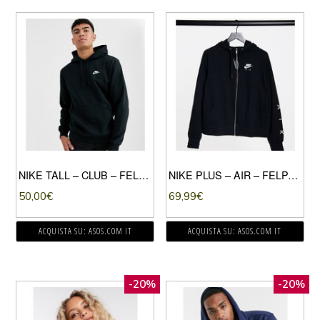
NIKE TALL – CLUB – FELPA NERA CON CAPPUCCIO-NERO
NIKE PLUS – AIR – FELPA CON CAPPUCCIO IN PILE NERA CON ZIP-NERO
50,00
€
69,99
€
ACQUISTA SU: ASOS.COM IT
ACQUISTA SU: ASOS.COM IT
-20%
-20%