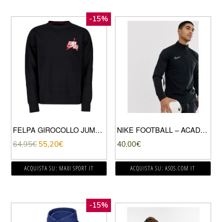
-15%
FELPA GIROCOLLO JUMPMAN CLASSIC
NIKE FOOTBALL – ACADEMY DRILL – FELPA CON MEZZA ZIP NERA-NERO
64,95
€
55,20
€
40,00
€
ACQUISTA SU: MAXI SPORT IT
ACQUISTA SU: ASOS.COM IT
-15%