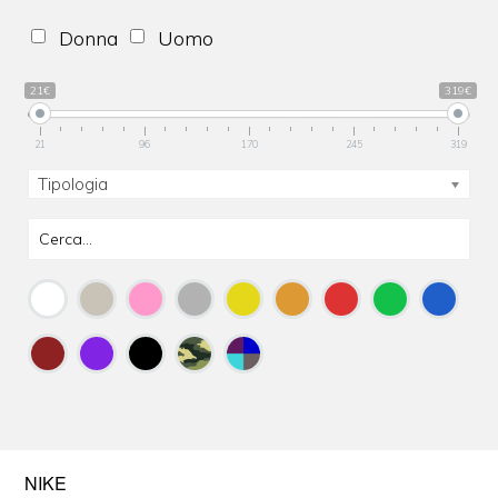
Donna
Uomo
21€
319€
21
96
170
245
319
Tipologia
NIKE