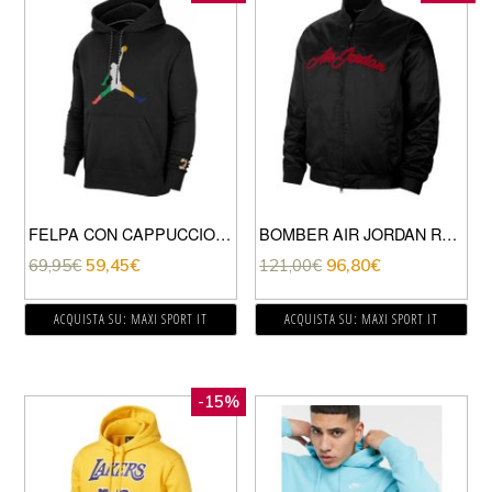
FELPA CON CAPPUCCIO SPORT DNA
BOMBER AIR JORDAN REMASTERED
69,95
€
59,45
€
121,00
€
96,80
€
ACQUISTA SU: MAXI SPORT IT
ACQUISTA SU: MAXI SPORT IT
-15%