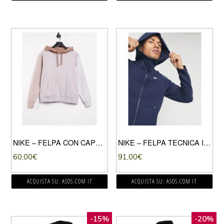
NIKE – FELPA CON CAPPUCCIO COLOR BLOCK NEUTRO CON LOGO METALLIZZATO-MULTICOLORE
NIKE – FELPA TECNICA IN PILE CON ZIP E CAPPUCCIO BLU NAVY-NERO
60,00
€
91,00
€
ACQUISTA SU: ASOS.COM IT
ACQUISTA SU: ASOS.COM IT
-15%
-20%