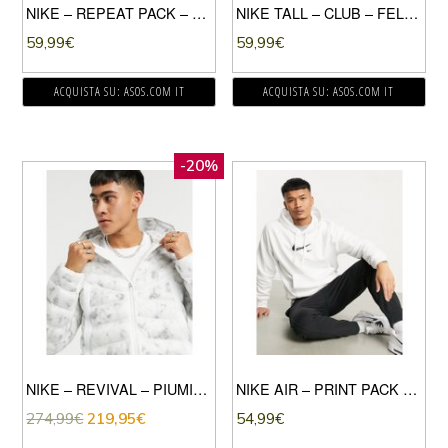
NIKE – REPEAT PACK – FELPA GIROCOLLO CON FETTUCCIA CON LOGO KAKI-VERDE
NIKE TALL – CLUB – FELPA CON CAPPUCCIO E ZIP CORTA KAKI-VERDE
59,99
€
59,99
€
ACQUISTA SU: ASOS.COM IT
ACQUISTA SU: ASOS.COM IT
-20%
NIKE – REVIVAL – PIUMINO TRASLUCIDO CON IMBOTTITURA SINTETICA-TRASPARENTE
NIKE AIR – PRINT PACK – FELPA CON CAPPUCCIO BIANCA-BIANCO
274,99
€
219,95
€
54,99
€