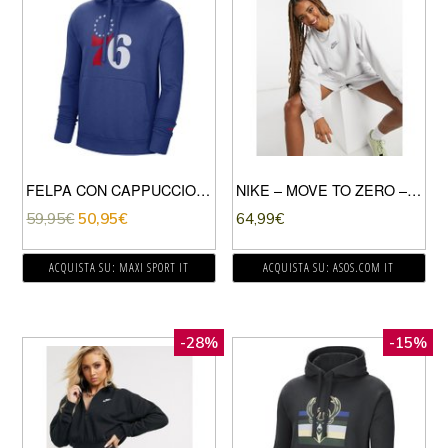
FELPA CON CAPPUCCIO PHILADELPHIA 76ERS
NIKE – MOVE TO ZERO – FELPA GRIGIO CHIARO-CREMA
59,95
€
50,95
€
64,99
€
ACQUISTA SU: MAXI SPORT IT
ACQUISTA SU: ASOS.COM IT
-28%
-15%