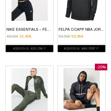
NIKE ESSENTIALS – FELPA CORTA NERA ACCOLLATA-NERO
FELPA C/CAPP NBA JORDAN MILWAUKEE BUCKS
45,00
€
32,40
€
59,95
€
50,95
€
ACQUISTA SU: ASOS.COM IT
ACQUISTA SU: MAXI SPORT IT
-20%