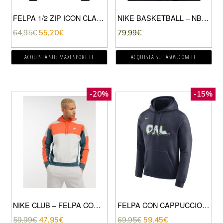
FELPA 1/2 ZIP ICON CLASH
NIKE BASKETBALL – NBA MIAMI HEAT – FELPA CON CAPPUCCIO NERA CON LOGO A CANESTRO-NERO
64,95
€
55,20
€
79,99
€
ACQUISTA SU: MAXI SPORT IT
ACQUISTA SU: ASOS.COM IT
-20%
-15%
NIKE CLUB – FELPA CON CAPPUCCIO COLORBLOCK ARANCIONE/GRIGIO CHIARO
FELPA CON CAPPUCCIO MAVS CITY EDITION
59,99
€
47,95
€
69,95
€
59,45
€