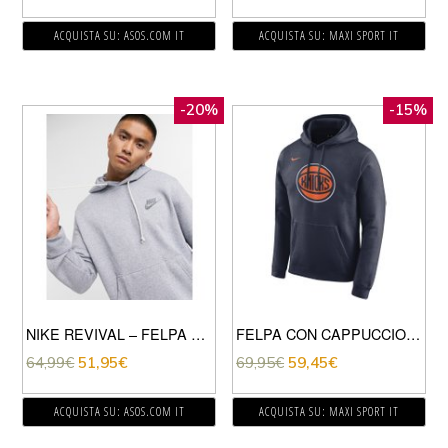
ACQUISTA SU: ASOS.COM IT
ACQUISTA SU: MAXI SPORT IT
-20%
-15%
NIKE REVIVAL – FELPA CON CAPPUCCIO BLU NAVY PALLIDO
FELPA CON CAPPUCCIO KNICKS CITY EDITION
64,99
€
51,95
€
69,95
€
59,45
€
ACQUISTA SU: ASOS.COM IT
ACQUISTA SU: MAXI SPORT IT