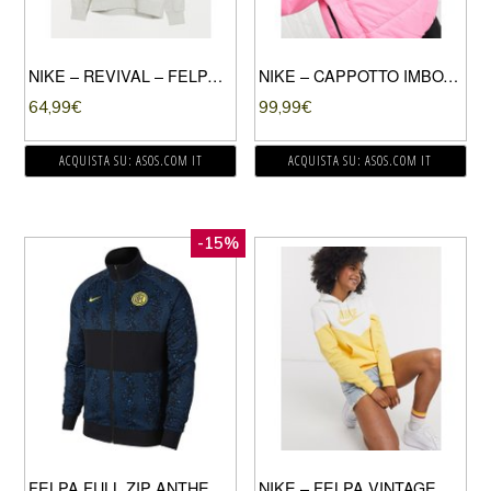
NIKE – REVIVAL – FELPA CON CAPPUCCIO GRIGIO MÉLANGE
NIKE – CAPPOTTO IMBOTTITO CON LOGO NIKE SUL RETRO ROSA
64,99
€
99,99
€
ACQUISTA SU: ASOS.COM IT
ACQUISTA SU: ASOS.COM IT
-15%
FELPA FULL ZIP ANTHEM INTER
NIKE – FELPA VINTAGE CON CAPPUCCIO GIALLA-GIALLO