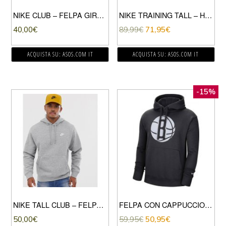
NIKE CLUB – FELPA GIROCOLLO NERA-NERO
NIKE TRAINING TALL – HYPER DRY – FELPA CON CAPPUCCIO GRIGIA-GRIGIO
40,00
€
89,99
€
71,95
€
ACQUISTA SU: ASOS.COM IT
ACQUISTA SU: ASOS.COM IT
-15%
NIKE TALL CLUB – FELPA CON CAPPUCCIO GRIGIA-GRIGIO
FELPA CON CAPPUCCIO LOGO NETS ESSENTIALS
50,00
€
59,95
€
50,95
€