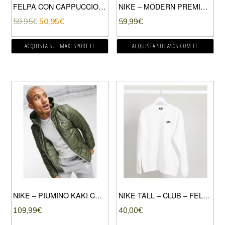
FELPA CON CAPPUCCIO LOGO NEW YORK KNICKS
NIKE – MODERN PREMIUM – FELPA GIROCOLLO IN DOPPIA MAGLIA VERDE SALVIA-BIANCO
59,95
€
50,95
€
59,99
€
ACQUISTA SU: MAXI SPORT IT
ACQUISTA SU: ASOS.COM IT
NIKE – PIUMINO KAKI CON CAPPUCCIO ZIP E IMBOTTITURA SINTETICA-VERDE
NIKE TALL – CLUB – FELPA GIROCOLLO BIANCA-BIANCO
109,99
€
40,00
€