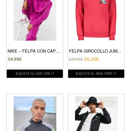
NIKE – FELPA CON CAPPUCCIO OVERSIZE VIOLA CON MINI LOGO NIKE
FELPA GIROCOLLO JUMPMAN CLASSICS
54,99
€
64,95
€
55,20
€
ACQUISTA SU: ASOS.COM IT
ACQUISTA SU: MAXI SPORT IT