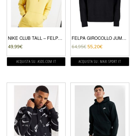
NIKE CLUB TALL – FELPA SENAPE CON CAPPUCCIO-GIALLO
FELPA GIROCOLLO JUMPMAN CLASSIC
49,99
€
64,95
€
55,20
€
ACQUISTA SU: ASOS.COM IT
ACQUISTA SU: MAXI SPORT IT