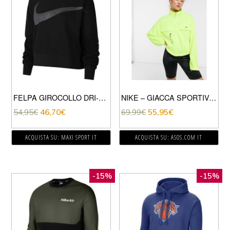
FELPA GIROCOLLO DRI-FIT GET FIT
NIKE – GIACCA SPORTIVA CON LOGO NIKE VERDE FLUO
54,95
€
46,70
€
69,99
€
55,95
€
ACQUISTA SU: MAXI SPORT IT
ACQUISTA SU: ASOS.COM IT
-15%
-15%