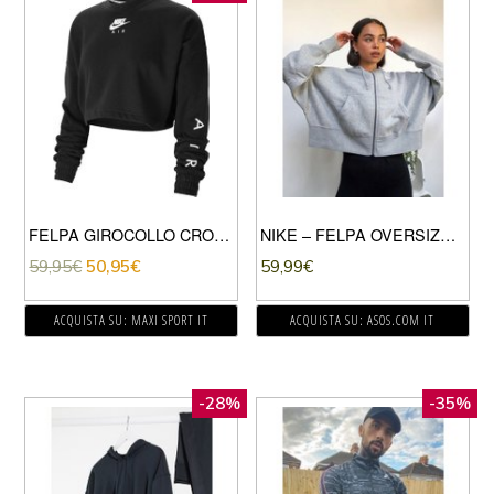
FELPA GIROCOLLO CROP AIR DONNA
NIKE – FELPA OVERSIZE CORTA CON ZIP, CAPPUCCIO E PICCOLO LOGO NIKE GRIGIA-GRIGIO
59,95
€
50,95
€
59,99
€
ACQUISTA SU: MAXI SPORT IT
ACQUISTA SU: ASOS.COM IT
-28%
-35%