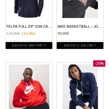
FELPA FULL ZIP CON CAPPUCCIO THERMAFLEX SHOWTIME WARRIORS CITY EDITION
NIKE BASKETBALL – JORDAN CHICAGO BULLS NBA – FELPA CON CAPPUCCIO NERA-NERO
129,99
€
110,45
€
59,99
€
ACQUISTA SU: MAXI SPORT IT
ACQUISTA SU: ASOS.COM IT
-20%