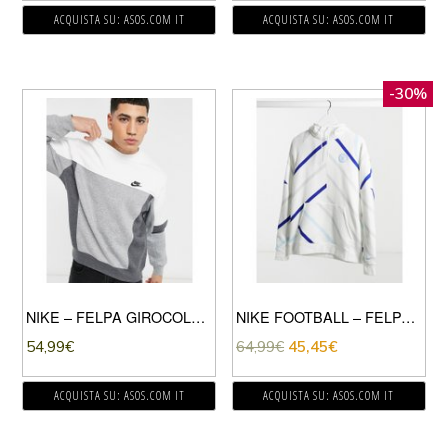
ACQUISTA SU: ASOS.COM IT
ACQUISTA SU: ASOS.COM IT
-30%
NIKE – FELPA GIROCOLLO COLORBLOCK BIANCO/GRIGIO SCURO
NIKE FOOTBALL – FELPA CON CAPPUCCIO CHELSEA GFA BIANCA-BIANCO
54,99
€
64,99
€
45,45
€
ACQUISTA SU: ASOS.COM IT
ACQUISTA SU: ASOS.COM IT