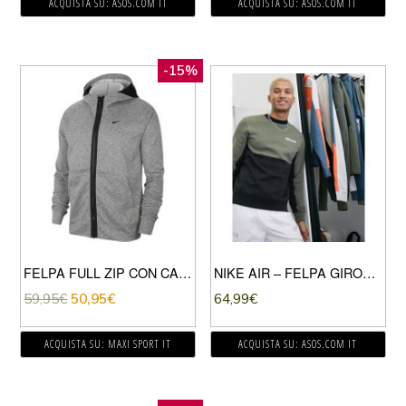
ACQUISTA SU: ASOS.COM IT
ACQUISTA SU: ASOS.COM IT
-15%
FELPA FULL ZIP CON CAPPUCCIO SPOTLIGHT
NIKE AIR – FELPA GIROCOLLO KAKI/NERA-VERDE
59,95
€
50,95
€
64,99
€
ACQUISTA SU: MAXI SPORT IT
ACQUISTA SU: ASOS.COM IT