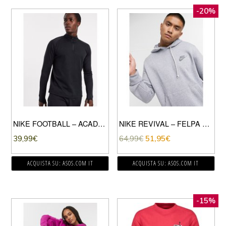
-20%
NIKE FOOTBALL – ACADEMY DRILL – TOP NERO
NIKE REVIVAL – FELPA CON CAPPUCCIO BLU NAVY PALLIDO
39,99
€
64,99
€
51,95
€
ACQUISTA SU: ASOS.COM IT
ACQUISTA SU: ASOS.COM IT
-15%