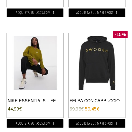
ACQUISTA SU: ASOS.COM IT
ACQUISTA SU: MAXI SPORT IT
-15%
NIKE ESSENTIALS – FELPA GIROCOLLO KAKI VERDE
FELPA CON CAPPUCCIO SWOOSH
44,99
€
69,95
€
59,45
€
ACQUISTA SU: ASOS.COM IT
ACQUISTA SU: MAXI SPORT IT