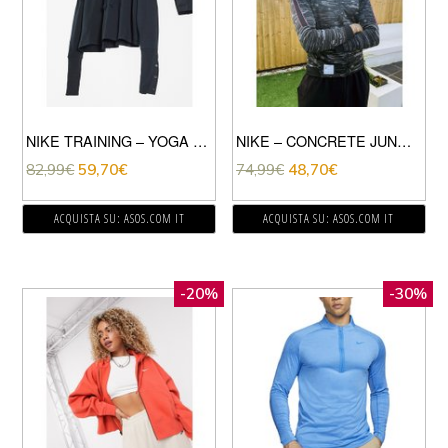
NIKE TRAINING – YOGA LUXE – FELPA CORTA NERA CON CAPPUCCIO-NERO
NIKE – CONCRETE JUNGLE PACK – GIACCA SPORTIVA IN MAGLIA DI POLIESTERE CON LOGO E STAMPA COLORE NERO
82,99
€
59,70
€
74,99
€
48,70
€
ACQUISTA SU: ASOS.COM IT
ACQUISTA SU: ASOS.COM IT
-20%
-30%