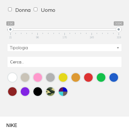
Donna
Uomo
21€
319€
21
96
170
245
319
Tipologia
NIKE