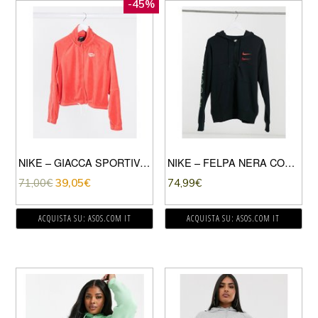
-45%
NIKE – GIACCA SPORTIVA RÉTRO CORTA IN SPUGNA ROSSA-ROSSO
NIKE – FELPA NERA CON CAPPUCCIO E LOGO NIKE-NERO
71,00
€
39,05
€
74,99
€
ACQUISTA SU: ASOS.COM IT
ACQUISTA SU: ASOS.COM IT