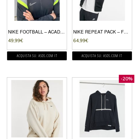
NIKE FOOTBALL – ACADEMY – GIACCA SPORTIVA NERA-NERO
NIKE REPEAT PACK – FELPA IN MAGLIA DI POLIESTERE CON CAPPUCCIO E FETTUCCIA CON LOGO NERA-NERO
49,99
€
64,99
€
ACQUISTA SU: ASOS.COM IT
ACQUISTA SU: ASOS.COM IT
-20%