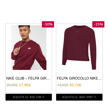
-30%
-15%
NIKE CLUB – FELPA GIROCOLLO BORDEAUX-ROSSO
FELPA GIROCOLLO NIKE PRO LUXE
39,99
€
27,95
€
74,95
€
63,70
€
ACQUISTA SU: ASOS.COM IT
ACQUISTA SU: MAXI SPORT IT