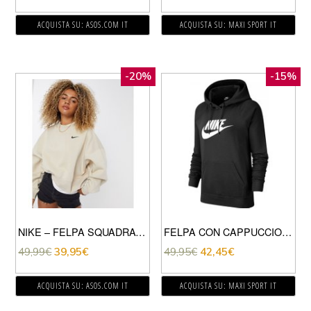
ACQUISTA SU: ASOS.COM IT
ACQUISTA SU: MAXI SPORT IT
-20%
-15%
NIKE – FELPA SQUADRATA OVERSIZE CEREALE CON LOGO NIKE PICCOLO-BEIGE
FELPA CON CAPPUCCIO ESSENTIAL
49,99
€
39,95
€
49,95
€
42,45
€
ACQUISTA SU: ASOS.COM IT
ACQUISTA SU: MAXI SPORT IT