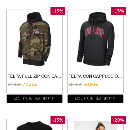
-15%
-15%
FELPA FULL ZIP CON CAPPUCCIO JUMPMAN CLASSIC CAMO
FELPA CON CAPPUCCIO BULLS STATEMENT EDITION
84,95
€
72,20
€
59,95
€
50,95
€
ACQUISTA SU: MAXI SPORT IT
ACQUISTA SU: MAXI SPORT IT
-15%
-20%