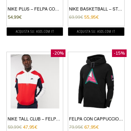
NIKE PLUS – FELPA CON CAPPUCCIO OVERSIZE CON MINI LOGO NIKE COLOR AVENA-BEIGE
NIKE BASKETBALL – STANDARD ISSUE – FELPA CON CAPPUCCIO CON LOGO FLY COLORE NERO
54,99
€
69,99
€
55,95
€
ACQUISTA SU: ASOS.COM IT
ACQUISTA SU: ASOS.COM IT
-20%
-15%
NIKE TALL CLUB – FELPA CON CAPPUCCIO COLORBLOCK ROSSA/BLU NAVY-ROSSO
FELPA CON CAPPUCCIO WINTER UTILITY
59,99
€
47,95
€
79,95
€
67,95
€