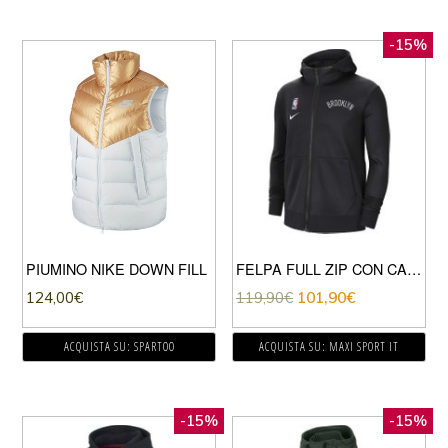
-15%
PIUMINO NIKE DOWN FILL
FELPA FULL ZIP CON CAPPUCCIO THERMAFLEX SHOWTIME NETS
124,00
€
119,90
€
101,90
€
ACQUISTA SU: SPARTOO
ACQUISTA SU: MAXI SPORT IT
-15%
-15%