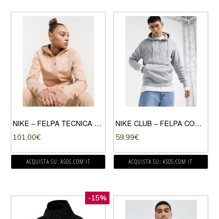
NIKE – FELPA TECNICA BEIGE CON ZIP E CAPPUCCIO
NIKE CLUB – FELPA CON CAPPUCCIO E ZIP CORTA GRIGIA-GRIGIO
101,00
€
59,99
€
ACQUISTA SU: ASOS.COM IT
ACQUISTA SU: ASOS.COM IT
-15%