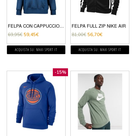
FELPA CON CAPPUCCIO ICON CLASH
FELPA FULL ZIP NIKE AIR
69,95
€
59,45
€
81,00
€
56,70
€
ACQUISTA SU: MAXI SPORT IT
ACQUISTA SU: MAXI SPORT IT
-15%