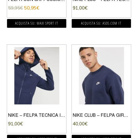
59,95
€
50,95
€
91,00
€
ACQUISTA SU: MAXI SPORT IT
ACQUISTA SU: ASOS.COM IT
NIKE – FELPA TECNICA IN PILE CON ZIP E CAPPUCCIO BLU NAVY-NERO
NIKE CLUB – FELPA GIROCOLLO BLU NAVY
91,00
€
40,00
€