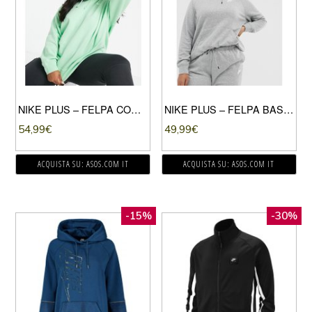
NIKE PLUS – FELPA CON CAPPUCCIO OVERSIZE CON MINI LOGO NIKE VERDE-VIOLA
NIKE PLUS – FELPA BASIC GRIGIA-GRIGIO
54,99
€
49,99
€
ACQUISTA SU: ASOS.COM IT
ACQUISTA SU: ASOS.COM IT
-15%
-30%