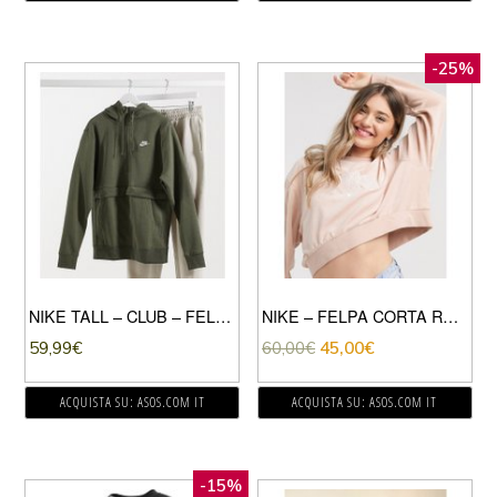
-25%
NIKE TALL – CLUB – FELPA CON CAPPUCCIO E ZIP CORTA KAKI-VERDE
NIKE – FELPA CORTA RÉTRO IN SPUGNA BEIGE
59,99
€
60,00
€
45,00
€
ACQUISTA SU: ASOS.COM IT
ACQUISTA SU: ASOS.COM IT
-15%