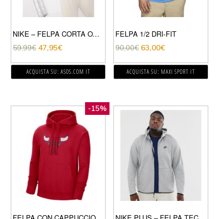
NIKE – FELPA CORTA OVERSIZE CON CAPPUCCIO, ZIP E LOGO NIKE PICCOLO ROSSA-ROSSO
FELPA 1/2 DRI-FIT
59,99
€
47,95
€
90,00
€
63,00
€
ACQUISTA SU: ASOS.COM IT
ACQUISTA SU: MAXI SPORT IT
-15%
FELPA CON CAPPUCCIO CHICAGO BULLS
NIKE PLUS – FELPA TECNICA IN PILE CON CAPPUCCIO E ZIP GRIGIA-NERO