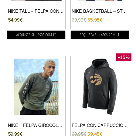
NIKE TALL – FELPA CON CAPPUCCIO CON LOGO GRANDE ROSSO
NIKE BASKETBALL – STANDARD ISSUE – FELPA CON CAPPUCCIO BLU NAVY
54,99
€
69,99
€
55,95
€
ACQUISTA SU: ASOS.COM IT
ACQUISTA SU: ASOS.COM IT
-15%
NIKE – FELPA GIROCOLLO KAKI CON LOGO NIKE-VERDE
FELPA CON CAPPUCCIO RAPTORS CITY EDITION
59,99
€
69,95
€
59,45
€