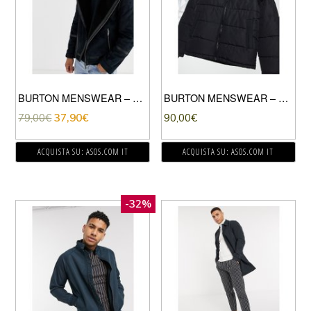
BURTON MENSWEAR – GIACCA IN MONTONE BLU NAVY SCURO-NERO
BURTON MENSWEAR – PIUMINO IN TESSUTO RICICLATO NERO
79,00
€
37,90
€
90,00
€
ACQUISTA SU: ASOS.COM IT
ACQUISTA SU: ASOS.COM IT
-32%