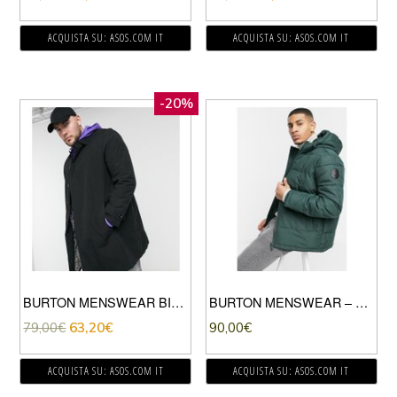
ACQUISTA SU: ASOS.COM IT
ACQUISTA SU: ASOS.COM IT
-20%
BURTON MENSWEAR BIG & TALL – IMPERMEABILE NERO
BURTON MENSWEAR – PIUMINO VERDE SCURO-GRIGIO
79,00
€
63,20
€
90,00
€
ACQUISTA SU: ASOS.COM IT
ACQUISTA SU: ASOS.COM IT