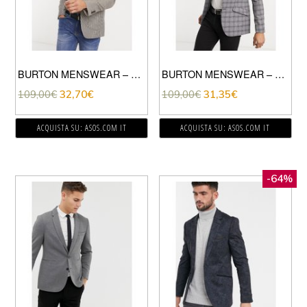
BURTON MENSWEAR – GIACCA SLIM MARRONE A QUADRETTI
BURTON MENSWEAR – GIACCA SLIM GRIGIO A QUADRI
109,00
€
32,70
€
109,00
€
31,35
€
ACQUISTA SU: ASOS.COM IT
ACQUISTA SU: ASOS.COM IT
-64%