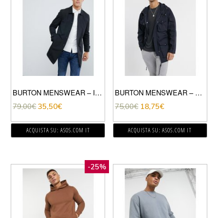
BURTON MENSWEAR – IMPERMEABILE NERO
BURTON MENSWEAR – PARKA BLU NAVY
79,00
€
35,50
€
75,00
€
18,75
€
ACQUISTA SU: ASOS.COM IT
ACQUISTA SU: ASOS.COM IT
-25%