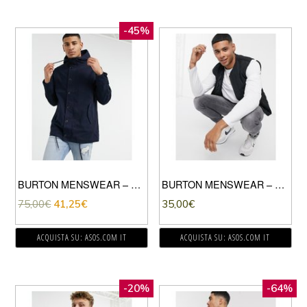
-45%
BURTON MENSWEAR – PARKA LUNGHEZZA MEDIA CON BOTTONI BLU NAVY
BURTON MENSWEAR – SMANICATO TRAPUNTATO NERO
75,00
€
41,25
€
35,00
€
ACQUISTA SU: ASOS.COM IT
ACQUISTA SU: ASOS.COM IT
-20%
-64%