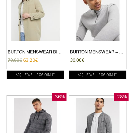
BURTON MENSWEAR BIG & TALL – IMPERMEABILE COLOR CUOIO-MARRONE
BURTON MENSWEAR – FELPA CON ZIP CORTA E COLLO A IMBUTO, COLORE GRIGIO
79,00
€
63,20
€
30,00
€
ACQUISTA SU: ASOS.COM IT
ACQUISTA SU: ASOS.COM IT
-36%
-28%