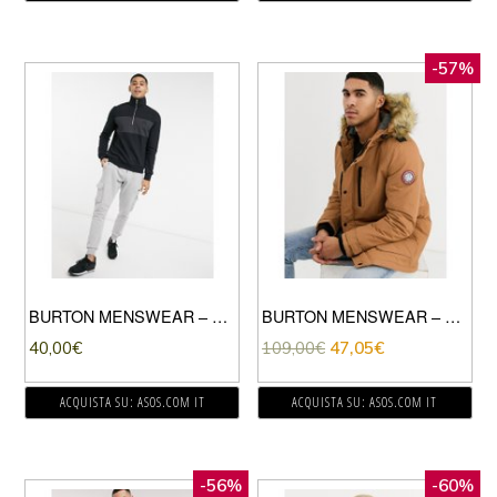
-57%
BURTON MENSWEAR – MAGLIONE CON ZIP CORTA COLORBLOCK NERO
BURTON MENSWEAR – PARKA COLOR CUOIO-MARRONE
40,00
€
109,00
€
47,05
€
ACQUISTA SU: ASOS.COM IT
ACQUISTA SU: ASOS.COM IT
-56%
-60%