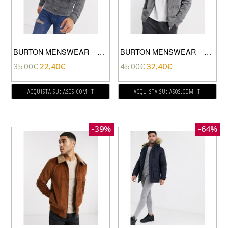
BURTON MENSWEAR – FELPA CON CAPPUCCIO A QUADRI GRIGIA-NERO
BURTON MENSWEAR – BOMBER A QUADRI CON LOGO MB-NERO
35,00
€
22,40
€
45,00
€
32,40
€
ACQUISTA SU: ASOS.COM IT
ACQUISTA SU: ASOS.COM IT
-39%
-64%