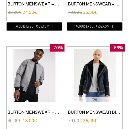
BURTON MENSWEAR – SMANICATO STILE BOMBER BLU NAVY
BURTON MENSWEAR – IMPERMEABILE NERO
35,00
€
24,50
€
79,00
€
35,50
€
ACQUISTA SU: ASOS.COM IT
ACQUISTA SU: ASOS.COM IT
-70%
-66%
BURTON MENSWEAR – BOMBER GRIGIO A QUADRI
BURTON MENSWEAR BIG & TALL – GIACCA IN MONTONE BLU NAVY SCURO-NERO
60,00
€
18,00
€
79,00
€
26,49
€