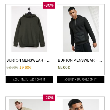
-30%
BURTON MENSWEAR – FELPA CON CAPPUCCIO KAKI-VERDE
BURTON MENSWEAR – FELPA CON CAPPUCCIO FODERATA IN PILE BORG NERO CON ZIP CORTA
28,00
€
19,60
€
55,00
€
ACQUISTA SU: ASOS.COM IT
ACQUISTA SU: ASOS.COM IT
-20%