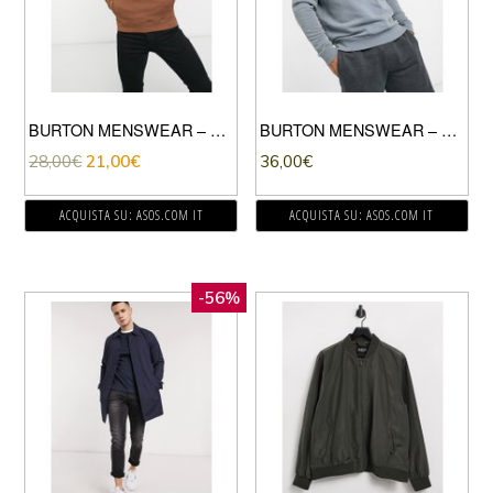
BURTON MENSWEAR – FELPA OVERHEAD MARRONE CON CAPPUCCIO
BURTON MENSWEAR – FELPA LAVAGGIO BLU ACIDO
28,00
€
21,00
€
36,00
€
ACQUISTA SU: ASOS.COM IT
ACQUISTA SU: ASOS.COM IT
-56%