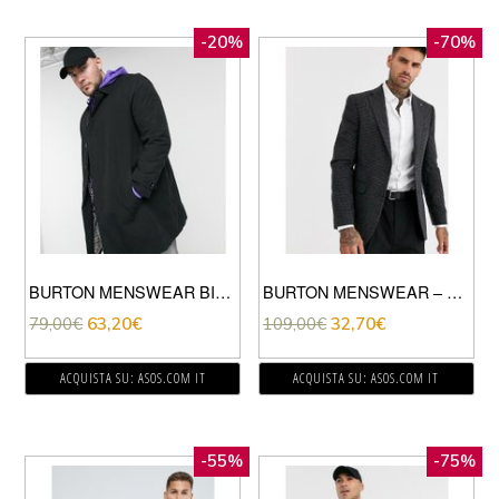
-20%
-70%
BURTON MENSWEAR BIG & TALL – IMPERMEABILE NERO
BURTON MENSWEAR – GIACCA IN LANA GRIGIO PIED DE POULE
79,00
€
63,20
€
109,00
€
32,70
€
ACQUISTA SU: ASOS.COM IT
ACQUISTA SU: ASOS.COM IT
-55%
-75%