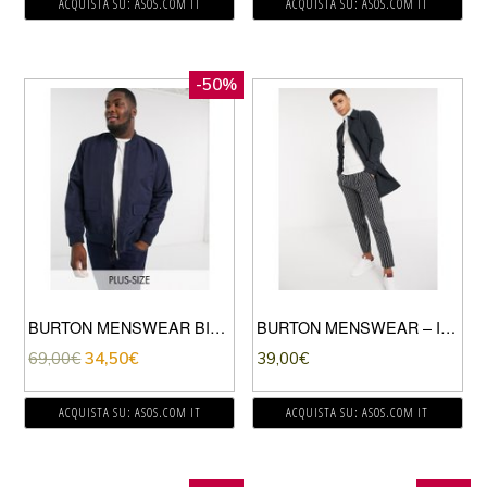
ACQUISTA SU: ASOS.COM IT
ACQUISTA SU: ASOS.COM IT
-50%
BURTON MENSWEAR BIG & TALL – BOMBER MULTITASCHE IN TESSUTO RICICLATO BLU NAVY
BURTON MENSWEAR – IMPERMEABILE BLU NAVY
69,00
€
34,50
€
39,00
€
ACQUISTA SU: ASOS.COM IT
ACQUISTA SU: ASOS.COM IT