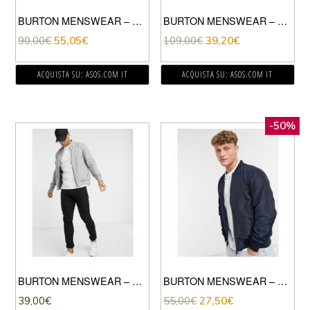
BURTON MENSWEAR – GIACCA A COSTE CUOIO CON COLLETTO IN PILE BORG-MARRONE
BURTON MENSWEAR – PARKA BLU NAVY SCURO-NERO
90,00
€
55,05
€
109,00
€
39,20
€
ACQUISTA SU: ASOS.COM IT
ACQUISTA SU: ASOS.COM IT
-50%
BURTON MENSWEAR – GIACCA BOMBER GRIGIA-GRIGIO
BURTON MENSWEAR – BOMBER BLU NAVY
39,00
€
55,00
€
27,50
€