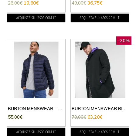
28,00
€
19,60
€
49,00
€
36,75
€
ACQUISTA SU: ASOS.COM IT
ACQUISTA SU: ASOS.COM IT
-20%
BURTON MENSWEAR – PIUMINO BLU NAVY
BURTON MENSWEAR BIG & TALL – IMPERMEABILE NERO
55,00
€
79,00
€
63,20
€
ACQUISTA SU: ASOS.COM IT
ACQUISTA SU: ASOS.COM IT