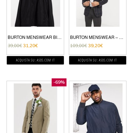
BURTON MENSWEAR BIG & TALL – GIACCA BOMBER GRIGIA-NERO
BURTON MENSWEAR – GIACCA SLIM BLU NAVY A QUADRI
39,00
€
31,20
€
109,00
€
39,20
€
ACQUISTA SU: ASOS.COM IT
ACQUISTA SU: ASOS.COM IT
-69%