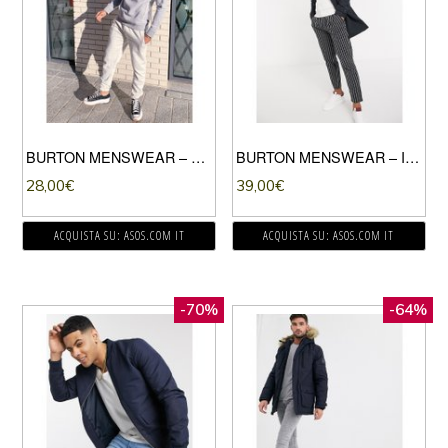
BURTON MENSWEAR – FELPA GRIGIA CON CAPPUCCIO-GRIGIO
BURTON MENSWEAR – IMPERMEABILE BLU NAVY
28,00
€
39,00
€
ACQUISTA SU: ASOS.COM IT
ACQUISTA SU: ASOS.COM IT
-70%
-64%