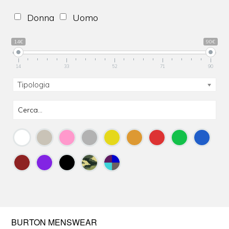
Donna
Uomo
14€
90€
14
33
52
71
90
Tipologia
BURTON MENSWEAR