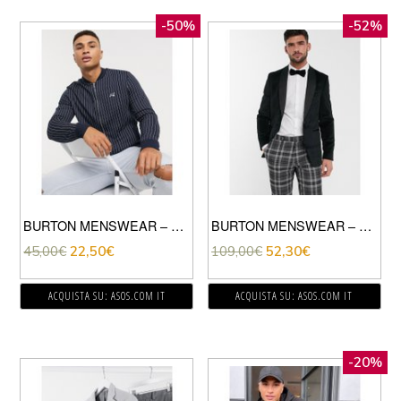
-50%
-52%
BURTON MENSWEAR – MB COLLECTION – BOMBER IN JERSEY BLU NAVY GESSATO
BURTON MENSWEAR – GIACCA IN VELLUTO NERO
45,00
€
22,50
€
109,00
€
52,30
€
ACQUISTA SU: ASOS.COM IT
ACQUISTA SU: ASOS.COM IT
-20%