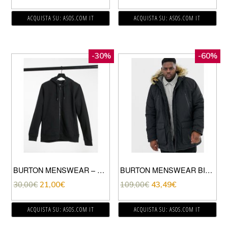
ACQUISTA SU: ASOS.COM IT
ACQUISTA SU: ASOS.COM IT
-30%
-60%
BURTON MENSWEAR – FELPA NERA CON CAPPUCCIO E ZIP-NERO
BURTON MENSWEAR BIG & TALL – PARKA IMBOTTITO NERO
30,00
€
21,00
€
109,00
€
43,49
€
ACQUISTA SU: ASOS.COM IT
ACQUISTA SU: ASOS.COM IT