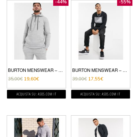
-44%
-55%
BURTON MENSWEAR – FELPA CON CAPPUCCIO E ZIP CORTA GRIGIA-GRIGIO
BURTON MENSWEAR – SOHO – FELPA NERA-NERO
35,00
€
19,60
€
39,00
€
17,55
€
ACQUISTA SU: ASOS.COM IT
ACQUISTA SU: ASOS.COM IT