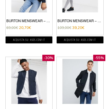
BURTON MENSWEAR – BOMBER MULTITASCHE IN TESSUTO RICICLATO BLU NAVY
BURTON MENSWEAR – PARKA BLU NAVY SCURO-NERO
69,00
€
20,70
€
109,00
€
39,20
€
ACQUISTA SU: ASOS.COM IT
ACQUISTA SU: ASOS.COM IT
-30%
-55%