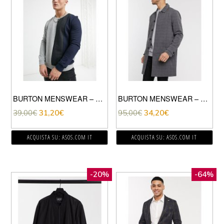
BURTON MENSWEAR – FELPA COLORBLOCK GRIGIO MÉLANGE
BURTON MENSWEAR – CAPPOTTO CORTO GRIGIO A QUADRI
39,00
€
31,20
€
95,00
€
34,20
€
ACQUISTA SU: ASOS.COM IT
ACQUISTA SU: ASOS.COM IT
-20%
-64%