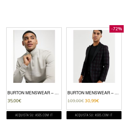
-72%
BURTON MENSWEAR – FELPA GRIGIO PIETRA CON ZIP CORTA E DETTAGLIO A QUADRI
BURTON MENSWEAR – GIACCA IN TESSUTO SCOZZESE BORDEAUX-ROSSO
35,00
€
109,00
€
30,99
€
ACQUISTA SU: ASOS.COM IT
ACQUISTA SU: ASOS.COM IT