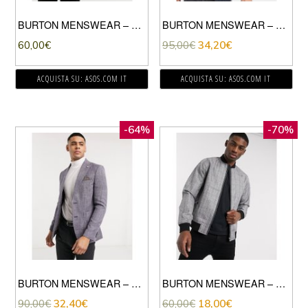
BURTON MENSWEAR – GIACCA GRIGIO IN PIQUÉ
BURTON MENSWEAR – GIACCA IN JERSEY CON STAMPA CACHEMIRE-NAVY
60,00
€
95,00
€
34,20
€
ACQUISTA SU: ASOS.COM IT
ACQUISTA SU: ASOS.COM IT
-64%
-70%
BURTON MENSWEAR – GIACCA SLIM BLU
BURTON MENSWEAR – BOMBER GRIGIO A QUADRI
90,00
€
32,40
€
60,00
€
18,00
€