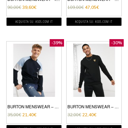
90,00
€
39,60
€
109,00
€
47,05
€
ACQUISTA SU: ASOS.COM IT
ACQUISTA SU: ASOS.COM IT
-39%
-30%
BURTON MENSWEAR – FELPA COLOUR BLOCK BLU NAVY
BURTON MENSWEAR – FELPA GIROCOLLO CON RICAMO NERA-NERO
35,00
€
21,40
€
32,00
€
22,40
€