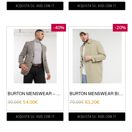
ACQUISTA SU: ASOS.COM IT
ACQUISTA SU: ASOS.COM IT
-40%
-20%
BURTON MENSWEAR – GIACCA SKINNY A QUADRI MARRONE E BLU NAVY
BURTON MENSWEAR BIG & TALL – IMPERMEABILE COLOR CUOIO-MARRONE
90,00
€
54,00
€
79,00
€
63,20
€
ACQUISTA SU: ASOS.COM IT
ACQUISTA SU: ASOS.COM IT