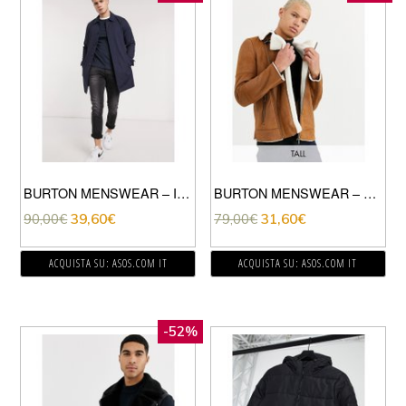
BURTON MENSWEAR – IMPERMEABILE BLU NAVY A QUADRETTI
BURTON MENSWEAR – BIG & TALL – GIACCA MARRONE IN MONTONE-NERO
90,00
€
39,60
€
79,00
€
31,60
€
ACQUISTA SU: ASOS.COM IT
ACQUISTA SU: ASOS.COM IT
-52%