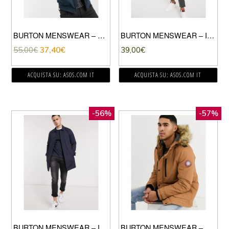
BURTON MENSWEAR – GIUBBINO BLU NAVY
BURTON MENSWEAR – IMPERMEABILE BLU NAVY
55,00
€
37,40
€
39,00
€
ACQUISTA SU: ASOS.COM IT
ACQUISTA SU: ASOS.COM IT
-56%
-57%
BURTON MENSWEAR – IMPERMEABILE BLU NAVY A QUADRETTI
BURTON MENSWEAR – PARKA COLOR CUOIO-MARRONE