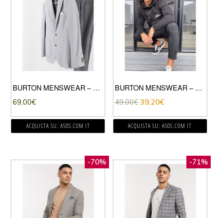
BURTON MENSWEAR – GIACCA SLIM IN PIQUÉ GRIGIO CHIARO
BURTON MENSWEAR – FELPA CON CAPPUCCIO MULTITASCHE NERA-NERO
69,00
€
49,00
€
39,20
€
ACQUISTA SU: ASOS.COM IT
ACQUISTA SU: ASOS.COM IT
-70%
-71%