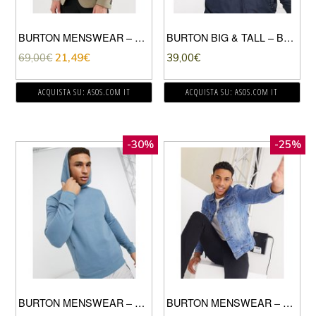
BURTON MENSWEAR – GIACCA LEGGERO GRIGIO PIETRA
BURTON BIG & TALL – BOMBER BLU NAVY
69,00
€
21,49
€
39,00
€
ACQUISTA SU: ASOS.COM IT
ACQUISTA SU: ASOS.COM IT
-30%
-25%
BURTON MENSWEAR – FELPA OVERHEAD CON CAPPUCCIO BLU MEDIO
BURTON MENSWEAR – GIACCA DI JEANS ORGANICA NERO SLAVATO-BLU