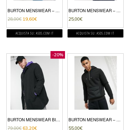
BURTON MENSWEAR – FELPA OVERHEAD CON CAPPUCCIO BLU MEDIO
BURTON MENSWEAR – FELPA GIROCOLLO BLU NAVY
28,00
€
19,60
€
25,00
€
ACQUISTA SU: ASOS.COM IT
ACQUISTA SU: ASOS.COM IT
-20%
BURTON MENSWEAR BIG & TALL – IMPERMEABILE NERO
BURTON MENSWEAR – FELPA CON CAPPUCCIO FODERATA IN PILE BORG NERO CON ZIP CORTA
79,00
€
63,20
€
55,00
€