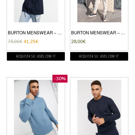
BURTON MENSWEAR – PARKA LUNGHEZZA MEDIA CON BOTTONI BLU NAVY
BURTON MENSWEAR – FELPA GRIGIA CON CAPPUCCIO-GRIGIO
75,00
€
41,25
€
28,00
€
ACQUISTA SU: ASOS.COM IT
ACQUISTA SU: ASOS.COM IT
-30%