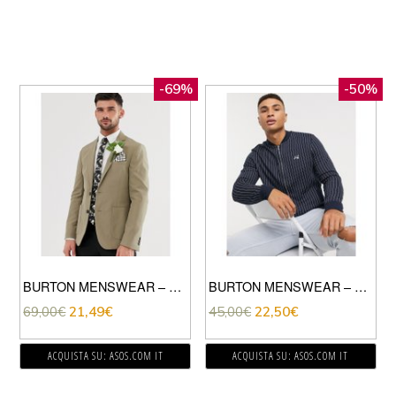
-69%
-50%
BURTON MENSWEAR – GIACCA LEGGERO GRIGIO PIETRA
BURTON MENSWEAR – MB COLLECTION – BOMBER IN JERSEY BLU NAVY GESSATO
69,00
€
21,49
€
45,00
€
22,50
€
ACQUISTA SU: ASOS.COM IT
ACQUISTA SU: ASOS.COM IT