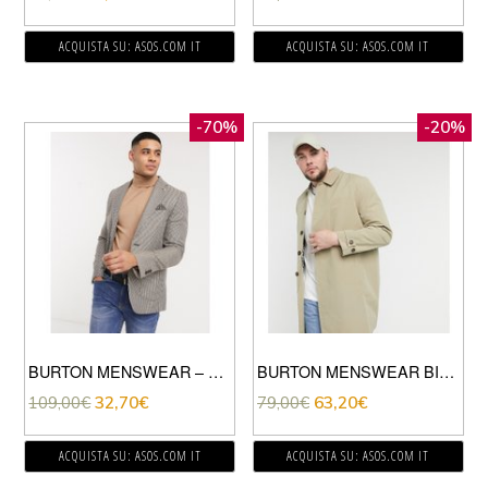
ACQUISTA SU: ASOS.COM IT
ACQUISTA SU: ASOS.COM IT
-70%
-20%
BURTON MENSWEAR – GIACCA SLIM MARRONE A QUADRETTI
BURTON MENSWEAR BIG & TALL – IMPERMEABILE COLOR CUOIO-MARRONE
109,00
€
32,70
€
79,00
€
63,20
€
ACQUISTA SU: ASOS.COM IT
ACQUISTA SU: ASOS.COM IT