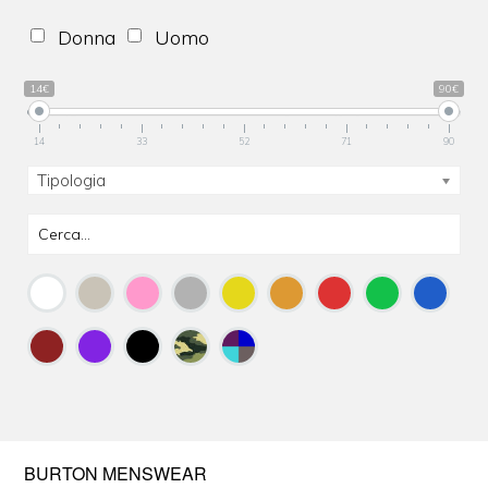
Donna
Uomo
14€
90€
14
33
52
71
90
Tipologia
BURTON MENSWEAR