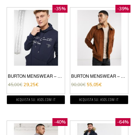
-35%
-39%
BURTON MENSWEAR – FELPA CON CAPPUCCIO BLU NAVY CON STAMPA “EAST COAST”
BURTON MENSWEAR – GIACCA A COSTE CUOIO CON COLLETTO IN PILE BORG-MARRONE
45,00
€
29,25
€
90,00
€
55,05
€
ACQUISTA SU: ASOS.COM IT
ACQUISTA SU: ASOS.COM IT
-40%
-64%