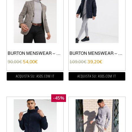
BURTON MENSWEAR – GIACCA SKINNY A QUADRI MARRONE E BLU NAVY
BURTON MENSWEAR – PARKA BLU NAVY SCURO-NERO
90,00
€
54,00
€
109,00
€
39,20
€
ACQUISTA SU: ASOS.COM IT
ACQUISTA SU: ASOS.COM IT
-45%