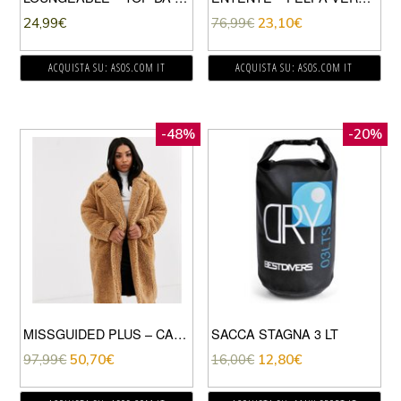
24,99
€
76,99
€
23,10
€
ACQUISTA SU: ASOS.COM IT
ACQUISTA SU: ASOS.COM IT
-48%
-20%
MISSGUIDED PLUS – CAPPOTTO LUNGO IN PILE BORG COLOR CUOIO
SACCA STAGNA 3 LT
97,99
€
50,70
€
16,00
€
12,80
€