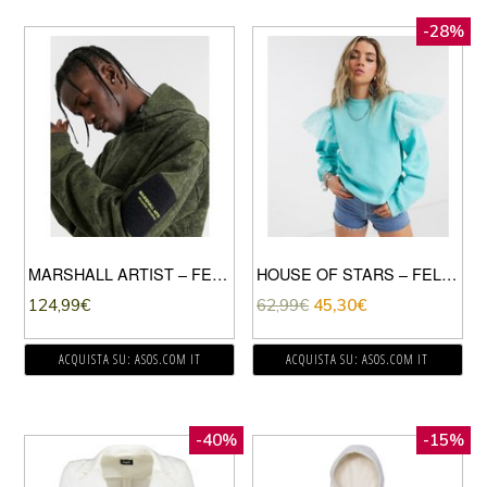
-28%
MARSHALL ARTIST – FELPA CON CAPPUCCIO MIMETICA COLOR KAKI-VERDE
HOUSE OF STARS – FELPA BOYFRIEND CON DETTAGLI APPARISCENTI SULLE SPALLE-VERDE
124,99
€
62,99
€
45,30
€
ACQUISTA SU: ASOS.COM IT
ACQUISTA SU: ASOS.COM IT
-40%
-15%