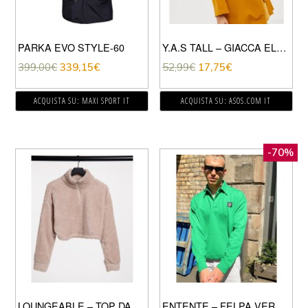
PARKA EVO STYLE-60
Y.A.S TALL – GIACCA ELEGANTE SENAPE CON ALLACCIATURA LATERALE-GIALLO
399,00
€
339,15
€
52,99
€
17,75
€
ACQUISTA SU: MAXI SPORT IT
ACQUISTA SU: ASOS.COM IT
-70%
LOUNGEABLE – TOP DA CASA CORTO IN PILE BORG CON ZIP CORTA SUL DAVANTI E COLLO A IMBUTO COLOR BISCOTTO-BEIGE
ENTENTE – FELPA VERDE STILE POLO