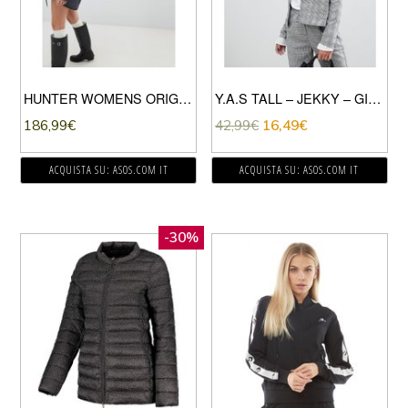
HUNTER WOMENS ORIGINAL RAINCOAT-NAVY
Y.A.S TALL – JEKKY – GIACCA ELEGANTE A QUADRI SENZA COLLETTO-GRIGIO
186,99
€
42,99
€
16,49
€
ACQUISTA SU: ASOS.COM IT
ACQUISTA SU: ASOS.COM IT
-30%