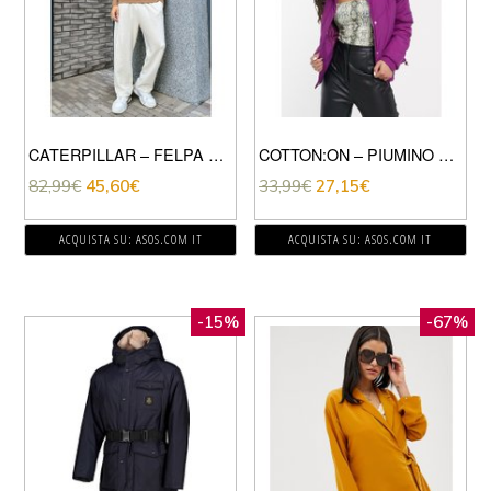
CATERPILLAR – FELPA CAMMELLO CON SCRITTA “CATERPILLAR” RICAMATA-CUOIO
COTTON:ON – PIUMINO VIOLA-ROSA
82,99
€
45,60
€
33,99
€
27,15
€
ACQUISTA SU: ASOS.COM IT
ACQUISTA SU: ASOS.COM IT
-15%
-67%