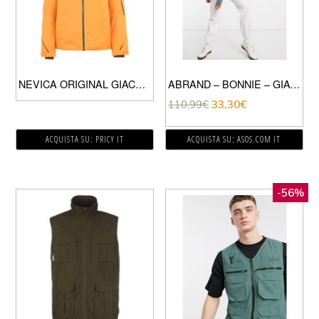
NEVICA ORIGINAL GIACCA DA NEVE UOMO ORANGE
ABRAND – BONNIE – GIACCA DI JEANS LAVAGGIO BLU MEDIO
110,99
€
33,30
€
ACQUISTA SU: PRICY IT
ACQUISTA SU: ASOS.COM IT
-56%