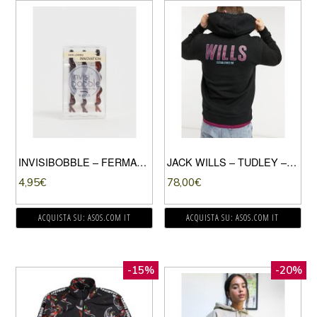
INVISIBOBBLE – FERMAGLI PER CAPELLI – PRETTY DARK-NERO
JACK WILLS – TUDLEY – FELPA CON CAPPUCCIO CON CON LOGO GRANDE, COLORE NERO
4,95
€
78,00
€
ACQUISTA SU: ASOS.COM IT
ACQUISTA SU: ASOS.COM IT
-15%
-20%