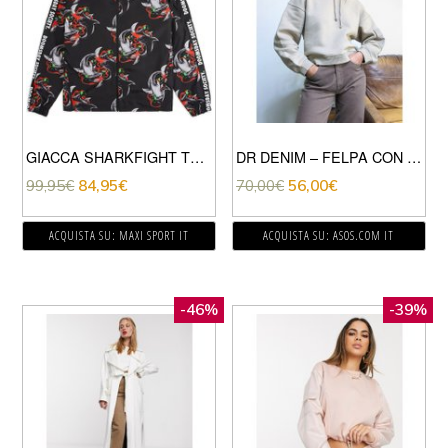
GIACCA SHARKFIGHT TRACKSUIT
DR DENIM – FELPA CON CAPPUCCIO AMPIA BEIGE
99,95
€
84,95
€
70,00
€
56,00
€
ACQUISTA SU: MAXI SPORT IT
ACQUISTA SU: ASOS.COM IT
-46%
-39%