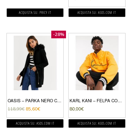
ACQUISTA SU: PRICY IT
ACQUISTA SU: ASOS.COM IT
-28%
OASIS – PARKA NERO CON BORDO IN ECOPELLICCIA SUL CAPPUCCIO
KARL KANI – FELPA CON ZIP CORTA E FIRMA ARANCIONE
118,99
€
85,60
€
80,00
€
ACQUISTA SU: ASOS.COM IT
ACQUISTA SU: ASOS.COM IT