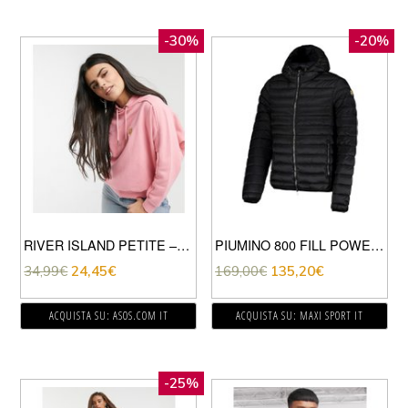
-30%
-20%
RIVER ISLAND PETITE – FELPA CON CAPPUCCIO ROSA SCURO CON CUCITURE
PIUMINO 800 FILL POWER FRANKLIN
34,99
€
24,45
€
169,00
€
135,20
€
ACQUISTA SU: ASOS.COM IT
ACQUISTA SU: MAXI SPORT IT
-25%