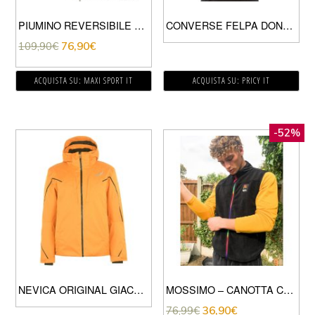
PIUMINO REVERSIBILE EUGENIO DONNA
CONVERSE FELPA DONNA BLACK/WHITE
109,90
€
76,90
€
ACQUISTA SU: MAXI SPORT IT
ACQUISTA SU: PRICY IT
-52%
NEVICA ORIGINAL GIACCA DA NEVE UOMO ORANGE
MOSSIMO – CANOTTA CLASSICA IN PILE NERA-BIANCO
76,99
€
36,90
€