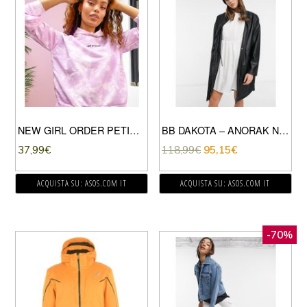
NEW GIRL ORDER PETITE – FELPA OVERSIZE LILLA TIE-DYE CON CAPPUCCIO-VIOLA
BB DAKOTA – ANORAK NERO IN PELLE VEGAN-FRIENDLY
37,99
€
118,99
€
95,15
€
ACQUISTA SU: ASOS.COM IT
ACQUISTA SU: ASOS.COM IT
-70%