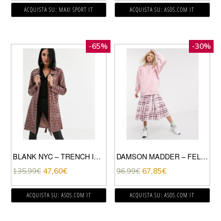
ACQUISTA SU: MAXI SPORT IT
ACQUISTA SU: ASOS.COM IT
-65%
-30%
BLANK NYC – TRENCH IN VERNICE PITONATO-MARRONE
DAMSON MADDER – FELPA COMODA IN COTONE ORGANICO CON MANICHE MOLTO LARGHE E STAMPA SUL DAVANTI E SUL RETRO-ROSA
135,99
€
47,60
€
96,99
€
67,85
€
ACQUISTA SU: ASOS.COM IT
ACQUISTA SU: ASOS.COM IT