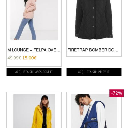
M LOUNGE – FELPA OVERSIZE CON CAPPUCCIO TASCHE GRANDI E FINITURE A CONTRASTO IN VELOUR LUXE-MARRONE
FIRETRAP BOMBER DONNA BLACK NEW
49,99
€
15,00
€
ACQUISTA SU: ASOS.COM IT
ACQUISTA SU: PRICY IT
-72%