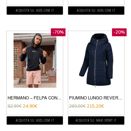
ACQUISTA SU: ASOS.COM IT
ACQUISTA SU: ASOS.COM IT
-70%
-20%
HERMANO – FELPA CON CAPPUCCIO E FETTUCCIA NERA-NERO
PIUMINO LUNGO REVERSIBILE KALIE DONNA
82,99
€
24,90
€
269,00
€
215,20
€
ACQUISTA SU: ASOS.COM IT
ACQUISTA SU: MAXI SPORT IT