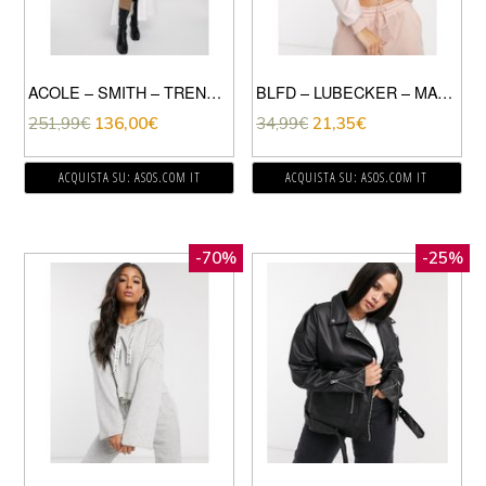
ACOLE – SMITH – TRENCH CREMA-BIANCO
BLFD – LUBECKER – MAGLIONE-ROSA
251,99
€
136,00
€
34,99
€
21,35
€
ACQUISTA SU: ASOS.COM IT
ACQUISTA SU: ASOS.COM IT
-70%
-25%