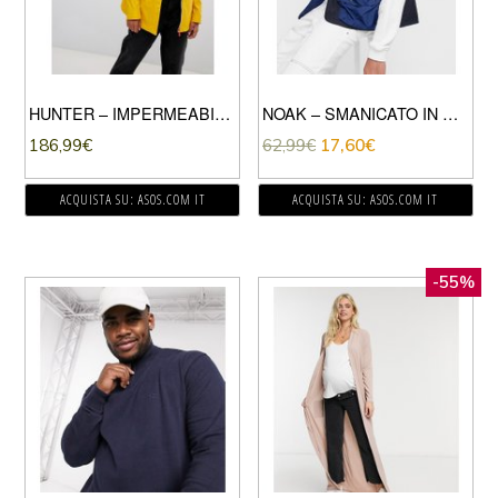
HUNTER – IMPERMEABILE GOMMATO LEGGERO GIALLO
NOAK – SMANICATO IN NYLON BLU NAVY
186,99
€
62,99
€
17,60
€
ACQUISTA SU: ASOS.COM IT
ACQUISTA SU: ASOS.COM IT
-55%