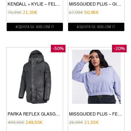
KENDALL + KYLIE – FELPA CON CAPPUCCIO CORTA GRIGIO MÉLANGE
MISSGUIDED PLUS – GIACCA BIKER BOYFRIEND NERA CON TASCA-NERO
70,99
€
21,30
€
67,99
€
50,95
€
ACQUISTA SU: ASOS.COM IT
ACQUISTA SU: ASOS.COM IT
-50%
-20%
PARKA REFLEX GLASGOW
MISSGUIDED PLUS – FELPA BLU CON INTAGLIO SULLO SCOLLO IN COORDINATO-MULTICOLORE
499,00
€
249,50
€
26,99
€
21,55
€