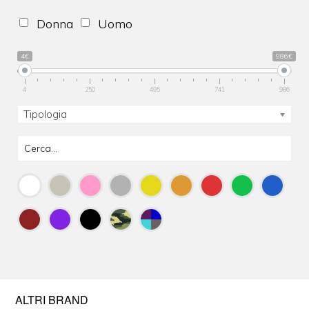
Donna
Uomo
4€
986€
4
250
495
741
986
Tipologia
ALTRI BRAND