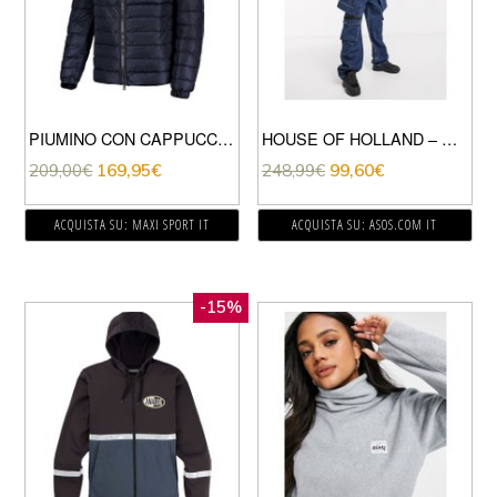
PIUMINO CON CAPPUCCIO HUNTER
HOUSE OF HOLLAND – GIACCA DI JEANS MULTITASCHE IN COORDINATO-BLU
209,00
€
169,95
€
248,99
€
99,60
€
ACQUISTA SU: MAXI SPORT IT
ACQUISTA SU: ASOS.COM IT
-15%