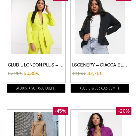
CLUB L LONDON PLUS – GIACCA ELEGANTE LIME CON CINTURA-VERDE
I.SCENERY – GIACCA ELEGANTE APERTO MORBIDO-NERO
62,99
€
50,35
€
44,99
€
32,75
€
ACQUISTA SU: ASOS.COM IT
ACQUISTA SU: ASOS.COM IT
-45%
-20%