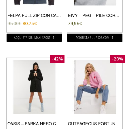
FELPA FULL ZIP CON CAPPUCCIO AG WEATHERPROOF
EIVY – PEG – PILE CORTO GRIGIO
95,00
€
80,75
€
79,95
€
ACQUISTA SU: MAXI SPORT IT
ACQUISTA SU: ASOS.COM IT
-42%
-20%
OASIS – PARKA NERO CON CAPPUCCIO
OUTRAGEOUS FORTUNE – FELPA CON CAPPUCCIO DA CASA ROSA CON MOTIVO