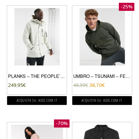
-25%
PLANKS – THE PEOPLE’S – GIACCA DA SCI STILE PARKA COLOR GRIGIO-BIANCO
UMBRO – TSUNAMI – FELPA CON CAPPUCCIO VERDE
249,95
€
48,99
€
36,70
€
ACQUISTA SU: ASOS.COM IT
ACQUISTA SU: ASOS.COM IT
-70%