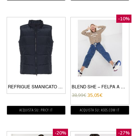
-10%
REFRIGUE SMANICATO UOMO DARK BLUE
BLEND SHE – FELPA A RIGHE-ROSSO
38,99
€
35,05
€
ACQUISTA SU: PRICY IT
ACQUISTA SU: ASOS.COM IT
-20%
-27%