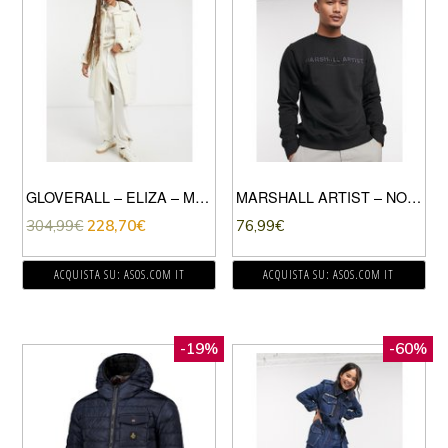
GLOVERALL – ELIZA – MONTGOMERY IN MONTONE BEIGE
MARSHALL ARTIST – NON ATH – FELPA RICAMATA NERA-NERO
304,99
€
228,70
€
76,99
€
ACQUISTA SU: ASOS.COM IT
ACQUISTA SU: ASOS.COM IT
-19%
-60%