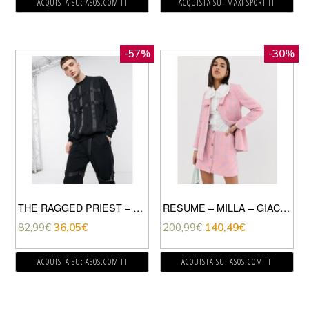
ACQUISTA SU: ASOS.COM IT
ACQUISTA SU: MAXI SPORT IT
-57%
-30%
THE RAGGED PRIEST – MAGLIONE CON FASCETTE-NERO
RESUME – MILLA – GIACCA ELEGANTE LUNGO IN TWEED-ROSA
82,99
€
36,05
€
200,99
€
140,49
€
ACQUISTA SU: ASOS.COM IT
ACQUISTA SU: ASOS.COM IT