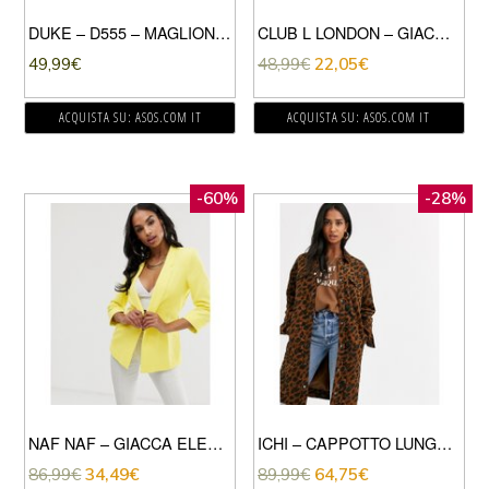
DUKE – D555 – MAGLIONE TINTA UNITA CON ZIP CORTA SUL COLLO-NERO
CLUB L LONDON – GIACCA PREMAMAN LUNGA CREMA IN COORDINATO
49,99
€
48,99
€
22,05
€
ACQUISTA SU: ASOS.COM IT
ACQUISTA SU: ASOS.COM IT
-60%
-28%
NAF NAF – GIACCA ELEGANTE LUNGO MORBIDO CON CINTURA-GIALLO
ICHI – CAPPOTTO LUNGO IN TESSUTO A COSTE CON STAMPA LEOPARDATA-MULTICOLORE
86,99
€
34,49
€
89,99
€
64,75
€