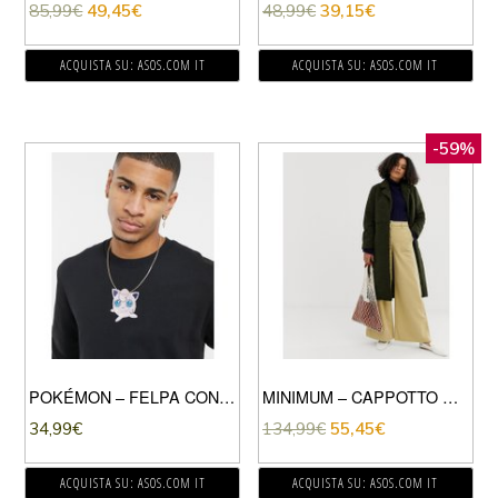
85,99
€
49,45
€
48,99
€
39,15
€
ACQUISTA SU: ASOS.COM IT
ACQUISTA SU: ASOS.COM IT
-59%
POKÉMON – FELPA CON RICAMO-NERO
MINIMUM – CAPPOTTO DI LANA CON CINTURA-VERDE
34,99
€
134,99
€
55,45
€
ACQUISTA SU: ASOS.COM IT
ACQUISTA SU: ASOS.COM IT