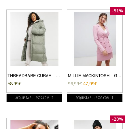
-51%
THREADBARE CURVE – JODIE – PIUMINO LUNGO-VERDE
MILLIE MACKINTOSH – GIACCA ELEGANTE DOPPIOPETTO ANNI ’90 IN COORDINATO-ROSA
58,99
€
96,99
€
47,99
€
ACQUISTA SU: ASOS.COM IT
ACQUISTA SU: ASOS.COM IT
-20%