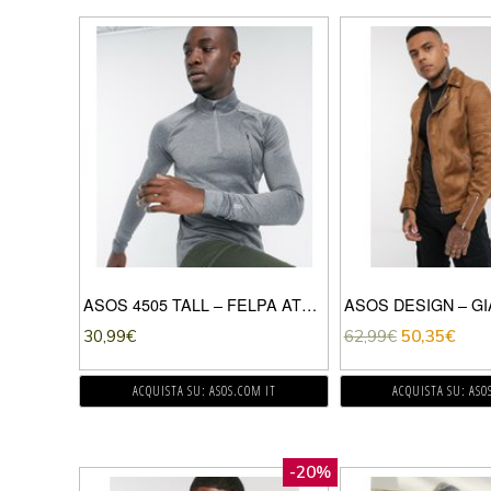
ASOS 4505 TALL – FELPA ATTILLATA DA ALLENAMENTO IN TESSUTO QUICK DRY GRIGIO MÉLANGE
30,99
€
62,99
€
50,35
€
ACQUISTA SU: ASOS.COM IT
ACQUISTA SU: ASO
-20%