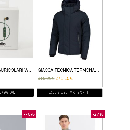
SUDIO – TIO – AURICOLARI WIRELESS VERDE SCURO-NESSUN COLORE
GIACCA TECNICA TERMONASTRATA
319,00
€
271,15
€
: ASOS.COM IT
ACQUISTA SU: MAXI SPORT IT
-70%
-27%