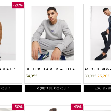
-20%
ASOS DESIGN – GIACCA BIKER COLOR CUOIO IN PELLE SCAMOSCIATA SINTETICA
REEBOK CLASSICS – FELPA GRIGIO CHIARO MÉLANGE CON LOGO LILLA
54,95
€
83,99
€
25,20
€
S.COM IT
ACQUISTA SU: ASOS.COM IT
ACQUISTA SU
-50%
-43%