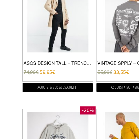
ASOS DESIGN TALL – TRENCH DOPPIOPETTO IMPERMEABILE GRIGIO PIETRA-BEIGE
74,99
€
59,95
€
55,99
€
33,55
€
ACQUISTA SU: ASOS.COM IT
ACQUISTA SU: ASO
-20%