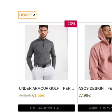
UOMO
-20%
UNDER ARMOUR GOLF – PERFORMANCE – TOP CON ZIP CORTA NERO
76,99
€
61,55
€
27,99
€
ACQUISTA SU: ASOS.COM IT
ACQUISTA SU: ASO