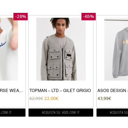
-28%
-65%
CHAMPION – REVERSE WEAVE – FELPA BIANCA CON SCRITTA GRANDE-BIANCO
TOPMAN – LTD – GILET GRIGIO
62,99
€
22,00
€
43,99
€
S.COM IT
ACQUISTA SU: ASOS.COM IT
ACQUISTA SU