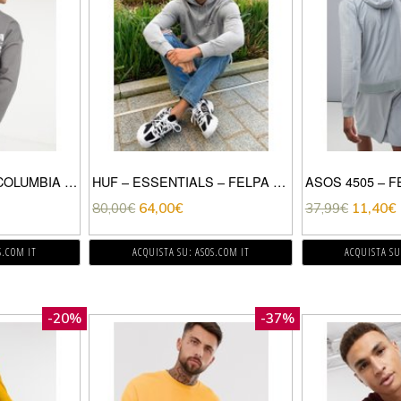
VINTAGE SPPLY – COLUMBIA ROAD – FELPA GRIGIO ANTRACITE
HUF – ESSENTIALS – FELPA CON CAPPUCCIO CON RIQUADRO CON LOGO, COLORE GRIGIO
80,00
€
64,00
€
37,99
€
11,40
€
S.COM IT
ACQUISTA SU: ASOS.COM IT
ACQUISTA SU
-20%
-37%