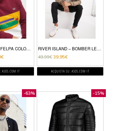
FRED PERRY – FELPA COLOURBLOCK CON RILIEVO BORDEAUX SFUMATO-ROSSO
RIVER ISLAND – BOMBER LEGGERO MARRONE
0
€
49,99
€
39,95
€
: ASOS.COM IT
ACQUISTA SU: ASOS.COM IT
-63%
-15%