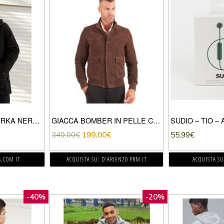
ASOS DESIGN – PARKA NERO CON FODERA IN PILE
GIACCA BOMBER IN PELLE CAMOSCIO TESTA DI MORO CON BOTTONI E TASCONI
349,00
€
199,00
€
55,99
€
S.COM IT
ACQUISTA SU: D'ARIENZO PRM IT
ACQUISTA SU
-40%
-20%