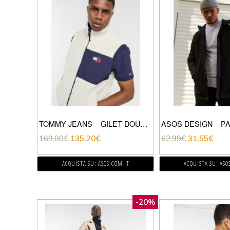
TOMMY JEANS – GILET DOUBLE-FACE RÉTRO IN PILE BORG/NYLON CUOIO/ROSSO
169,00
€
135,20
€
62,99
€
31,55
€
ACQUISTA SU: ASOS.COM IT
ACQUISTA SU: ASO
-20%