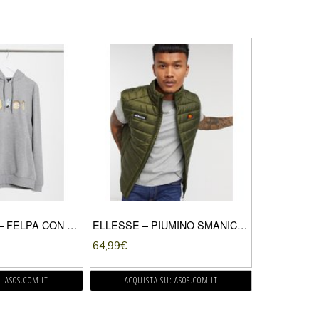
ASOS DESIGN – FELPA CON CAPPUCCIO GRIGIO MÉLANGE CON STAMPA DI RICK AND MORTY
ELLESSE – PIUMINO SMANICATO KAKI-VERDE
64,99
€
: ASOS.COM IT
ACQUISTA SU: ASOS.COM IT