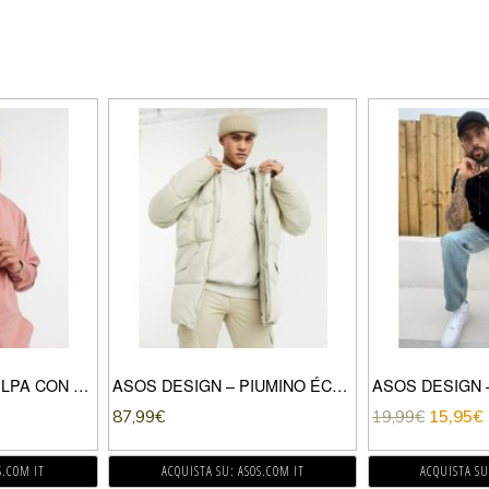
ASOS DESIGN – FELPA CON CAPPUCCIO OVERSIZE IN COTONE ORGANICO ROSA IN COORDINATO
ASOS DESIGN – PIUMINO ÉCRU-CREMA
87,99
€
19,99
€
15,95
€
S.COM IT
ACQUISTA SU: ASOS.COM IT
ACQUISTA SU