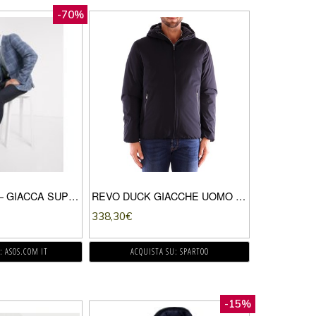
-70%
ASOS DESIGN – GIACCA SUPER SKINNY IN MISTO LANA BLU A QUADRI
REVO DUCK GIACCHE UOMO BLU
338,30
€
: ASOS.COM IT
ACQUISTA SU: SPARTOO
-15%