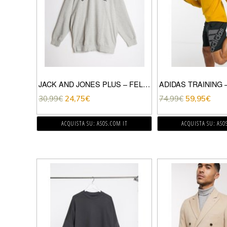
JACK AND JONES PLUS – FELPA GRIGIA CON CAPPUCCIO-GRIGIO
30,99
€
24,75
€
74,99
€
59,95
€
ACQUISTA SU: ASOS.COM IT
ACQUISTA SU: ASO