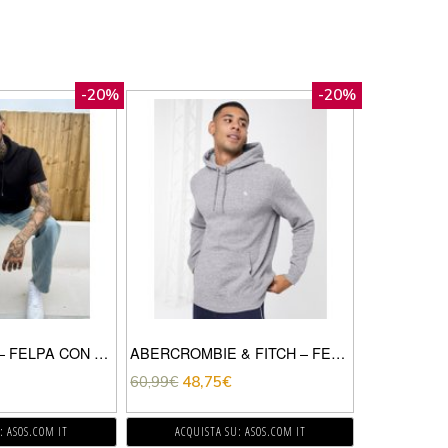
-20%
-20%
ASOS DESIGN – FELPA CON CAPPUCCIO NERA A MANICHE CORTE-NERO
ABERCROMBIE & FITCH – FELPA CON CAPPUCCIO E LOGO ICONICO GRIGIO MÉLANGE
60,99
€
48,75
€
: ASOS.COM IT
ACQUISTA SU: ASOS.COM IT