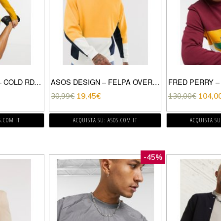
ADIDAS TRAINING – COLD RDY – FELPA GIALLA-GIALLO
ASOS DESIGN – FELPA OVERSIZE COLOUR BLOCK-GIALLO
30,99
€
19,45
€
130,00
€
104,0
S.COM IT
ACQUISTA SU: ASOS.COM IT
ACQUISTA SU
-45%