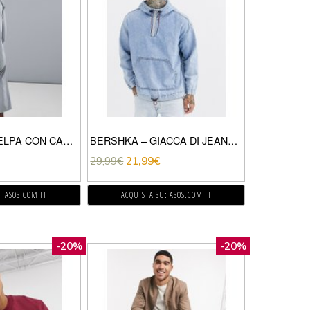
ASOS 4505 – FELPA CON CAPPUCCIO CUT AND SEW-GRIGIO
BERSHKA – GIACCA DI JEANS BLU CON TASCHE SUL DAVANTI
29,99
€
21,99
€
: ASOS.COM IT
ACQUISTA SU: ASOS.COM IT
-20%
-20%