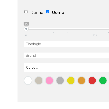
Donna
Uomo
6€
6
933
Tipologia