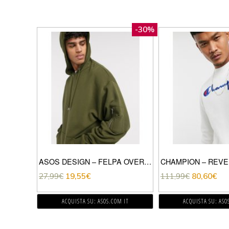
-30%
ASOS DESIGN – FELPA OVERSIZE CON CAPPUCCIO E TASCA MA1 KAKI-VERDE
27,99
€
19,55
€
111,99
€
80,60
€
ACQUISTA SU: ASOS.COM IT
ACQUISTA SU: ASO