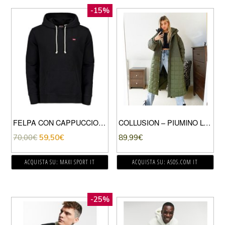
-15%
FELPA CON CAPPUCCIO ORIGINAL
COLLUSION – PIUMINO LUNGO TRAPUNTATO MISTO VERDE
70,00
€
59,50
€
89,99
€
ACQUISTA SU: MAXI SPORT IT
ACQUISTA SU: ASOS.COM IT
-25%