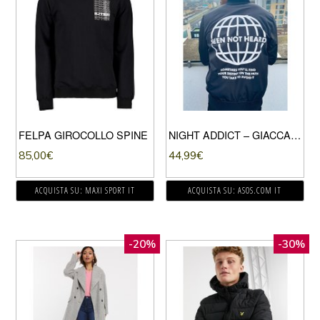
FELPA GIROCOLLO SPINE
NIGHT ADDICT – GIACCA BOMBER CON STAMPA SUL RETRO, COLORE NERO
85,00
€
44,99
€
ACQUISTA SU: MAXI SPORT IT
ACQUISTA SU: ASOS.COM IT
-20%
-30%