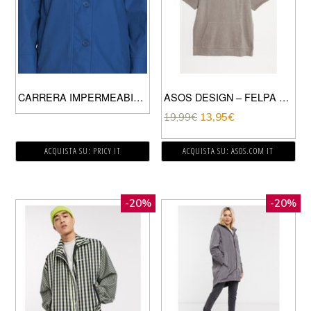
CARRERA IMPERMEABILE CERATA DONNA BLUETTE
ASOS DESIGN – FELPA CON CAPPUCCIO LEGGERA IN TESSUTO ORGANICO MARRONE MÉLANGE
19,99
€
13,95
€
ACQUISTA SU: PRICY IT
ACQUISTA SU: ASOS.COM IT
-20%
-20%