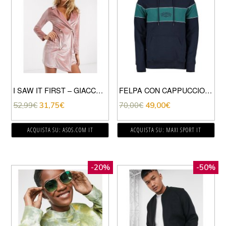
I SAW IT FIRST – GIACCA ELEGANTE DOPPIOPETTO IN VELLUTO ROSA
FELPA CON CAPPUCCIO EDGE
52,99
€
31,75
€
70,00
€
49,00
€
ACQUISTA SU: ASOS.COM IT
ACQUISTA SU: MAXI SPORT IT
-20%
-50%