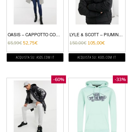
OASIS – CAPPOTTO COMODO-VERDE
LYLE & SCOTT – PIUMINO LEGGERO NERO
65,99
€
52,75
€
150,00
€
105,00
€
ACQUISTA SU: ASOS.COM IT
ACQUISTA SU: ASOS.COM IT
-60%
-33%