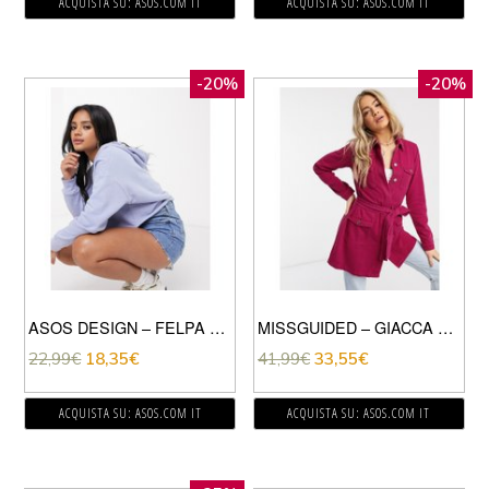
ACQUISTA SU: ASOS.COM IT
ACQUISTA SU: ASOS.COM IT
-20%
-20%
ASOS DESIGN – FELPA CORTA SQUADRATA BLU CON CAPPUCCIO E PROFONDO SCOLLO A V
MISSGUIDED – GIACCA DI JEANS COLOR MORA CON CINTURA-ROSA
22,99
€
18,35
€
41,99
€
33,55
€
ACQUISTA SU: ASOS.COM IT
ACQUISTA SU: ASOS.COM IT