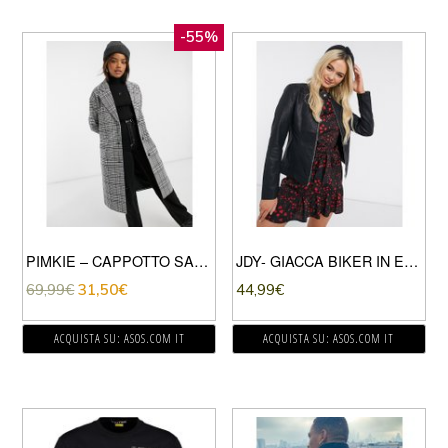
-55%
PIMKIE – CAPPOTTO SARTORIALE A QUADRI-MULTICOLORE
JDY- GIACCA BIKER IN ECOPELLE NERA-NERO
69,99
€
31,50
€
44,99
€
ACQUISTA SU: ASOS.COM IT
ACQUISTA SU: ASOS.COM IT