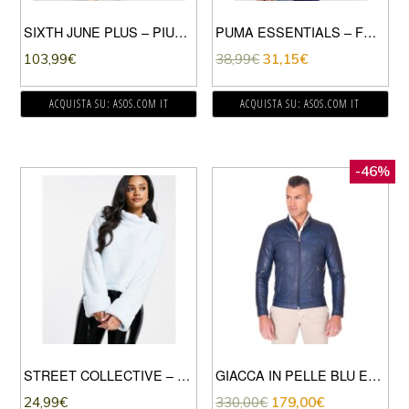
SIXTH JUNE PLUS – PIUMINO OVERSIZE CORTO-GRIGIO
PUMA ESSENTIALS – FELPA BLU NAVY CON LOGO PICCOLO
103,99
€
38,99
€
31,15
€
ACQUISTA SU: ASOS.COM IT
ACQUISTA SU: ASOS.COM IT
-46%
STREET COLLECTIVE – FELPA OVERSIZE ACCOLLATA IN PILE BORG BLU CON VITA ELASTICIZZATA
GIACCA IN PELLE BLU EFFETTO VINTAGE COLLO COREANA
24,99
€
330,00
€
179,00
€