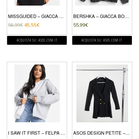
MISSGUIDED – GIACCA ELEGANTE OVERSIZE NERO
BERSHKA – GIACCA BOMBER DI JEANS STILE ANNI ’80 LAVAGGIO ACIDO-GRIGIO
56,99
€
45,55
€
55,99
€
ACQUISTA SU: ASOS.COM IT
ACQUISTA SU: ASOS.COM IT
I SAW IT FIRST – FELPA CON CAPPUCCIO GRIGIA-GRIGIO
ASOS DESIGN PETITE – GIACCA ELEGANTE GLAM DOPPIOPETTO IN JERSEY-NERO