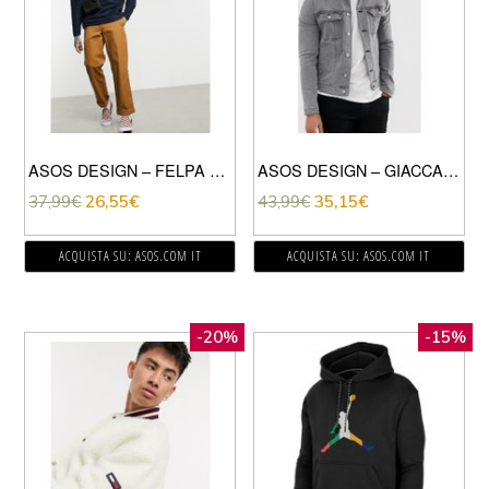
ASOS DESIGN – FELPA COMODA IN PILE CON ZIP CORTA E PANNELLI IN NYLON, COLORE BLU-BIANCO
ASOS DESIGN – GIACCA DI JEANS SKINNY STILE WESTERN GRIGIA-GRIGIO
37,99
€
26,55
€
43,99
€
35,15
€
ACQUISTA SU: ASOS.COM IT
ACQUISTA SU: ASOS.COM IT
-20%
-15%