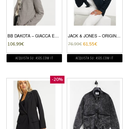
BB DAKOTA – GIACCA ELEGANTE MARRONE A QUADRI
JACK & JONES – ORIGINALS – GIUBBINO ELEGANTE BLU NAVY CON COLLETTO IN PILE BORG
106,99
€
76,99
€
61,55
€
ACQUISTA SU: ASOS.COM IT
ACQUISTA SU: ASOS.COM IT
-20%