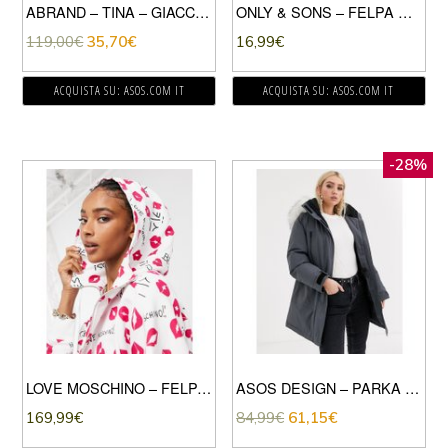
ABRAND – TINA – GIACCA DI JEANS STILE WESTERN A PANNELLI IN COORDINATO-MULTICOLORE
ONLY & SONS – FELPA RICAMATA BIANCA-BIANCO
119,00
€
35,70
€
16,99
€
ACQUISTA SU: ASOS.COM IT
ACQUISTA SU: ASOS.COM IT
-28%
LOVE MOSCHINO – FELPA BIANCA CON CAPPUCCIO E STAMPA KISSES-BIANCO
ASOS DESIGN – PARKA IMBOTTITO GRIGIO CON CAPPUCCIO CON ECOPELLICCIA-NERO
169,99
€
84,99
€
61,15
€