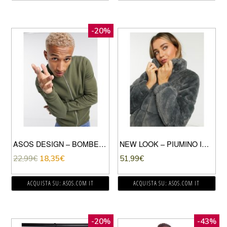
-20%
ASOS DESIGN – BOMBER IN JERSEY KAKI-VERDE
NEW LOOK – PIUMINO IN PELLICCIA SINTETICA GRIGIO SCURO
22,99
€
18,35
€
51,99
€
ACQUISTA SU: ASOS.COM IT
ACQUISTA SU: ASOS.COM IT
-20%
-43%