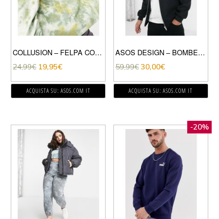
COLLUSION – FELPA CORTA CON ROVESCIO A RICCI TIE-DYE-MULTICOLORE
ASOS DESIGN – BOMBER NERO IN MISTO LANA
24,99
€
19,95
€
59,99
€
30,00
€
ACQUISTA SU: ASOS.COM IT
ACQUISTA SU: ASOS.COM IT
-20%