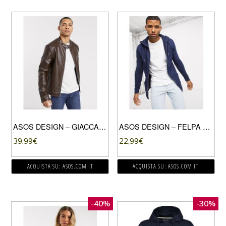
ASOS DESIGN – GIACCA BIKER IN ECOPELLE MARRONE
ASOS DESIGN – FELPA ATTILLATA IN TESSUTO ORGANICO BLU NAVY CON CAPPUCCIO E ZIP
39,99
€
22,99
€
ACQUISTA SU: ASOS.COM IT
ACQUISTA SU: ASOS.COM IT
-40%
-30%