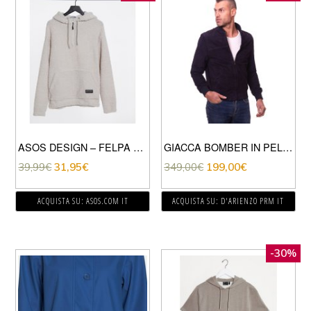
ASOS DESIGN – FELPA OVERSIZE CON CAPPUCCIO E COLLO A IMBUTO IN PILE BORG BIANCO SPORCO
GIACCA BOMBER IN PELLE CAMOSCIO BLU DUE TASCHE CON ZIP
39,99
€
31,95
€
349,00
€
199,00
€
ACQUISTA SU: ASOS.COM IT
ACQUISTA SU: D'ARIENZO PRM IT
-30%