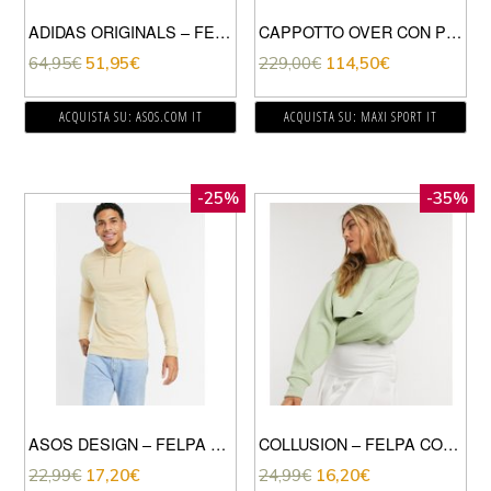
ADIDAS ORIGINALS – FELPA PREMIUM SOVRATINTA CON LOGO SUL PETTO VIOLA
CAPPOTTO OVER CON PIPING LANTRI DONNA
64,95
€
51,95
€
229,00
€
114,50
€
ACQUISTA SU: ASOS.COM IT
ACQUISTA SU: MAXI SPORT IT
-25%
-35%
ASOS DESIGN – FELPA CON CAPPUCCIO ATTILLATA IN TESSUTO ORGANICO BEIGE IN COORDINATO
COLLUSION – FELPA CORTA TESTURIZZATA VERDE PALLIDO IN COORDINATO
22,99
€
17,20
€
24,99
€
16,20
€