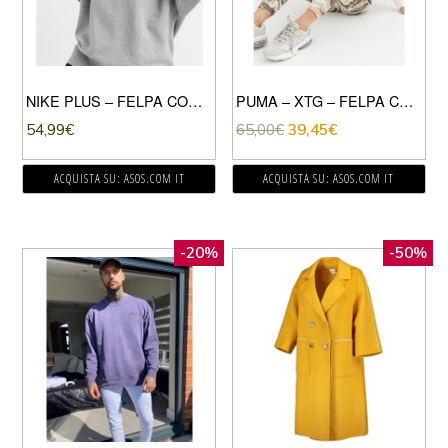
NIKE PLUS – FELPA CON CAPPUCCIO OVERSIZE CON MINI LOGO NIKE GRIGIA-GRIGIO
PUMA – XTG – FELPA CORTA CON CAPPUCCIO E STAMPA SUL RETRO-BEIGE
54,99
€
65,00
€
39,45
€
ACQUISTA SU: ASOS.COM IT
ACQUISTA SU: ASOS.COM IT
-20%
-50%