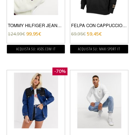
TOMMY HILFIGER JEANS – BOMBER TEDDY-BIANCO
FELPA CON CAPPUCCIO SPORT DNA
124,99
€
99,95
€
69,95
€
59,45
€
ACQUISTA SU: ASOS.COM IT
ACQUISTA SU: MAXI SPORT IT
-70%