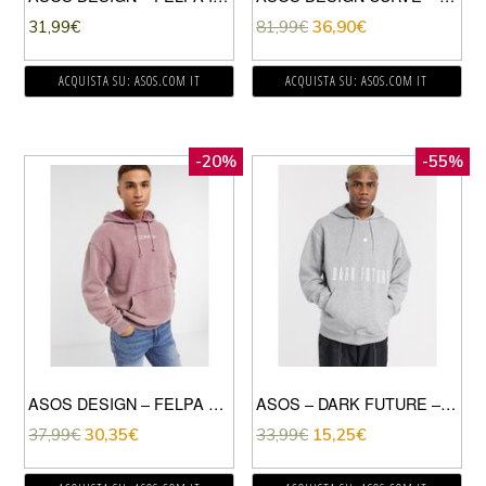
31,99
€
81,99
€
36,90
€
ACQUISTA SU: ASOS.COM IT
ACQUISTA SU: ASOS.COM IT
-20%
-55%
ASOS DESIGN – FELPA OVERSIZE ROSSA LAVAGGIO ACIDO CON STAMPA DI CITTÀ SUL PETTO-ROSSO
ASOS – DARK FUTURE – FELPA OVERSIZE GRIGIO MÉLANGE CON CAPPUCCIO, STAMPA E CUCITURE PIATTE IN COORDINATO
37,99
€
30,35
€
33,99
€
15,25
€