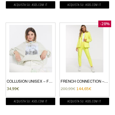
ACQUISTA SU: ASOS.COM IT
ACQUISTA SU: ASOS.COM IT
-28%
COLLUSION UNISEX – FELPA OVERSIZE CON CAPPUCCIO E STAMPA SKATE AVORIO SLAVATO-BIANCO
FRENCH CONNECTION – GIACCA ELEGANTE SARTORIALE IN TONIC COLOR LIMONE-GIALLO
34,99
€
200,99
€
144,65
€
ACQUISTA SU: ASOS.COM IT
ACQUISTA SU: ASOS.COM IT