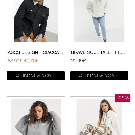
ASOS DESIGN – GIACCA DI JEANS NERO SLAVATO CON FODERA IN PILE BORG
BRAVE SOUL TALL – FELPA IN PILE BORG CON CAPPUCCIO-CREMA
56,99
€
42,70
€
21,99
€
ACQUISTA SU: ASOS.COM IT
ACQUISTA SU: ASOS.COM IT
-39%