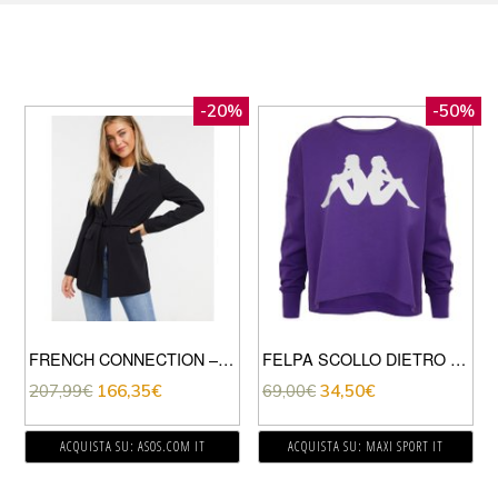
-20%
-50%
FRENCH CONNECTION – GIACCA ELEGANTE NERO
FELPA SCOLLO DIETRO AUTHENTIC BAMAZY DONNA
207,99
€
166,35
€
69,00
€
34,50
€
ACQUISTA SU: ASOS.COM IT
ACQUISTA SU: MAXI SPORT IT