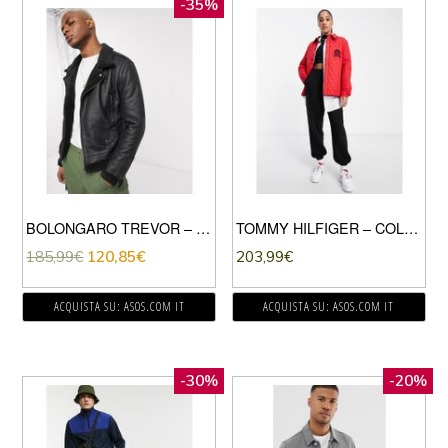
-35%
BOLONGARO TREVOR – GIACCA IN PELLE CON MONTONE-NERO
TOMMY HILFIGER – COLLECTIONS – GIACCA TRAPUNTATA ROSSA CON STEMMA-ROSSO
185,99
€
120,85
€
203,99
€
ACQUISTA SU: ASOS.COM IT
ACQUISTA SU: ASOS.COM IT
-30%
-20%