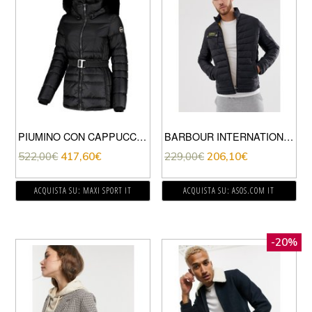
PIUMINO CON CAPPUCCIO PELLICCIA DONNA
BARBOUR INTERNATIONAL – CHAIN BAFFLE – GIACCA NERA CON LOGO SULLA TASCA-NERO
522,00
€
417,60
€
229,00
€
206,10
€
ACQUISTA SU: MAXI SPORT IT
ACQUISTA SU: ASOS.COM IT
-20%