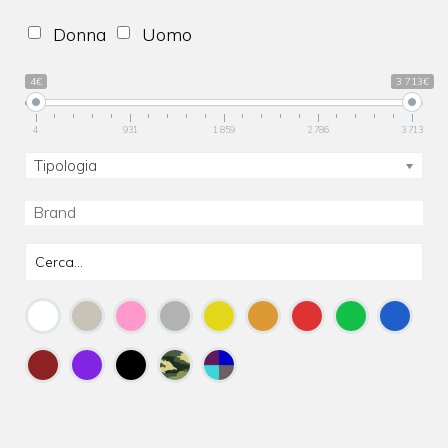
Donna
Uomo
4€
3 713€
4
931
1 859
2 786
3 713
Tipologia