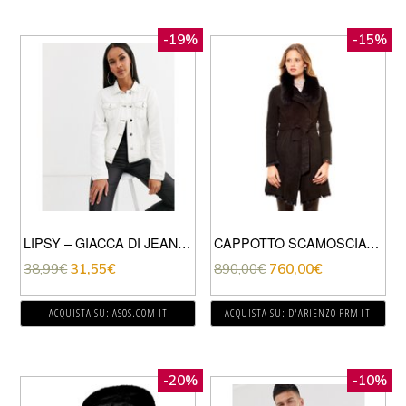
-19%
-15%
LIPSY – GIACCA DI JEANS-CREMA
CAPPOTTO SCAMOSCIATO IN PELLICCIA DI VOLPE CON CINTURA • COLORE NERO
38,99
€
31,55
€
890,00
€
760,00
€
ACQUISTA SU: ASOS.COM IT
ACQUISTA SU: D'ARIENZO PRM IT
-20%
-10%