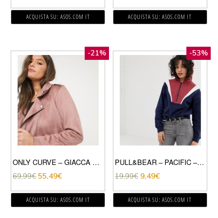
ACQUISTA SU: ASOS.COM IT
ACQUISTA SU: ASOS.COM IT
-21%
-53%
ONLY CURVE – GIACCA BIKER IN CAMOSCIO SINTETICO ROSA
PULL&BEAR – PACIFIC – FELPA COLOURBLOCK MULTI CON ZIP CORTA-VIOLA
69,99
€
55,49
€
19,99
€
9,49
€
ACQUISTA SU: ASOS.COM IT
ACQUISTA SU: ASOS.COM IT