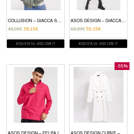
COLLUSION – GIACCA SPORTIVA A QUADRI MISTI-MULTICOLORE
ASOS DESIGN – GIACCA ANTIPIOGGIA GRIGIA CON FODERA IN ECOPELLICCIA-GRIGIO
48,99
€
39,15
€
68,99
€
55,15
€
ACQUISTA SU: ASOS.COM IT
ACQUISTA SU: ASOS.COM IT
-55%
ASOS DESIGN – FELPA IN PILE CON ZIP CORTA ROSA ACCESO
ASOS DESIGN CURVE – TRENCH AMPIO BIANCO-VERDE