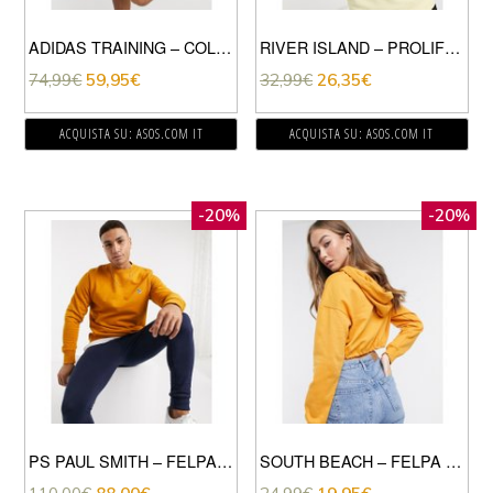
ADIDAS TRAINING – COLD RDY – FELPA GIALLA-GIALLO
RIVER ISLAND – PROLIFIC – FELPA SLIM GIALLA-GIALLO
74,99
€
59,95
€
32,99
€
26,35
€
ACQUISTA SU: ASOS.COM IT
ACQUISTA SU: ASOS.COM IT
-20%
-20%
PS PAUL SMITH – FELPA GIROCOLLO CON LOGO CON ZEBRA COLORE SENAPE-GIALLO
SOUTH BEACH – FELPA CORTA GIALLA CON CAPPUCCIO-GIALLO