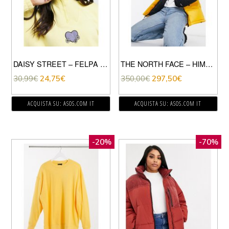
DAISY STREET – FELPA OVERSIZE CON ZIP CORTA CON APPLICAZIONE A CUORE IN COLOR PASTELLO-GIALLO
THE NORTH FACE – HIMALAYAN – PARKA GIALLO
30,99
€
24,75
€
350,00
€
297,50
€
ACQUISTA SU: ASOS.COM IT
ACQUISTA SU: ASOS.COM IT
-20%
-70%