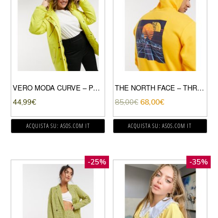
VERO MODA CURVE – PARKA GIALLO CON CAPPUCCIO SOFFICE E COULISSE IN VITA
THE NORTH FACE – THROWBACK – FELPA GIALLA CON CAPPUCCIO-GIALLO
44,99
€
85,00
€
68,00
€
ACQUISTA SU: ASOS.COM IT
ACQUISTA SU: ASOS.COM IT
-25%
-35%