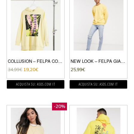
COLLUSION – FELPA CON CAPPUCCIO IN GIALLO PALLIDO CON STAMPA “QUESTION REALITY”
NEW LOOK – FELPA GIALLO MEDIO
34,99
€
19,20
€
25,99
€
ACQUISTA SU: ASOS.COM IT
ACQUISTA SU: ASOS.COM IT
-20%