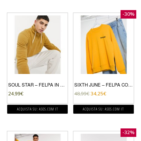
-30%
SOUL STAR – FELPA IN PILE CON SCOLLO A IMBUTO COLOR SENAPE-GIALLO
SIXTH JUNE – FELPA CON DOPPIO LOGO GIALLA-GIALLO
24,99
€
48,99
€
34,25
€
ACQUISTA SU: ASOS.COM IT
ACQUISTA SU: ASOS.COM IT
-32%