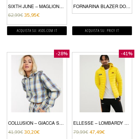
SIXTH JUNE – MAGLIONE VERDE LIME CON LOGO RIFLETTENTE-GIALLO
FORNARINA BLAZER DONNA YELLOW
62,99
€
35,95
€
ACQUISTA SU: ASOS.COM IT
ACQUISTA SU: PRICY IT
-28%
-41%
COLLUSION – GIACCA SPORTIVA A QUADRI IN COORDINATO-GIALLO
ELLESSE – LOMBARDY – PIUMINO GIALLO
41,99
€
30,20
€
79,99
€
47,49
€