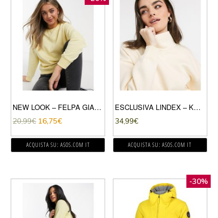
NEW LOOK – FELPA GIALLO CHIARO
ESCLUSIVA LINDEX – KAREN – FELPA DA CASA CON COLLO ALTO IN PILE DI COTONE ORGANICO GIALLO LIMONE
20,99
€
16,75
€
34,99
€
ACQUISTA SU: ASOS.COM IT
ACQUISTA SU: ASOS.COM IT
-30%