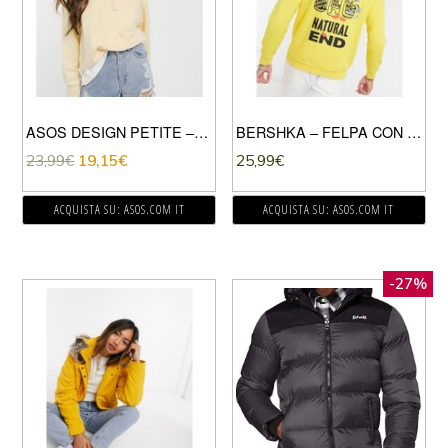
ASOS DESIGN PETITE – FELPA OVERSIZE COLOR GIALLO LIMONE SLAVATO
BERSHKA – FELPA CON CAPPUCCIO GIALLA CON STAMPA SU PETTO E RETRO-GIALLO
23,99
€
19,15
€
25,99
€
ACQUISTA SU: ASOS.COM IT
ACQUISTA SU: ASOS.COM IT
-27%