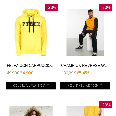
-30%
-50%
FELPA CON CAPPUCCIO BASIC LOGO
CHAMPION REVERSE WEAVE – FELPA COLOR BLOCK CON TASCA A PANNELLO GIALLA/NERA-GIALLO
49,90
€
34,90
€
130,99
€
65,45
€
ACQUISTA SU: MAXI SPORT IT
ACQUISTA SU: ASOS.COM IT
-20%