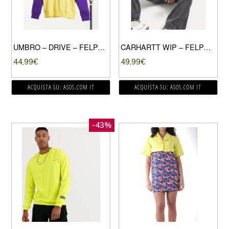
UMBRO – DRIVE – FELPA A MANICHE LUNGHE GIALLA E VIOLA-GIALLO
CARHARTT WIP – FELPA STILE COLLEGE IN COLOR COLZA E NERO-GIALLO
44,99
€
49,99
€
ACQUISTA SU: ASOS.COM IT
ACQUISTA SU: ASOS.COM IT
-43%