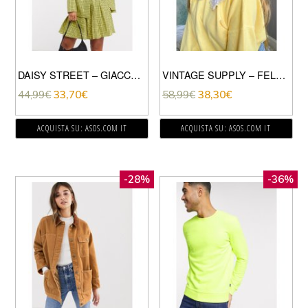
DAISY STREET – GIACCA ELEGANTE OVERSIZE A QUADRI IN COORDINATO-GIALLO
VINTAGE SUPPLY – FELPA OVERSIZE LIMONE SOVRATINTO CON COLLETTO CON VOLANT-GIALLO
44,99
€
33,70
€
58,99
€
38,30
€
ACQUISTA SU: ASOS.COM IT
ACQUISTA SU: ASOS.COM IT
-28%
-36%