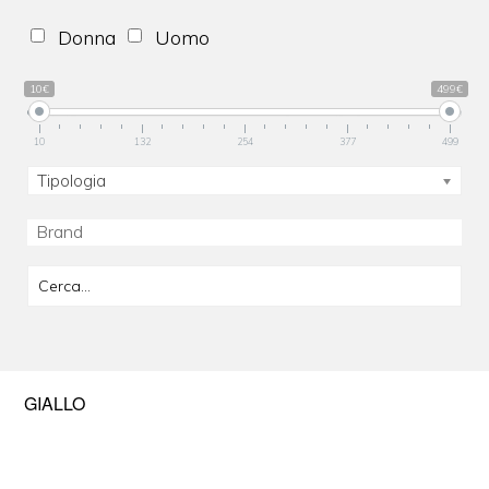
Donna
Uomo
10€
499€
10
132
254
377
499
Tipologia
GIALLO