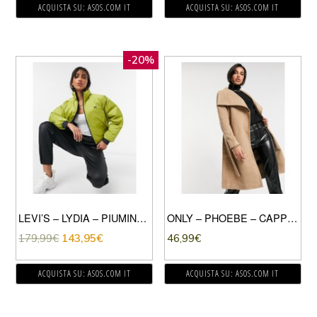
ACQUISTA SU: ASOS.COM IT
ACQUISTA SU: ASOS.COM IT
-20%
LEVI’S – LYDIA – PIUMINO DOUBLE-FACE GIALLO
ONLY – PHOEBE – CAPPOTTO LUNGHEZZA MEDIA GIALLO DRAPPEGGIATO
179,99
€
143,95
€
46,99
€
ACQUISTA SU: ASOS.COM IT
ACQUISTA SU: ASOS.COM IT