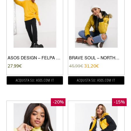
ASOS DESIGN – FELPA CON CAPPUCCIO LUNGA OVERSIZE COLOR SENAPE-GIALLO
BRAVE SOUL – NORTHWICH – PIUMINO LUCIDO-GIALLO
27,99
€
45,99
€
31,20
€
ACQUISTA SU: ASOS.COM IT
ACQUISTA SU: ASOS.COM IT
-20%
-15%