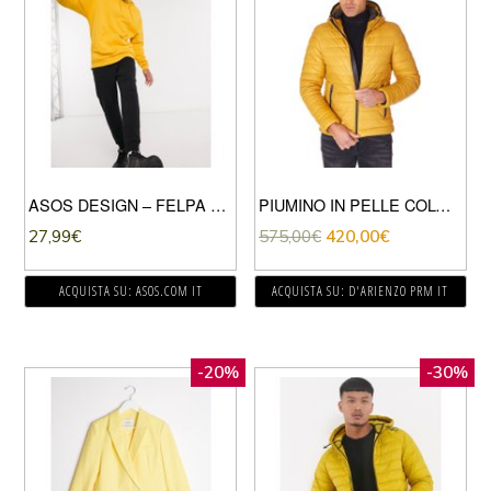
ASOS DESIGN – FELPA CON CAPPUCCIO LUNGA OVERSIZE COLOR SENAPE-GIALLO
PIUMINO IN PELLE COLORE OCRA CON CAPPUCCIO
27,99
€
575,00
€
420,00
€
ACQUISTA SU: ASOS.COM IT
ACQUISTA SU: D'ARIENZO PRM IT
-20%
-30%