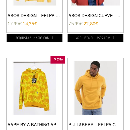
ASOS DESIGN – FELPA OVERSIZE IN COTONE ORGANICO GIALLO
ASOS DESIGN CURVE – PIUMINO CON PANNELLI A COSTE ROSSO-GIALLO
17,99
€
14,35
€
75,99
€
22,80
€
ACQUISTA SU: ASOS.COM IT
ACQUISTA SU: ASOS.COM IT
-30%
AAPE BY A BATHING APE – FELPA GIALLA MIMETICA CON CAPPUCCIO E RIQUADRO CON LOGO-GIALLO
PULL&BEAR – FELPA CON CAPPUCCIO SENAPE-GIALLO