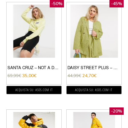
-50%
-45%
SANTA CRUZ – NOT A DOT – FELPA CON CAPPUCCIO GIALLO PASTELLO
DAISY STREET PLUS – GIACCA ELEGANTE OVERSIZE A QUADRI IN COORDINATO-GIALLO
69,99
€
35,00
€
44,99
€
24,70
€
ACQUISTA SU: ASOS.COM IT
ACQUISTA SU: ASOS.COM IT
-20%