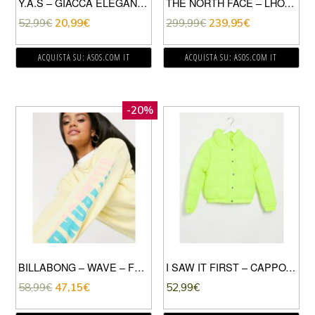
Y.A.S – GIACCA ELEGANTE SENAPE CON ALLACCIATURA LATERALE-GIALLO
THE NORTH FACE – LHOTSE – PIUMINO GIALLO
52,99
€
20,99
€
299,99
€
239,95
€
ACQUISTA SU: ASOS.COM IT
ACQUISTA SU: ASOS.COM IT
-20%
BILLABONG – WAVE – FELPA DA MARE GIALLO SLAVATO
I SAW IT FIRST – CAPPOTTO IMBOTTITO OVERSIZE GIALLO FLUO
58,99
€
47,15
€
52,99
€