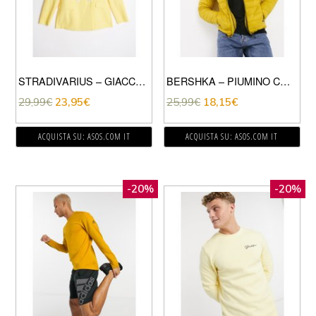
STRADIVARIUS – GIACCA ELEGANTE GIALLO
BERSHKA – PIUMINO CON CAPPUCCIO SENAPE-GIALLO
29,99
€
23,95
€
25,99
€
18,15
€
ACQUISTA SU: ASOS.COM IT
ACQUISTA SU: ASOS.COM IT
-20%
-20%