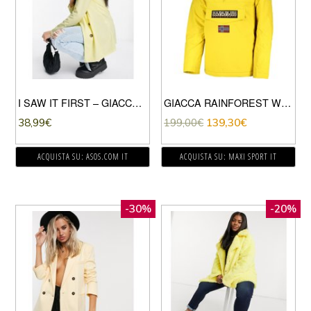
I SAW IT FIRST – GIACCA ELEGANTE OVERSIZE GIALLO
GIACCA RAINFOREST WINTER
38,99
€
199,00
€
139,30
€
ACQUISTA SU: ASOS.COM IT
ACQUISTA SU: MAXI SPORT IT
-30%
-20%