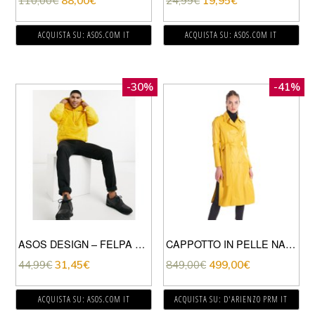
110,00
€
88,00
€
24,99
€
19,95
€
ACQUISTA SU: ASOS.COM IT
ACQUISTA SU: ASOS.COM IT
-30%
-41%
ASOS DESIGN – FELPA CON CAPPUCCIO OVERSIZE IN PELLICCIA SINTETICA GIALLO SENAPE
CAPPOTTO IN PELLE NAPPA GIALLA DOPPIO PETTO SPACCHI LATERALI
44,99
€
31,45
€
849,00
€
499,00
€
ACQUISTA SU: ASOS.COM IT
ACQUISTA SU: D'ARIENZO PRM IT