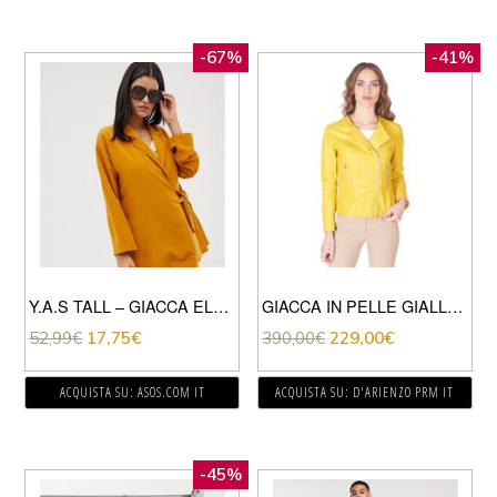
-67%
-41%
Y.A.S TALL – GIACCA ELEGANTE SENAPE CON ALLACCIATURA LATERALE-GIALLO
GIACCA IN PELLE GIALLA NAPPA EFFETTO LISCIO
52,99
€
17,75
€
390,00
€
229,00
€
ACQUISTA SU: ASOS.COM IT
ACQUISTA SU: D'ARIENZO PRM IT
-45%