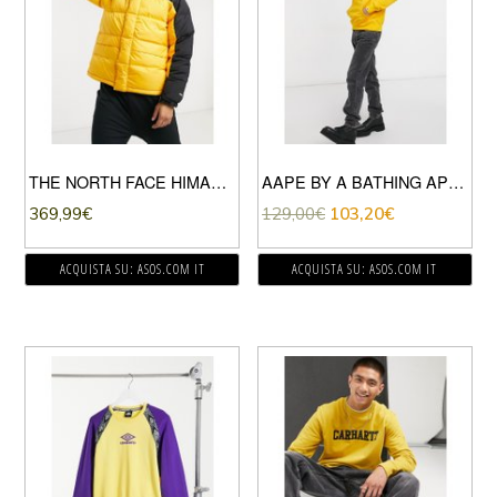
THE NORTH FACE HIMALAYAN – PARKA IMBOTTITO GIALLO
AAPE BY A BATHING APE – FELPA CON CAPPUCCIO IN PILE FRANCESE GIALLA-GIALLO
369,99
€
129,00
€
103,20
€
ACQUISTA SU: ASOS.COM IT
ACQUISTA SU: ASOS.COM IT