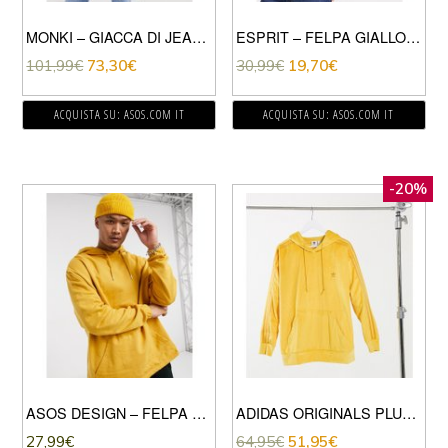
MONKI – GIACCA DI JEANS CON FODERA TRAPUNTATA E COLLETTO A COSTE RUGGINE-GIALLO
ESPRIT – FELPA GIALLO FLUO
101,99
€
73,30
€
30,99
€
19,70
€
ACQUISTA SU: ASOS.COM IT
ACQUISTA SU: ASOS.COM IT
-20%
ASOS DESIGN – FELPA CON CAPPUCCIO OVERSIZE GIALLO BRUCIATO IN COORDINATO
ADIDAS ORIGINALS PLUS – COMFY CORDS – FELPA CON CAPPUCCIO IN VELLUTO A COSTE COLOR SENAPE-GIALLO
27,99
€
64,95
€
51,95
€