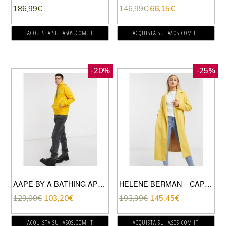
186,99
€
146,99
€
66,15
€
ACQUISTA SU: ASOS.COM IT
ACQUISTA SU: ASOS.COM IT
-20%
-25%
AAPE BY A BATHING APE – FELPA CON CAPPUCCIO IN PILE FRANCESE GIALLA-GIALLO
HELENE BERMAN – CAPPOTTO A PORTAFOGLIO IN MISTO LANA GIALLO
129,00
€
103,20
€
193,99
€
145,45
€
ACQUISTA SU: ASOS.COM IT
ACQUISTA SU: ASOS.COM IT