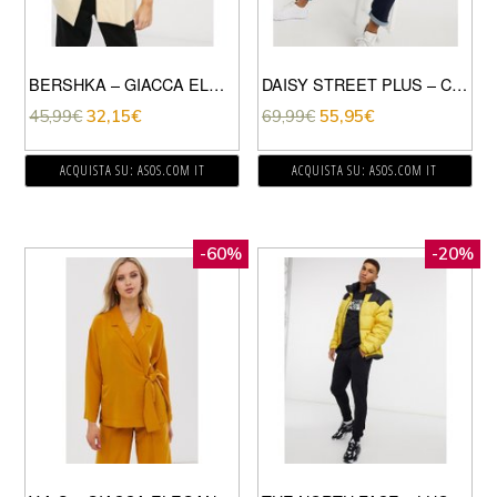
BERSHKA – GIACCA ELEGANTE OVERSIZED GIALLO IN COORDINATO
DAISY STREET PLUS – CAPPOTTO OVERSIZE CON ECOPELLICCIA-GIALLO
45,99
€
32,15
€
69,99
€
55,95
€
ACQUISTA SU: ASOS.COM IT
ACQUISTA SU: ASOS.COM IT
-60%
-20%