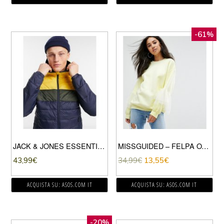
-61%
JACK & JONES ESSENTIALS – PIUMINO CON CAPPUCCIO GIALLO
MISSGUIDED – FELPA OVERSIZE CON MANICHE CON VOLANT IN TULLE-GIALLO
43,99
€
34,99
€
13,55
€
ACQUISTA SU: ASOS.COM IT
ACQUISTA SU: ASOS.COM IT
-20%