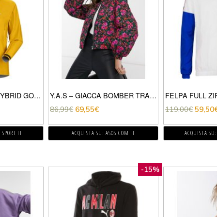
GUSCIO BETA SL HYBRID GORE-TEX PACLITE®
Y.A.S – GIACCA BOMBER TRAPUNTATA CON FIORI ROSA-MULTICOLORE
86,99
€
69,55
€
119,00
€
59,50
 SPORT IT
ACQUISTA SU: ASOS.COM IT
ACQUISTA SU:
-15%