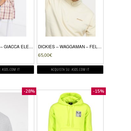
DAISY STREET – GIACCA ELEGANTE OVERSIZE SENZA MANICHE A QUADRI ANNI ’90 IN COORDINATO-MULTICOLORE
DICKIES – WAGGAMAN – FELPA COLOR TALPA CON ZIP CORTA-CUOIO
65,00
€
: ASOS.COM IT
ACQUISTA SU: ASOS.COM IT
-28%
-15%