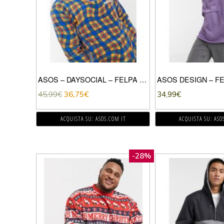
ASOS – DAYSOCIAL – FELPA OVERSIZE CON STAMPA INTEGRALE, LOGO “DAYSOCIAL” E ZIP CORTA-MULTICOLORE
45,99
€
36,75
€
34,99
€
ACQUISTA SU: ASOS.COM IT
ACQUISTA SU: ASO
-28%