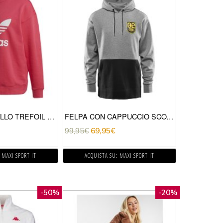
FELPA GIROCOLLO TREFOIL DONNA
FELPA CON CAPPUCCIO SCOTT STEVEN
99,95
€
69,95
€
 MAXI SPORT IT
ACQUISTA SU: MAXI SPORT IT
-50%
-20%