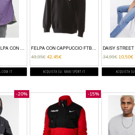
ASOS DESIGN – FELPA CON CAPPUCCIO SUPER OVERSIZE CON ORLO ROTONDO E PARTE FRONTALE E RETRO A CONTRASTO-MULTICOLORE
FELPA CON CAPPUCCIO FTBL CORE WORDING MILAN
49,95
€
42,45
€
34,99
€
10,50
€
S.COM IT
ACQUISTA SU: MAXI SPORT IT
ACQUISTA SU
-20%
-15%