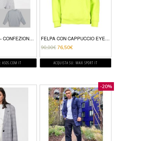
ASOS DESIGN – CONFEZIONE DA 2 FELPE OVERSIZE BLU NAVY/GRIGIO MÉLANGE-MULTICOLORE
FELPA CON CAPPUCCIO EYES ICON 2
90,00
€
76,50
€
: ASOS.COM IT
ACQUISTA SU: MAXI SPORT IT
-20%