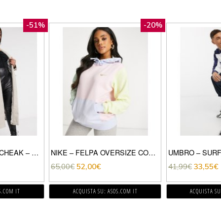
-51%
-20%
UNIQUE21 – HERO CHEAK – CAPPOTTO-CREMA
NIKE – FELPA OVERSIZE CON CAPPUCCIO E LOGO NIKE METALLICO COLOR BLOCK PASTELLO-MULTICOLORE
65,00
€
52,00
€
41,99
€
33,55
€
S.COM IT
ACQUISTA SU: ASOS.COM IT
ACQUISTA SU