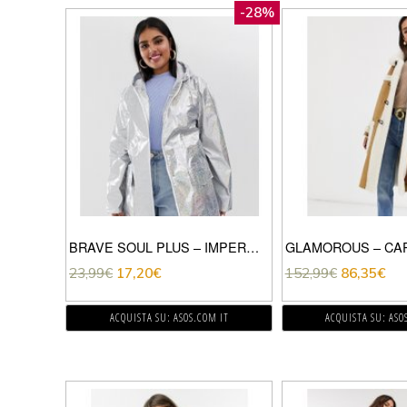
-28%
BRAVE SOUL PLUS – IMPERMEABILE STILE FESTIVAL ARGENTO GLITTERATO EFFETTO OLOGRAFICO
23,99
€
17,20
€
152,99
€
86,35
€
ACQUISTA SU: ASOS.COM IT
ACQUISTA SU: ASO