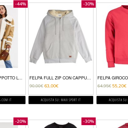
-44%
-30%
GLAMOROUS – CAPPOTTO LUNGO CON PARTICOLARI IN PILE BORG-CUOIO
FELPA FULL ZIP CON CAPPUCCIO IN SHERPA BALANCE
90,00
€
63,00
€
64,95
€
55,20
€
S.COM IT
ACQUISTA SU: MAXI SPORT IT
ACQUISTA SU:
-20%
-30%