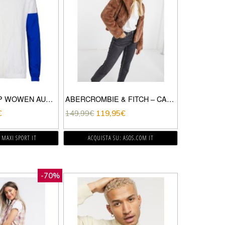
FELPA FULL ZIP WOWEN AUTHENTIC LA BASALT
ABERCROMBIE & FITCH – CAPPOTTO TEDDY MARRONE-CREMA
€
149,99
€
119,95
€
 MAXI SPORT IT
ACQUISTA SU: ASOS.COM IT
-70%