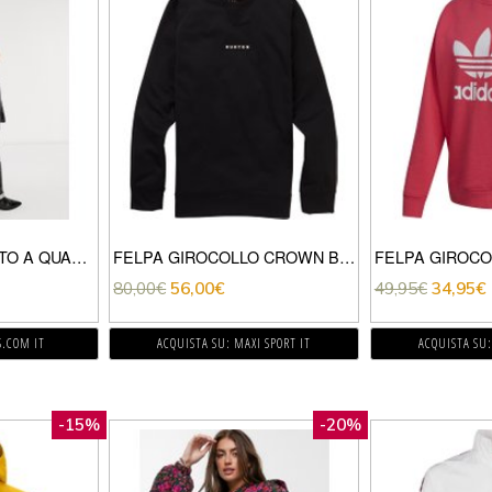
OBJECT – CAPPOTTO A QUADRI CON TASCA-MULTICOLORE
FELPA GIROCOLLO CROWN BONDED CREW
80,00
€
56,00
€
49,95
€
34,95
€
S.COM IT
ACQUISTA SU: MAXI SPORT IT
ACQUISTA SU:
-15%
-20%