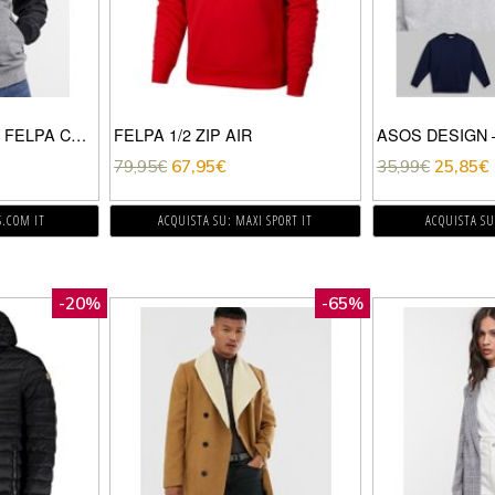
GLOBE – ALFRED – FELPA CON CAPPUCCIO NERA-MULTICOLORE
FELPA 1/2 ZIP AIR
79,95
€
67,95
€
35,99
€
25,85
€
S.COM IT
ACQUISTA SU: MAXI SPORT IT
ACQUISTA SU
-20%
-65%