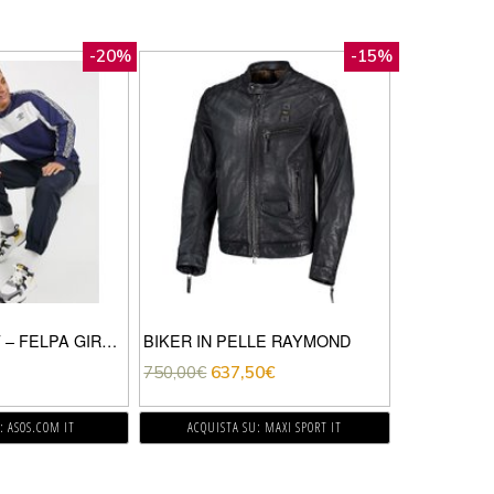
-20%
-15%
UMBRO – SURF – FELPA GIROCOLLO BLU NAVY
BIKER IN PELLE RAYMOND
750,00
€
637,50
€
: ASOS.COM IT
ACQUISTA SU: MAXI SPORT IT