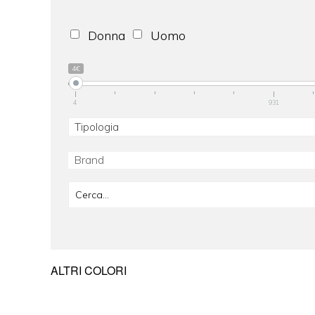
Donna
Uomo
4€
4
931
Tipologia
ALTRI COLORI