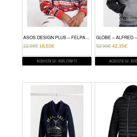
ASOS DESIGN PLUS – FELPA OVERSIZE NATALIZIA A RIGHE CON ALIENI-MULTICOLORE
22,99
€
16,50
€
52,99
€
42,35
€
ACQUISTA SU: ASOS.COM IT
ACQUISTA SU: ASO