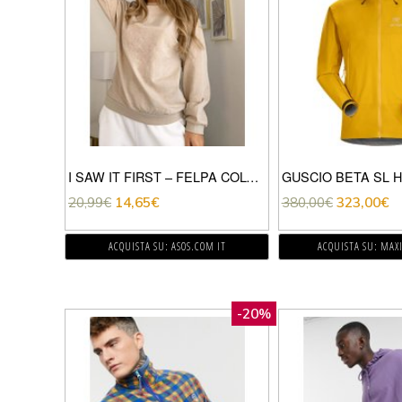
I SAW IT FIRST – FELPA COLOR PIETRA-GRIGIO PIETRA
20,99
€
14,65
€
380,00
€
323,00
€
ACQUISTA SU: ASOS.COM IT
ACQUISTA SU: MAXI
-20%