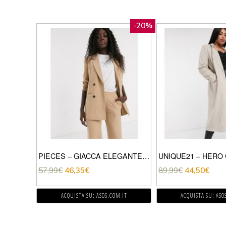
-20%
PIECES – GIACCA ELEGANTE DOPPIOPETTO GESSATO-CUOIO
57,99
€
46,35
€
89,99
€
44,50
€
ACQUISTA SU: ASOS.COM IT
ACQUISTA SU: ASO