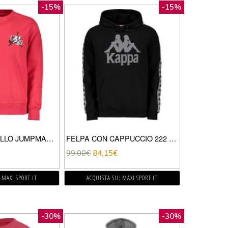
-15%
-15%
FELPA GIROCOLLO JUMPMAN CLASSICS
FELPA CON CAPPUCCIO 222 BANDA DURTADO
99,00
€
84,15
€
 MAXI SPORT IT
ACQUISTA SU: MAXI SPORT IT
-30%
-30%