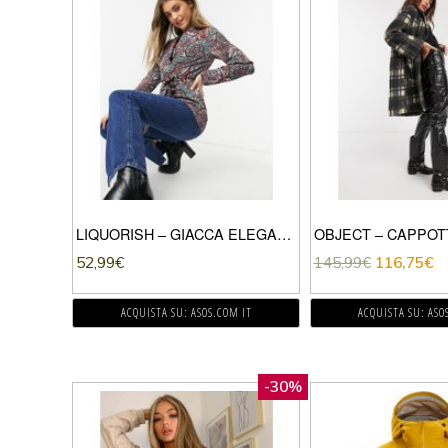
LIQUORISH – GIACCA ELEGANTE DAD FIT CON STAMPA CACHEMIRE IN COORDINATO-MULTICOLORE
52,99
€
145,99
€
116,75
€
ACQUISTA SU: ASOS.COM IT
ACQUISTA SU: ASO
-30%