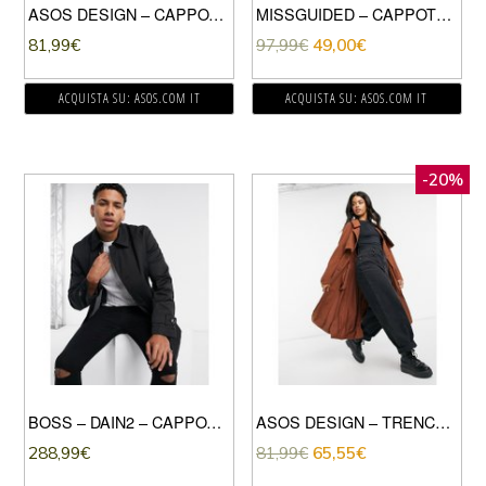
ASOS DESIGN – CAPPOTTO IN ECOPELLICCIA CON POLSINI ARROTOLATI GRIGIO
MISSGUIDED – CAPPOTTO LUNGO ELEGANTE CON MANICHE A PALLONCINO COLOR CUOIO
81,99
€
97,99
€
49,00
€
ACQUISTA SU: ASOS.COM IT
ACQUISTA SU: ASOS.COM IT
-20%
BOSS – DAIN2 – CAPPOTTO MONOPETTO-NERO
ASOS DESIGN – TRENCH EXTRA LARGO MARRONE
288,99
€
81,99
€
65,55
€