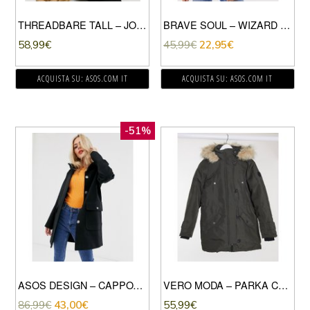
THREADBARE TALL – JODIE – PIUMINO LUNGO-CUOIO
BRAVE SOUL – WIZARD – CAPPOTTO IMBOTTITO CON CAPPUCCIO IN ECOPELLICCIA-GIALLO
58,99
€
45,99
€
22,95
€
ACQUISTA SU: ASOS.COM IT
ACQUISTA SU: ASOS.COM IT
-51%
ASOS DESIGN – CAPPOTTO SLIM CON CAPPUCCIO NERO
VERO MODA – PARKA CON CAPPUCCIO IN PELLICCIA SINTETICA KAKI-VERDE
86,99
€
43,00
€
55,99
€