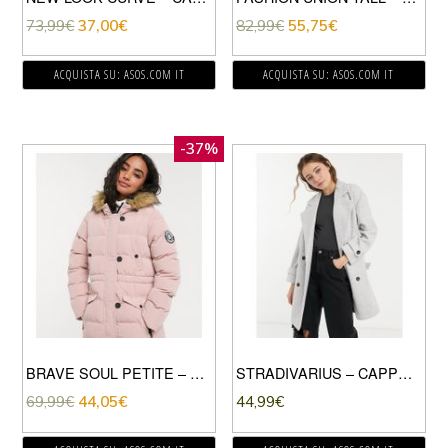
73,99
€
37,00
€
82,99
€
55,75
€
ACQUISTA SU: ASOS.COM IT
ACQUISTA SU: ASOS.COM IT
-37%
BRAVE SOUL PETITE – WHITEHORSE – PARKA IMBOTTITO-ROSA
STRADIVARIUS – CAPPOTTO DOPPIOPETTO GRIGIO
69,99
€
44,05
€
44,99
€