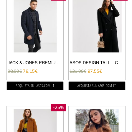
JACK & JONES PREMIUM – CAPPOTTO BLU NAVY
ASOS DESIGN TALL – CAPPOTTO LUNGO STILE SMOKING NERO
98,99
€
79,15
€
121,99
€
97,55
€
ACQUISTA SU: ASOS.COM IT
ACQUISTA SU: ASOS.COM IT
-25%