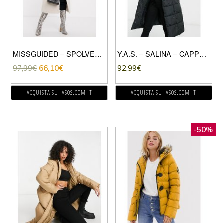
MISSGUIDED – SPOLVERINO DOPPIOPETTO BIANCO
Y.A.S. – SALINA – CAPPOTTO IMBOTTITO LUNGO NERO CON COLLETTO
97,99
€
66,10
€
92,99
€
ACQUISTA SU: ASOS.COM IT
ACQUISTA SU: ASOS.COM IT
-50%