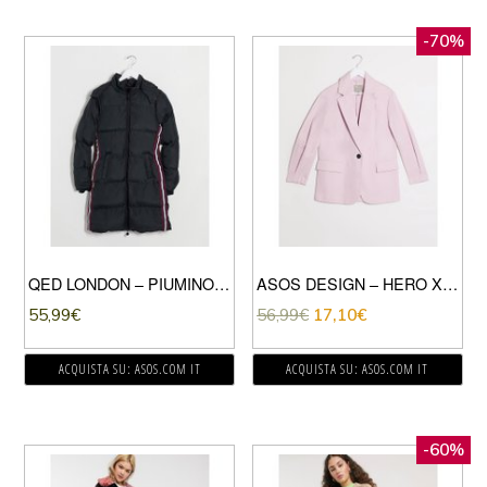
-70%
QED LONDON – PIUMINO LUNGO-NERO
ASOS DESIGN – HERO XL – CAPPOTTO SERAFINO ROSA PASTELLO-MARRONE
55,99
€
56,99
€
17,10
€
ACQUISTA SU: ASOS.COM IT
ACQUISTA SU: ASOS.COM IT
-60%