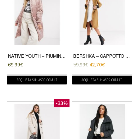
NATIVE YOUTH – PIUMINO LUNGO IN VELLUTO ROSA POLVERE
BERSHKA – CAPPOTTO SARTORIALE CAMMELLO ALLACCIATO IN VITA-BEIGE
69,99
€
59,99
€
42,70
€
ACQUISTA SU: ASOS.COM IT
ACQUISTA SU: ASOS.COM IT
-33%