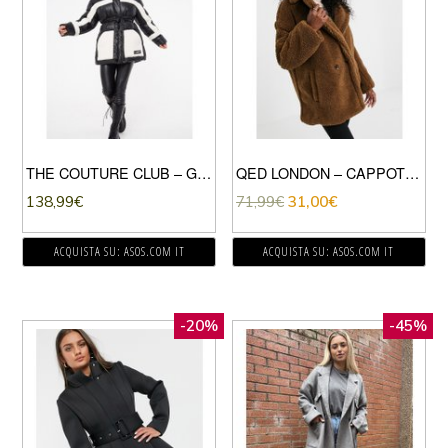
THE COUTURE CLUB – GIACCA IMBOTTITA NERA CON PANNELLI IN MONTONE A CONTRASTO E CINTURA-MULTICOLORE
QED LONDON – CAPPOTTO TEDDY DOPPIOPETTO-CUOIO
138,99
€
71,99
€
31,00
€
ACQUISTA SU: ASOS.COM IT
ACQUISTA SU: ASOS.COM IT
-20%
-45%