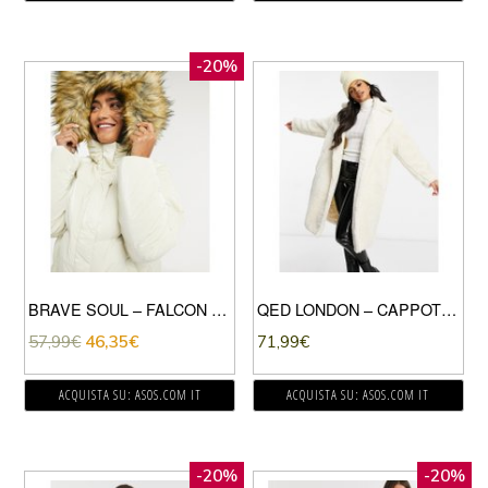
-20%
BRAVE SOUL – FALCON – CAPPOTTO IMBOTTITO LUCIDO CON CAPPUCCIO CON BORDO IN ECOPELLICCIA-CREMA
QED LONDON – CAPPOTTO OVERSIZE IN PILE BORG CREMA
57,99
€
46,35
€
71,99
€
ACQUISTA SU: ASOS.COM IT
ACQUISTA SU: ASOS.COM IT
-20%
-20%