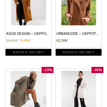
ASOS DESIGN – CAPPOTTO LUNGO SENZA COLLETTO-MARRONE
URBANCODE – CAPPOTTO TEDDY LUNGO IN PILE BORG COLOR CUOIO
99,99
€
74,95
€
82,99
€
ACQUISTA SU: ASOS.COM IT
ACQUISTA SU: ASOS.COM IT
-20%
-45%