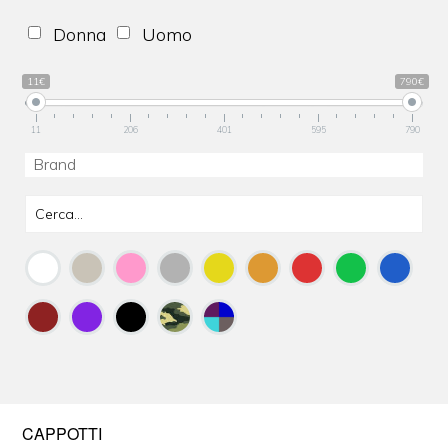
Donna
Uomo
11€
790€
11
206
401
595
790
CAPPOTTI