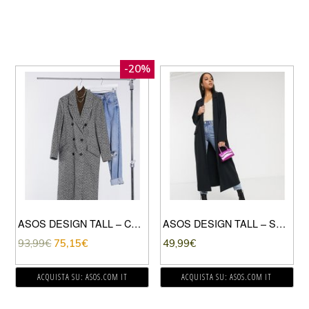
-20%
ASOS DESIGN TALL – CAPPOTTO CON SPALLE RINFORZATE E MOTIVO A SPINA DI PESCE MONOCROMATICO-MULTICOLORE
ASOS DESIGN TALL – SPOLVERINO MORBIDO NERO
93,99
€
75,15
€
49,99
€
ACQUISTA SU: ASOS.COM IT
ACQUISTA SU: ASOS.COM IT