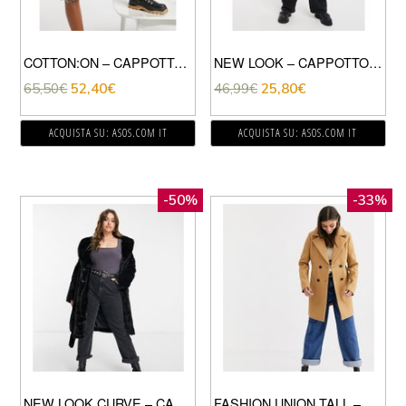
COTTON:ON – CAPPOTTO LUNGO A QUADRI-MULTICOLORE
NEW LOOK – CAPPOTTO SARTORIALE ROSA
65,50
€
52,40
€
46,99
€
25,80
€
ACQUISTA SU: ASOS.COM IT
ACQUISTA SU: ASOS.COM IT
-50%
-33%
NEW LOOK CURVE – CAPPOTTO LUNGO NERO IN ECOPELLICCIA CON CINTURA
FASHION UNION TALL – CAPPOTTO DOPPIOPETTO ELEGANTE-BEIGE