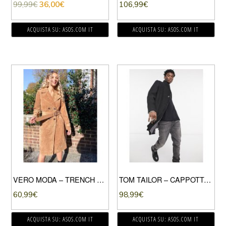
99,99
€
36,00
€
106,99
€
ACQUISTA SU: ASOS.COM IT
ACQUISTA SU: ASOS.COM IT
VERO MODA – TRENCH ELEGANTE MARRONE
TOM TAILOR – CAPPOTTO DI LANA NERO
60,99
€
98,99
€
ACQUISTA SU: ASOS.COM IT
ACQUISTA SU: ASOS.COM IT