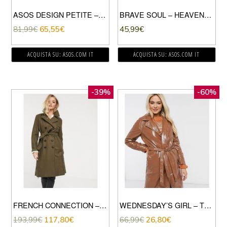
ASOS DESIGN PETITE – PIUMINO LUNGO CREMA
BRAVE SOUL – HEAVENLY – CAPPOTTO LUNGO IN PILE BORG-MARRONE
81,99
€
65,55
€
45,99
€
ACQUISTA SU: ASOS.COM IT
ACQUISTA SU: ASOS.COM IT
-39%
-60%
FRENCH CONNECTION – TRENCH IN MISTO LANA MELTON KAKI-VERDE
WEDNESDAY’S GIRL – TRENCH CON CINTURA IN VINILE-MARRONE
193,99
€
117,80
€
66,99
€
26,80
€