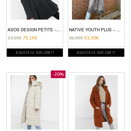
ASOS DESIGN PETITE – CAPPOTTO SKATER NERO IN TESSUTO SCUBA
NATIVE YOUTH PLUS – CAPPOTTO LUNGO COMODO CON TASCHE APPLICATE-GRIGIO
93,99
€
75,15
€
96,99
€
53,30
€
ACQUISTA SU: ASOS.COM IT
ACQUISTA SU: ASOS.COM IT
-20%