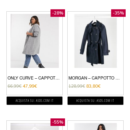
-28%
-35%
ONLY CURVE – CAPPOTTO GRIGIO CHIARO
MORGAN – CAPPOTTO DOPPIOPETTO CON ZIP E CINTURA BLU NAVY
66,99
€
47,99
€
128,99
€
83,80
€
ACQUISTA SU: ASOS.COM IT
ACQUISTA SU: ASOS.COM IT
-55%