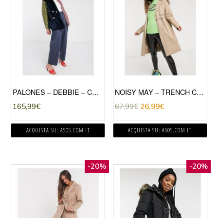
PALONES – DEBBIE – CAPPOTTO TEDDY MULTI-MULTICOLORE
NOISY MAY – TRENCH CON COULISSE IN VITA BEIGE
165,99
€
67,99
€
26,99
€
ACQUISTA SU: ASOS.COM IT
ACQUISTA SU: ASOS.COM IT
-20%
-20%