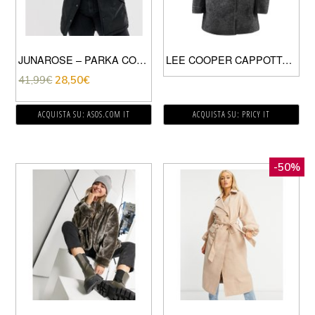
JUNAROSE – PARKA CON BORDO IN PELLICCIA SINTETICA-NERO
LEE COOPER CAPPOTTO MISTO LANA DONNA NAVY MARL
41,99
€
28,50
€
ACQUISTA SU: ASOS.COM IT
ACQUISTA SU: PRICY IT
-50%