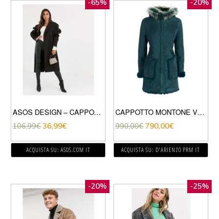
-65%
-20%
ASOS DESIGN – CAPPOTTO CON MANICHE MOLTO VOLUMINOSE CIOCCOLATO SCURO-MARRONE
CAPPOTTO MONTONE VERDE CON CAPPUCCIO BORDATO PELLICCIA
106,99
€
36,99
€
990,00
€
790,00
€
ACQUISTA SU: ASOS.COM IT
ACQUISTA SU: D'ARIENZO PRM IT
-20%
-25%