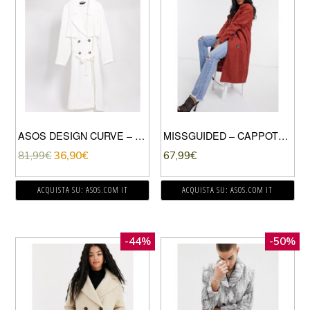
ASOS DESIGN CURVE – TRENCH AMPIO BIANCO-VERDE
MISSGUIDED – CAPPOTTO COCOON DOPPIOPETTO RUGGINE-ROSSO
81,99
€
36,90
€
67,99
€
ACQUISTA SU: ASOS.COM IT
ACQUISTA SU: ASOS.COM IT
-44%
-50%