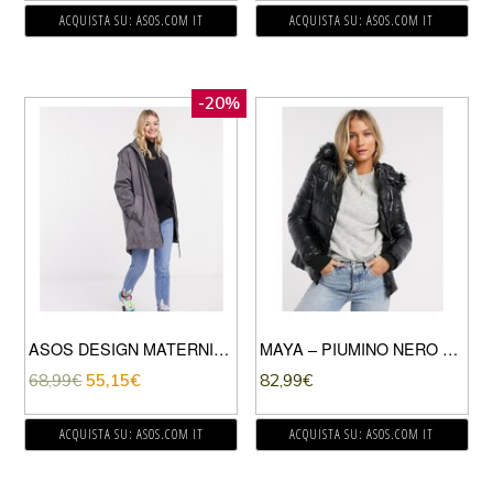
ACQUISTA SU: ASOS.COM IT
ACQUISTA SU: ASOS.COM IT
-20%
ASOS DESIGN MATERNITY – GIACCA ANTIPIOGGIA CON FODERA IN ECOPELLICCIA-GRIGIO
MAYA – PIUMINO NERO LUCIDO
68,99
€
55,15
€
82,99
€
ACQUISTA SU: ASOS.COM IT
ACQUISTA SU: ASOS.COM IT