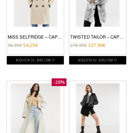
MISS SELFRIDGE – CAPPOTTO TEDDY BEAR LUNGO CREMA
TWISTED TAILOR – CAPPOTTO ELEGANTE IN PELLICCIA SINTETICA-GRIGIO
96,99
€
54,25
€
276,99
€
137,99
€
ACQUISTA SU: ASOS.COM IT
ACQUISTA SU: ASOS.COM IT
-28%