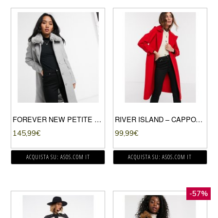
FOREVER NEW PETITE – CAPPOTTO LUNGO GRIGIO CON COLLETTO IN PELLICCIA SINTETICA-NERO
RIVER ISLAND – CAPPOTTO MONOPETTO ROSSO CON SPALLE SCIVOLATE
145,99
€
99,99
€
ACQUISTA SU: ASOS.COM IT
ACQUISTA SU: ASOS.COM IT
-57%