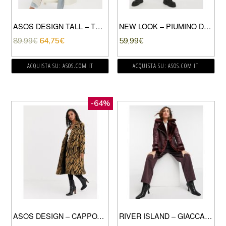
ASOS DESIGN TALL – TRENCH A DOPPIO STRATO OVERSIZE GRIGIO PIETRA-BEIGE
NEW LOOK – PIUMINO DOUBLE-FACE NERO CON ROVESCIO IN PILE BORG
89,99
€
64,75
€
59,99
€
ACQUISTA SU: ASOS.COM IT
ACQUISTA SU: ASOS.COM IT
-64%
ASOS DESIGN – CAPPOTTO DOPPIOPETTO SPAZZOLATO ANIMALIER-MULTICOLORE
RIVER ISLAND – GIACCA ROSSA STILE AVIATORE IN MONTONE SINTETICO-ROSSO