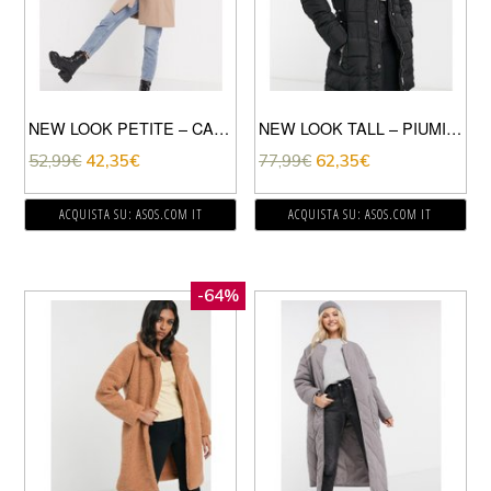
NEW LOOK PETITE – CAPPOTTO COLOR CAMMELLO CON CINTURA-MARRONE
NEW LOOK TALL – PIUMINO LUNGO CON CINTURA NERO
52,99
€
42,35
€
77,99
€
62,35
€
ACQUISTA SU: ASOS.COM IT
ACQUISTA SU: ASOS.COM IT
-64%