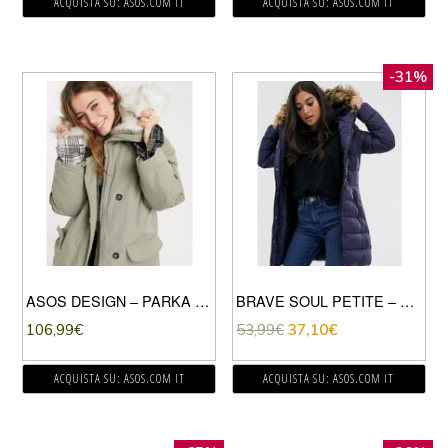
ACQUISTA SU: ASOS.COM IT
ACQUISTA SU: ASOS.COM IT
-31%
ASOS DESIGN – PARKA LUNGO GRIGIO CON FINITURE IN PELLICCIA SINTETICA
BRAVE SOUL PETITE – WIZARD – CAPPOTTO LUNGO IMBOTTITO-NAVY
106,99
€
53,99
€
37,10
€
ACQUISTA SU: ASOS.COM IT
ACQUISTA SU: ASOS.COM IT