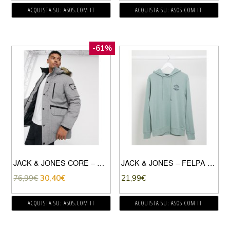
ACQUISTA SU: ASOS.COM IT
ACQUISTA SU: ASOS.COM IT
-61%
JACK & JONES CORE – PARKA CON CAPPUCCIO CON ECOPELLICCIA RIMOVIBILE-GRIGIO
JACK & JONES – FELPA CON CAPPUCCIO E LOGO SUL PETTO-VERDE
76,99
€
30,40
€
21,99
€
ACQUISTA SU: ASOS.COM IT
ACQUISTA SU: ASOS.COM IT