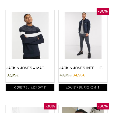
-30%
JACK & JONES – MAGLIONE LAVORATO CON CAPPUCCIO E COLLO A IMBUTO-NAVY
JACK & JONES INTELLIGENCE – GIACCA DI JEANS LAVAGGIO SCURO-BLU
32,99
€
49,99
€
34,95
€
ACQUISTA SU: ASOS.COM IT
ACQUISTA SU: ASOS.COM IT
-30%
-30%