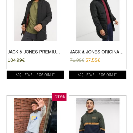
JACK & JONES PREMIUM – PARKA CON CAPPUCCIO ESTRAIBILE NERO
JACK & JONES ORIGINALS – PIUMINO LUNGO NERO
104,99
€
71,99
€
57,55
€
ACQUISTA SU: ASOS.COM IT
ACQUISTA SU: ASOS.COM IT
-20%