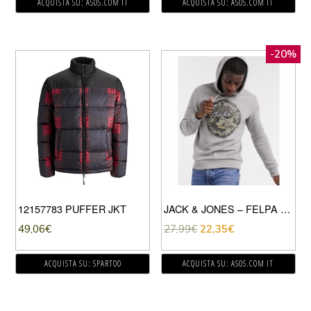
ACQUISTA SU: ASOS.COM IT
ACQUISTA SU: ASOS.COM IT
-20%
12157783 PUFFER JKT
JACK & JONES – FELPA CON CAPPUCCIO E LOGO MIMETICO-GRIGIO
49,06
€
27,99
€
22,35
€
ACQUISTA SU: SPARTOO
ACQUISTA SU: ASOS.COM IT