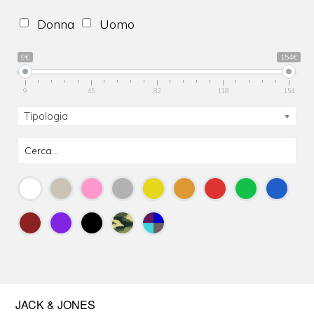
Donna
Uomo
9€
154€
9
45
82
118
154
Tipologia
JACK & JONES