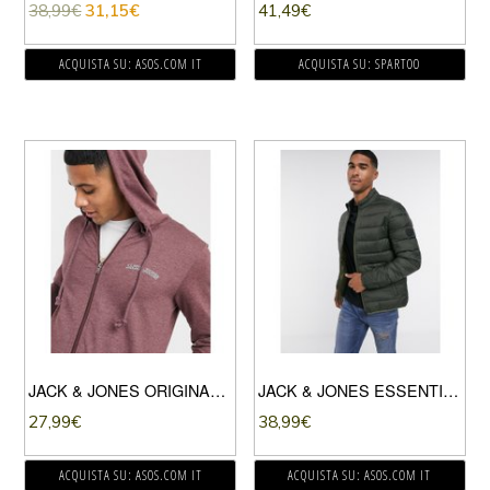
38,99
€
31,15
€
41,49
€
ACQUISTA SU: ASOS.COM IT
ACQUISTA SU: SPARTOO
JACK & JONES ORIGINALS – FELPA CON CAPPUCCIO E ZIP-ROSSO
JACK & JONES ESSENTIALS – PIUMINO CON COLLETTO VERDE
27,99
€
38,99
€
ACQUISTA SU: ASOS.COM IT
ACQUISTA SU: ASOS.COM IT