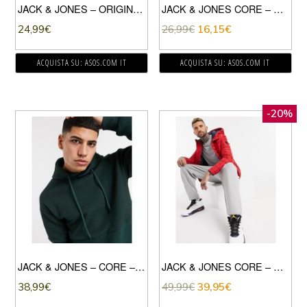
JACK & JONES – ORIGINALS – FELPA GIROCOLLO KAKI CON LOGO-VERDE
JACK & JONES CORE – FELPA CUT AND SEW CON CAPPUCCIO-ROSSO
24,99
€
26,99
€
16,15
€
ACQUISTA SU: ASOS.COM IT
ACQUISTA SU: ASOS.COM IT
-20%
JACK & JONES – CORE – FELPA CON CAPPUCCIO VERDE CON PANNELLO A TRAMA
JACK & JONES CORE – PIUMINO CON CAPPUCCIO ROSSO
38,99
€
49,99
€
39,95
€