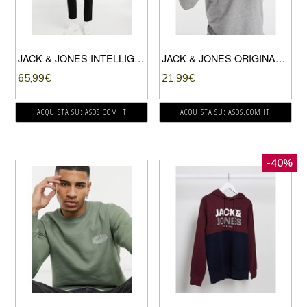
JACK & JONES INTELLIGENCE – GIACCA DI JEANS NERA CON PILE BORG-NERO
JACK & JONES ORIGINALS – FELPA MIX & MATCH CON CAPPUCCIO E LOGO-GRIGIO
65,99
€
21,99
€
ACQUISTA SU: ASOS.COM IT
ACQUISTA SU: ASOS.COM IT
-40%