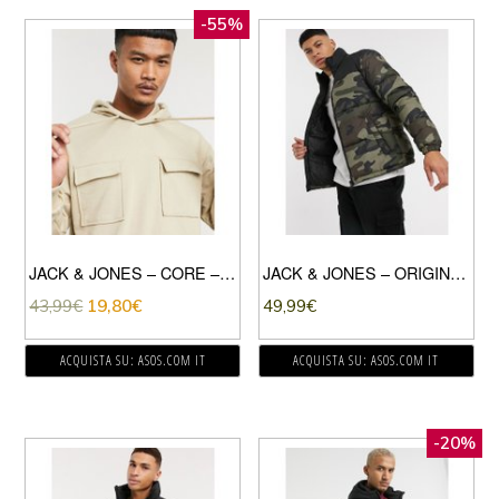
-55%
JACK & JONES – CORE – FELPA CON CAPPUCCIO E TASCHE SUL PETTO BEIGE
JACK & JONES – ORIGINALS – PIUMINO COLORBLOCK MIMETICO-VERDE
43,99
€
19,80
€
49,99
€
ACQUISTA SU: ASOS.COM IT
ACQUISTA SU: ASOS.COM IT
-20%