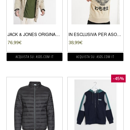
JACK & JONES ORIGINALS – PARKA CON CAPPUCCIO IN PELLICCIA SINTETICA BEIGE
IN ESCLUSIVA PER ASOS – JACK & JONES ORIGINALS – FELPA BEIGE OVERSIZE CON CAPPUCCIO CON STAMPA DI TIGRE SUL RETRO
76,99
€
38,99
€
ACQUISTA SU: ASOS.COM IT
ACQUISTA SU: ASOS.COM IT
-45%