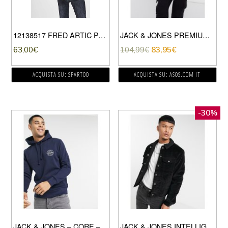
12138517 FRED ARTIC PARKA
JACK & JONES PREMIUM – PARKA NERO CON CAPPUCCIO FODERATO IN PILE
63,00
€
104,99
€
83,95
€
ACQUISTA SU: SPARTOO
ACQUISTA SU: ASOS.COM IT
-30%
JACK & JONES – CORE – FELPA CON CAPPUCCIO CON LOGO STAMPATO COLORE BLU NAVY
JACK & JONES INTELLIGENCE – GIACCA A COSTE NERA CON COLLETTO IN PILE BORG-NERO