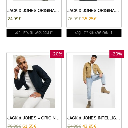
JACK & JONES ORIGINALS – FELPA CON CAPPUCCIO VERDE CON LOGO A TIMBRO
JACK & JONES ORIGINALS – PARKA CORTO COLOR KAKI-VERDE
24,99
€
76,99
€
35,25
€
ACQUISTA SU: ASOS.COM IT
ACQUISTA SU: ASOS.COM IT
-20%
-20%
JACK & JONES – ORIGINALS – GIUBBINO ELEGANTE BLU NAVY CON COLLETTO IN PILE BORG
JACK & JONES INTELLIGENCE – GIACCA A COSTE BEIGE CON COLLETTO IN PILE BORG
76,99
€
61,55
€
54,99
€
43,95
€