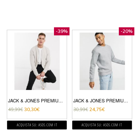
-39%
-20%
JACK & JONES PREMIUM – BOMBER IN FELPA CON ZIP A COSTE GRIGIO PIETRA
JACK & JONES PREMIUM – FELPA CON MOTIVO TESTURIZZATO GRIGIO CHIARO
49,99
€
30,30
€
30,99
€
24,75
€
ACQUISTA SU: ASOS.COM IT
ACQUISTA SU: ASOS.COM IT