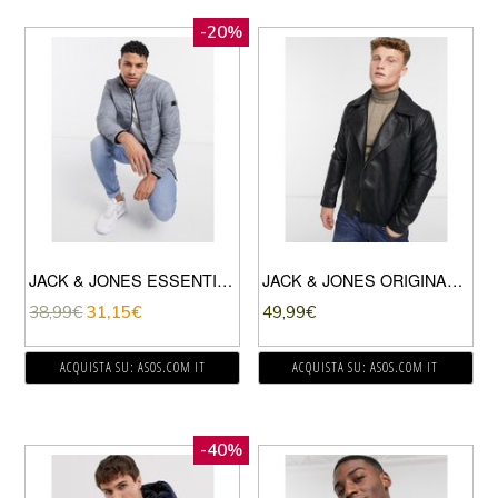
-20%
JACK & JONES ESSENTIALS – PIUMINO ANTRACITE CON COLLO MONTANTE-GRIGIO
JACK & JONES ORIGINALS – GIACCA BIKER IN PELLE SINTETICA NERA CON ZIP ASIMMETRICA-NERO
38,99
€
31,15
€
49,99
€
ACQUISTA SU: ASOS.COM IT
ACQUISTA SU: ASOS.COM IT
-40%