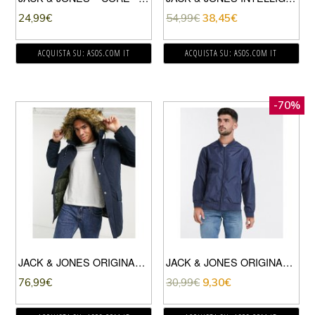
24,99
€
54,99
€
38,45
€
ACQUISTA SU: ASOS.COM IT
ACQUISTA SU: ASOS.COM IT
-70%
JACK & JONES ORIGINALS – PARKA BLU NAVY CON CAPPUCCIO IN ECOPELLICCIA
JACK & JONES ORIGINALS – BOMBER BLU NAVY
76,99
€
30,99
€
9,30
€