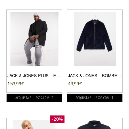
JACK & JONES PLUS – ESSENTIALS – CAPPOTTO DI LANA CON COLLO A IMBUTO NERO
JACK & JONES – BOMBER IN VELLUTO-NAVY
153,99
€
43,99
€
ACQUISTA SU: ASOS.COM IT
ACQUISTA SU: ASOS.COM IT
-20%