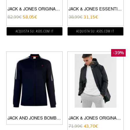
JACK & JONES ORIGINALS – IMPERMEABILE CON RETRO A QUADRI BEIGE
JACK & JONES ESSENTIALS – PIUMINO NERO CON COLLETTO
82,99
€
58,05
€
38,99
€
31,15
€
ACQUISTA SU: ASOS.COM IT
ACQUISTA SU: ASOS.COM IT
-39%
JACK AND JONES BOMBER UOMO NAVY
JACK & JONES ORIGINALS – PARKA IMBOTTITO CON CAPPUCCIO NERO
71,99
€
43,70
€