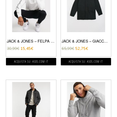
JACK & JONES – FELPA CON ZIP A TRE QUARTI E SCRITTA-BIANCO
JACK & JONES – GIACCA IMPERMEABILE CON COLLETTO A CONTRASTO-NERO
30,99
€
15,45
€
65,99
€
52,75
€
ACQUISTA SU: ASOS.COM IT
ACQUISTA SU: ASOS.COM IT