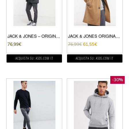
JACK & JONES – ORIGINALS – PARKA GRIGIO CON CAPPUCCIO IN PELLICCIA SINTETICA
JACK & JONES ORIGINALS – CAPPOTTO COLOR CAMMELLO-VERDE
76,99
€
76,99
€
61,55
€
ACQUISTA SU: ASOS.COM IT
ACQUISTA SU: ASOS.COM IT
-30%