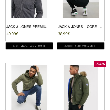
JACK & JONES PREMIUM – GIACCA ELEGANTE CON ZIP SQUADRATA GRIGIO A QUADRI
JACK & JONES – CORE – FELPA CON CAPPUCCIO NERA CON STAMPA SUL RETRO VESTIBILITÀ COMODA-NERO
49,99
€
38,99
€
ACQUISTA SU: ASOS.COM IT
ACQUISTA SU: ASOS.COM IT
-54%