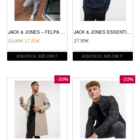
JACK & JONES – FELPA GIROCOLLO CON STAMPA SFUMATA-GRIGIO
JACK & JONES ESSENTIALS – FELPA COLOR BLOCK CON CAPPUCCIO-VERDE
21,99
€
17,55
€
27,99
€
ACQUISTA SU: ASOS.COM IT
ACQUISTA SU: ASOS.COM IT
-30%
-20%