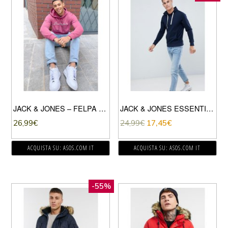
JACK & JONES – FELPA CON CAPPUCCIO ROSA CON LOGO SUL PETTO
JACK & JONES ESSENTIALS – FELPA CON CAPPUCCIO BLU NAVY
26,99
€
24,99
€
17,45
€
ACQUISTA SU: ASOS.COM IT
ACQUISTA SU: ASOS.COM IT
-55%