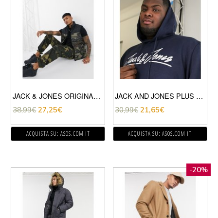
JACK & JONES ORIGINALS – PIUMINO SMANICATO MIMETICO COLORBLOCK-VERDE
JACK AND JONES PLUS – FELPA BLU NAVY CON CAPPUCCIO
38,99
€
27,25
€
30,99
€
21,65
€
ACQUISTA SU: ASOS.COM IT
ACQUISTA SU: ASOS.COM IT
-20%