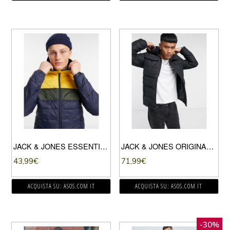
JACK & JONES ESSENTIALS – PIUMINO CON CAPPUCCIO GIALLO
JACK & JONES ORIGINALS – PIUMINO NERO CON CAPPUCCIO E TASCHE
43,99
€
71,99
€
ACQUISTA SU: ASOS.COM IT
ACQUISTA SU: ASOS.COM IT
-30%