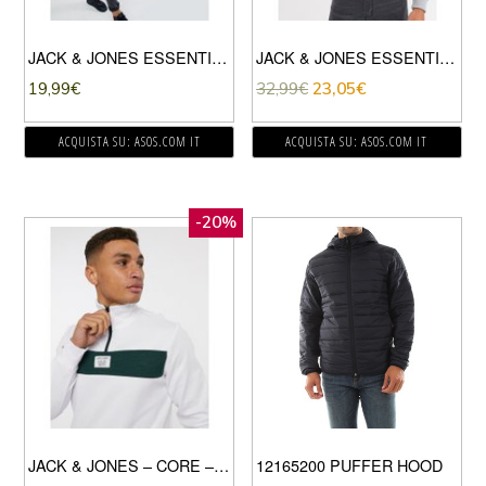
JACK & JONES ESSENTIALS – FELPA-NERO
JACK & JONES ESSENTIALS – FELPA OVERSIZE GRIGIA CON CAPPUCCIO-GRIGIO
19,99
€
32,99
€
23,05
€
ACQUISTA SU: ASOS.COM IT
ACQUISTA SU: ASOS.COM IT
-20%
JACK & JONES – CORE – FELPA BIANCA CON ZIP A 1/4-BIANCO
12165200 PUFFER HOOD