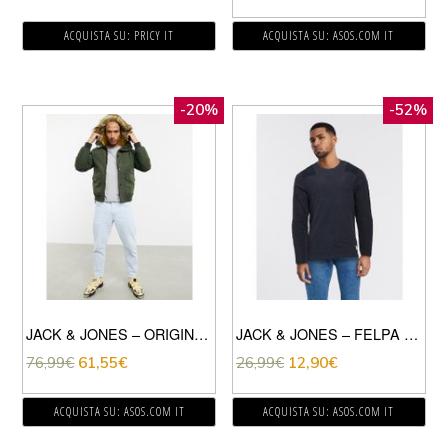
ACQUISTA SU: PRICY IT
ACQUISTA SU: ASOS.COM IT
-20%
-52%
JACK & JONES – ORIGINALS – PARKA CORTO KAKI IN ECOPELLICCIA CON CAPPUCCIO-VERDE
JACK & JONES – FELPA GIROCOLLO CON PANNELLO A CONTRASTO SULLE SPALLE-NAVY
76,99
€
61,55
€
26,99
€
12,90
€
ACQUISTA SU: ASOS.COM IT
ACQUISTA SU: ASOS.COM IT