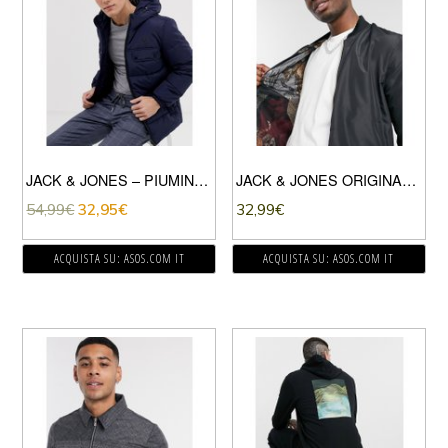
JACK & JONES – PIUMINO BLU NAVY
JACK & JONES ORIGINALS – BOMBER NERO CON ZIP DORATA
54,99
€
32,95
€
32,99
€
ACQUISTA SU: ASOS.COM IT
ACQUISTA SU: ASOS.COM IT