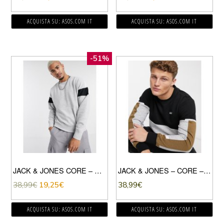
ACQUISTA SU: ASOS.COM IT
ACQUISTA SU: ASOS.COM IT
-51%
JACK & JONES CORE – FELPA GIROCOLLO GRIGIA CON SPALLE SCIVOLATE E FETTUCCE SULLE MANICHE-GRIGIO
JACK & JONES – CORE – FELPA NERA E GRIGIA IN COORDINATO-NERO
38,99
€
19,25
€
38,99
€
ACQUISTA SU: ASOS.COM IT
ACQUISTA SU: ASOS.COM IT